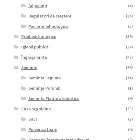
Adjuvanți
(4)
Regulatori de creștere
(14)
Pachete tehnologice
(5)
Produse biologice
(39)
Igienă publică
(14)
Îngrășăminte
(48)
Semințe
(76)
Semințe Legume
(74)
Semințe Porumb
(1)
Semințe Plante aromatice
(9)
Casa și grădina
(38)
Saci
(7)
Pulverizatoare
(6)
Capcane feromonale și adezive
(2)