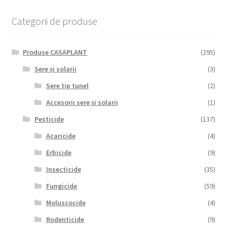
articole
Categorii de produse
Produse CASAPLANT
(295)
Sere și solarii
(3)
Sere tip tunel
(2)
Accesorii sere și solarii
(1)
Pesticide
(137)
Acaricide
(4)
Erbicide
(9)
Insecticide
(35)
Fungicide
(59)
Moluscocide
(4)
Rodenticide
(9)