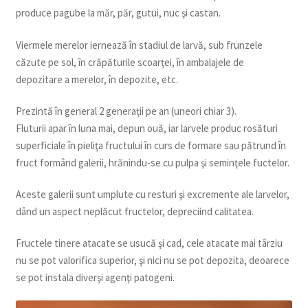
produce pagube la măr, păr, gutui, nuc şi castan.
Viermele merelor iernează în stadiul de larvă, sub frunzele
căzute pe sol, în crăpăturile scoarţei, în ambalajele de
depozitare a merelor, în depozite, etc.
Prezintă în general 2 generaţii pe an (uneori chiar 3).
Fluturii apar în luna mai, depun ouă, iar larvele produc rosături
superficiale în pieliţa fructului în curs de formare sau pătrund în
fruct formând galerii, hrănindu-se cu pulpa şi seminţele fuctelor.
Aceste galerii sunt umplute cu resturi şi excremente ale larvelor,
dând un aspect neplăcut fructelor, depreciind calitatea.
Fructele tinere atacate se usucă şi cad, cele atacate mai târziu
nu se pot valorifica superior, şi nici nu se pot depozita, deoarece
se pot instala diverşi agenţi patogeni.