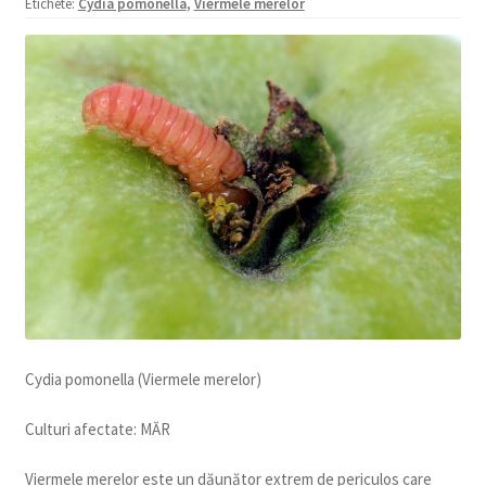
Etichete:
Cydia pomonella
,
Viermele merelor
copil
Extinde
Sere și solarii
meniul
copil
Cydia pomonella (Viermele merelor)
Culturi afectate: MĂR
Viermele merelor este un dăunător extrem de periculos care