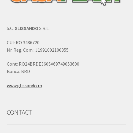
S.C.
GLISSANDO
S.R.L.
CUI: RO 3486720
Nr. Reg. Com.: J1991002100355
Cont: RO24BRDE360SV69749053600
Banca: BRD
www.glissando.ro
CONTACT