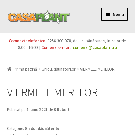
Meniu
PACHETE
Comenzi telefonice:
0256.300.070
, de luni până vineri, între orele
Extinde
8:00 - 16:00 ||
Comenzi e-mail:
comenzi@casaplant.ro
Pesticide
meniul
copil
Îngrășăminte
Prima pagină
Ghidul dăunătorilor
VIERMELE MERELOR
Extinde
Semințe
meniul
VIERMELE MERELOR
copil
Produse BIO
Publicat pe
4 iunie 2021
de
B Robert
Igienă publică
Extinde
Casa și grădina
Categorie:
Ghidul dăunătorilor
meniul