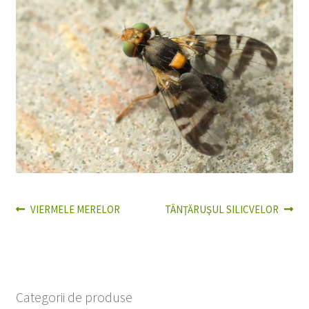
Articolul
Articolul
VIERMELE MERELOR
TÂNŢĂRUŞUL SILICVELOR
Navigare
anterior:
următor:
în
articole
Categorii de produse