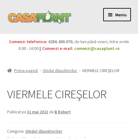
Meniu
PACHETE
Comenzi telefonice:
0256.300.070
, de luni până vineri, între orele
Extinde
8:00 - 16:00 ||
Comenzi e-mail:
comenzi@casaplant.ro
Pesticide
meniul
copil
Îngrășăminte
Prima pagină
Ghidul dăunătorilor
VIERMELE CIREŞELOR
Extinde
Semințe
meniul
VIERMELE CIREŞELOR
copil
Produse BIO
Publicat pe
31 mai 2021
de
B Robert
Igienă publică
Extinde
Casa și grădina
Categorie:
Ghidul dăunătorilor
meniul