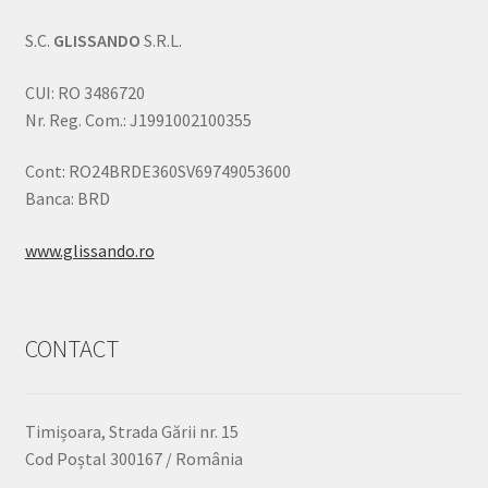
S.C.
GLISSANDO
S.R.L.
CUI: RO 3486720
Nr. Reg. Com.: J1991002100355
Cont: RO24BRDE360SV69749053600
Banca: BRD
www.glissando.ro
CONTACT
Timișoara, Strada Gării nr. 15
Cod Poștal 300167 / România