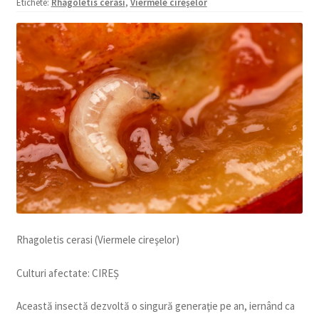
Etichete:
Rhagoletis cerasi
,
Viermele cireşelor
copil
Extinde
Sere și solarii
meniul
copil
Rhagoletis cerasi (Viermele cireşelor)
Culturi afectate: CIREȘ
Această insectă dezvoltă o singură generaţie pe an, iernând ca