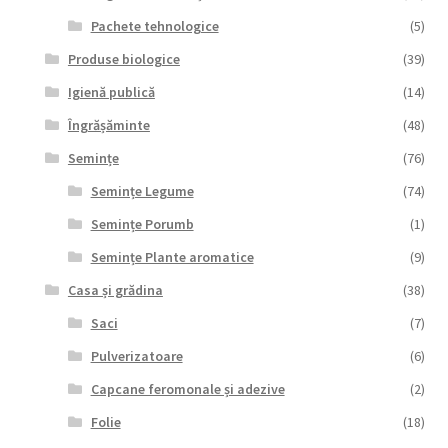
Pachete tehnologice
(5)
Produse biologice
(39)
Igienă publică
(14)
Îngrășăminte
(48)
Semințe
(76)
Semințe Legume
(74)
Semințe Porumb
(1)
Semințe Plante aromatice
(9)
Casa și grădina
(38)
Saci
(7)
Pulverizatoare
(6)
Capcane feromonale și adezive
(2)
Folie
(18)