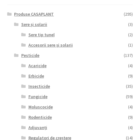
Produse CASAPLANT
(295)
Sere și solarii
(3)
Sere tip tunel
(2)
Accesorii sere și solarii
(1)
Pesticide
(137)
Acaricide
(4)
Erbicide
(9)
Insecticide
(35)
Fungicide
(59)
Moluscocide
(4)
Rodenticide
(9)
Adjuvanți
(4)
Regulatori de creștere
(14)