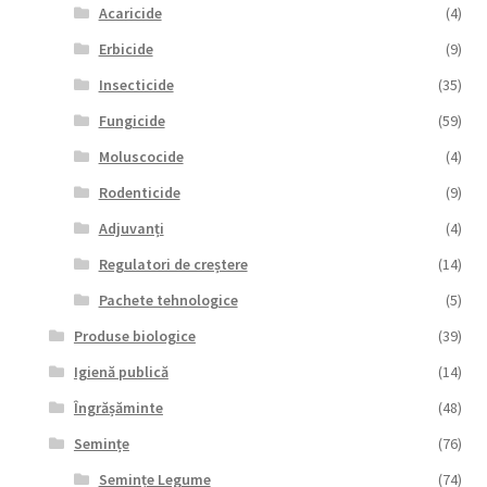
Acaricide
(4)
Erbicide
(9)
Insecticide
(35)
Fungicide
(59)
Moluscocide
(4)
Rodenticide
(9)
Adjuvanți
(4)
Regulatori de creștere
(14)
Pachete tehnologice
(5)
Produse biologice
(39)
Igienă publică
(14)
Îngrășăminte
(48)
Semințe
(76)
Semințe Legume
(74)