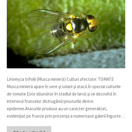
copil
Extinde
Sere și solarii
meniul
copil
Liriomyza trifolii (Musca minieră) Culturi afectate: TOMATE
Musca minieră apare în sere şi solarii şi atacă în special culturile
de tomate.Este dăunător în stadiul de larvă şi se dezvoltă în
interiorul frunzelor distrugând ţesuturile dintre
epiderme.Atacurile produse au un caracter generalizat,
evidenţiat pe frunze prin prezenţa a numeroase galerii înguste…