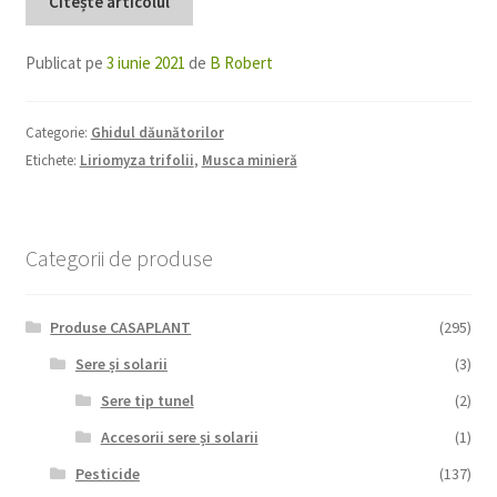
Citește articolul
Publicat pe
3 iunie 2021
de
B Robert
Categorie:
Ghidul dăunătorilor
Etichete:
Liriomyza trifolii
,
Musca minieră
Categorii de produse
Produse CASAPLANT
(295)
Sere și solarii
(3)
Sere tip tunel
(2)
Accesorii sere și solarii
(1)
Pesticide
(137)