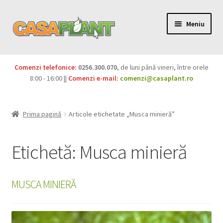
Meniu
PACHETE
Comenzi telefonice:
0256.300.070
, de luni până vineri, între orele
Extinde
8:00 - 16:00 ||
Comenzi e-mail:
comenzi@casaplant.ro
Pesticide
meniul
copil
Îngrășăminte
Prima pagină
Articole etichetate „Musca minieră”
Extinde
Semințe
meniul
Etichetă:
Musca minieră
copil
Produse BIO
MUSCA MINIERĂ
Igienă publică
Extinde
Casa și grădina
meniul