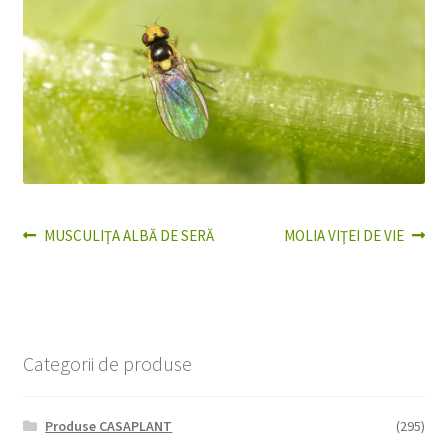
Articolul
Articolul
MUSCULIŢA ALBĂ DE SERĂ
MOLIA VIŢEI DE VIE
Navigare
anterior:
următor:
în
articole
Categorii de produse
Produse CASAPLANT
(295)