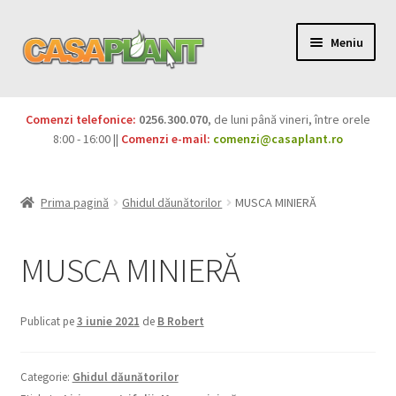
Meniu
PACHETE
Comenzi telefonice:
0256.300.070
, de luni până vineri, între orele
Extinde
8:00 - 16:00 ||
Comenzi e-mail:
comenzi@casaplant.ro
Pesticide
meniul
copil
Îngrășăminte
Prima pagină
Ghidul dăunătorilor
MUSCA MINIERĂ
Extinde
Semințe
meniul
MUSCA MINIERĂ
copil
Produse BIO
Publicat pe
3 iunie 2021
de
B Robert
Igienă publică
Extinde
Casa și grădina
Categorie:
Ghidul dăunătorilor
meniul