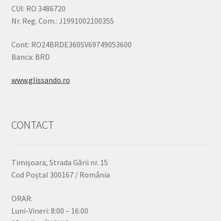
CUI: RO 3486720
Nr. Reg. Com.: J1991002100355
Cont: RO24BRDE360SV69749053600
Banca: BRD
www.glissando.ro
CONTACT
Timișoara, Strada Gării nr. 15
Cod Poștal 300167 / România
ORAR:
Luni-Vineri: 8:00 – 16:00