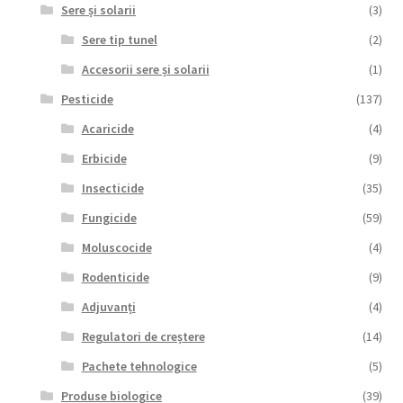
Sere și solarii
(3)
Sere tip tunel
(2)
Accesorii sere și solarii
(1)
Pesticide
(137)
Acaricide
(4)
Erbicide
(9)
Insecticide
(35)
Fungicide
(59)
Moluscocide
(4)
Rodenticide
(9)
Adjuvanți
(4)
Regulatori de creștere
(14)
Pachete tehnologice
(5)
Produse biologice
(39)