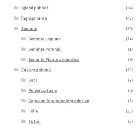
Igienă publică
(14)
Îngrășăminte
(48)
Semințe
(76)
Semințe Legume
(74)
Semințe Porumb
(1)
Semințe Plante aromatice
(9)
Casa și grădina
(38)
Saci
(7)
Pulverizatoare
(6)
Capcane feromonale și adezive
(2)
Folie
(18)
Tutori
(5)