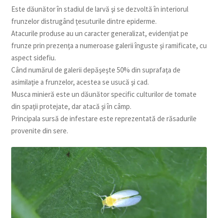
Este dăunător în stadiul de larvă şi se dezvoltă în interiorul
frunzelor distrugând ţesuturile dintre epiderme.
Atacurile produse au un caracter generalizat, evidenţiat pe
frunze prin prezenţa a numeroase galerii înguste şi ramificate, cu
aspect sidefiu.
Când numărul de galerii depăşeşte 50% din suprafaţa de
asimilaţie a frunzelor, acestea se usucă şi cad.
Musca minieră este un dăunător specific culturilor de tomate
din spaţii protejate, dar atacă şi în câmp.
Principala sursă de infestare este reprezentată de răsadurile
provenite din sere.