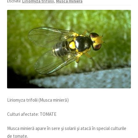
Etichete:
Liriomyza trifolii
,
Musca minieră
copil
Extinde
Sere și solarii
meniul
copil
Liriomyza trifolii (Musca minieră)
Culturi afectate: TOMATE
Musca minieră apare în sere şi solarii şi atacă în special culturile
de tomate.