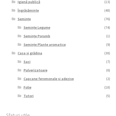
Igienă publică
(13)
Îngrășăminte
(48)
Semințe
(76)
Semințe Legume
(74)
Semințe Porumb
(1)
Semințe Plante aromatice
(9)
Casa și grădina
(38)
Saci
(7)
Pulverizatoare
(6)
Capcane feromonale și adezive
(2)
Folie
(18)
Tutori
(5)
Sfaturi utile