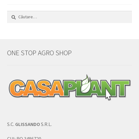
Caută
după:
ONE STOP AGRO SHOP
S.C.
GLISSANDO
S.R.L.
CUI: RO 3486720