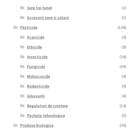
Sere tip tunel
(2)
Accesorii sere și solarii
(1)
Pesticide
(136)
Acaricide
(4)
Erbicide
(9)
Insecticide
(34)
Fungicide
(59)
Moluscocide
(4)
Rodenticide
(9)
Adjuvanți
(4)
Regulatori de creștere
(14)
Pachete tehnologice
(5)
Produse biologice
(39)