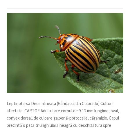
copil
Extinde
Sere și solarii
meniul
copil
Leptinotarsa Decemlineata (Gândacul din Colorado) Culturi
afectate: CARTOF Adultul are corpul de 9-12 mm lungime, oval,
convex dorsal, de culoare galbenă-portocalie, cărămizie. Capul
prezintă o pată triunghiulară neagră cu deschizătura spre