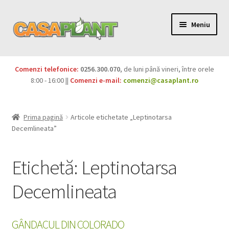
Meniu
PACHETE
Comenzi telefonice:
0256.300.070
, de luni până vineri, între orele
Extinde
8:00 - 16:00 ||
Comenzi e-mail:
comenzi@casaplant.ro
Pesticide
meniul
copil
Îngrășăminte
Prima pagină
Articole etichetate „Leptinotarsa
Decemlineata”
Extinde
Semințe
meniul
Etichetă:
Leptinotarsa
copil
Produse BIO
Decemlineata
Igienă publică
Extinde
Casa și grădina
GÂNDACUL DIN COLORADO
meniul