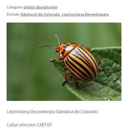
copil
Categorie:
Ghidul dăunătorilor
Extinde
Sere și solarii
Etichete:
Gândacul din Colorado
,
Leptinotarsa Decemlineata
meniul
copil
Leptinotarsa Decemlineata (Gândacul din Colorado)
Culturi afectate: CARTOF