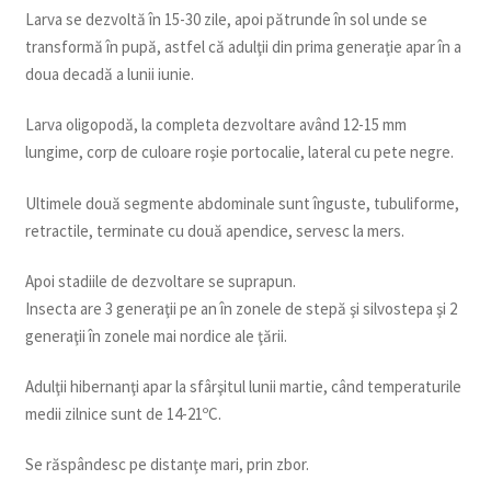
Larva se dezvoltă în 15-30 zile, apoi pătrunde în sol unde se
transformă în pupă, astfel că adulţii din prima generaţie apar în a
doua decadă a lunii iunie.
Larva oligopodă, la completa dezvoltare având 12-15 mm
lungime, corp de culoare roşie portocalie, lateral cu pete negre.
Ultimele două segmente abdominale sunt înguste, tubuliforme,
retractile, terminate cu două apendice, servesc la mers.
Apoi stadiile de dezvoltare se suprapun.
Insecta are 3 generaţii pe an în zonele de stepă şi silvostepa şi 2
generaţii în zonele mai nordice ale ţării.
Adulţii hibernanţi apar la sfârşitul lunii martie, când temperaturile
medii zilnice sunt de 14-21ºC.
Se răspândesc pe distanţe mari, prin zbor.