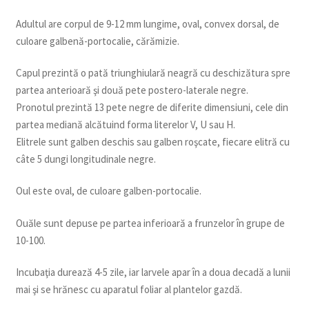
Adultul are corpul de 9-12 mm lungime, oval, convex dorsal, de
culoare galbenă-portocalie, cărămizie.
Capul prezintă o pată triunghiulară neagră cu deschizătura spre
partea anterioară şi două pete postero-laterale negre.
Pronotul prezintă 13 pete negre de diferite dimensiuni, cele din
partea mediană alcătuind forma literelor V, U sau H.
Elitrele sunt galben deschis sau galben roşcate, fiecare elitră cu
câte 5 dungi longitudinale negre.
Oul este oval, de culoare galben-portocalie.
Ouăle sunt depuse pe partea inferioară a frunzelor în grupe de
10-100.
Incubaţia durează 4-5 zile, iar larvele apar în a doua decadă a lunii
mai şi se hrănesc cu aparatul foliar al plantelor gazdă.