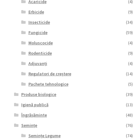
Acaricide
(4)
Erbicide
(9)
Insecticide
(34)
Fungicide
(59)
Moluscocide
(4)
Rodenticide
(9)
Adjuvanți
(4)
Regulatori de creștere
(14)
Pachete tehnologice
(5)
Produse biologice
(39)
Igienă publică
(13)
Îngrășăminte
(48)
Semințe
(76)
Semințe Legume
(74)