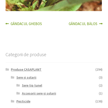
Articolul
Articolul
GÂNDACUL GHEBOS
GÂNDACUL BĂLOS
Navigare
anterior:
următor:
în
articole
Categorii de produse
Produse CASAPLANT
(294)
Sere și solarii
(3)
Sere tip tunel
(2)
Accesorii sere și solarii
(1)
Pesticide
(136)