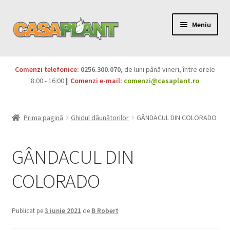
Meniu
PACHETE
Comenzi telefonice:
0256.300.070
, de luni până vineri, între orele
Extinde
8:00 - 16:00 ||
Comenzi e-mail:
comenzi@casaplant.ro
Pesticide
meniul
copil
Îngrășăminte
Prima pagină
Ghidul dăunătorilor
GÂNDACUL DIN COLORADO
Extinde
Semințe
meniul
GÂNDACUL DIN
copil
Produse BIO
COLORADO
Igienă publică
Publicat pe
3 iunie 2021
de
B Robert
Extinde
Casa și grădina
meniul