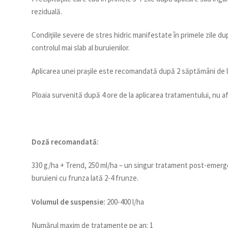
reziduală.
Condiţiile severe de stres hidric manifestate în primele zile d
controlul mai slab al buruienilor.
Aplicarea unei prașile este recomandată după 2 săptămâni de la
Ploaia survenită după 4 ore de la aplicarea tratamentului, nu a
Doză recomandată:
330 g/ha + Trend, 250 ml/ha – un singur tratament post-emerg
buruieni cu frunza lată 2-4 frunze.
Volumul de suspensie:
200-400 l/ha
Numărul maxim de tratamente pe an: 1