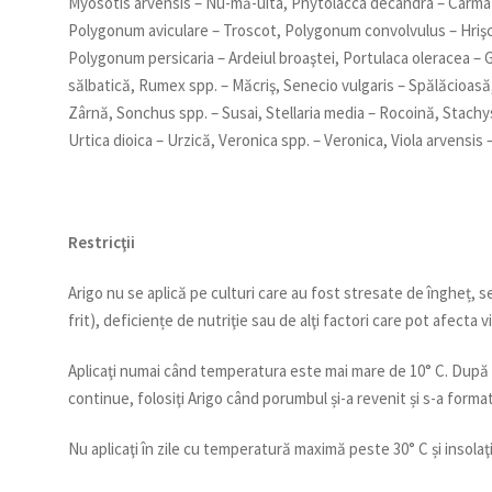
Myosotis arvensis – Nu-mă-uita, Phytolacca decandra – Cârmâ
Polygonum aviculare – Troscot, Polygonum convolvulus – Hrişc
Polygonum persicaria – Ardeiul broaştei, Portulaca oleracea –
sălbatică, Rumex spp. – Măcriş, Senecio vulgaris – Spălăcioasă
Zârnă, Sonchus spp. – Susai, Stellaria media – Rocoină, Stach
Urtica dioica – Urzică, Veronica spp. – Veronica, Viola arvensis
Restricţii
Arigo nu se aplică pe culturi care au fost stresate de îngheț, se
frit), deficiențe de nutriţie sau de alţi factori care pot afecta 
Aplicaţi numai când temperatura este mai mare de 10° C. După o
continue, folosiţi Arigo când porumbul și-a revenit și s-a forma
Nu aplicaţi în zile cu temperatură maximă peste 30° C și insolaţ