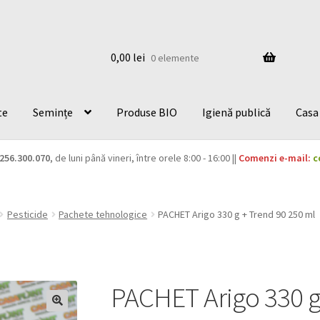
0,00
lei
0 elemente
te
Semințe
Produse BIO
Igienă publică
Casa 
256.300.070
, de luni până vineri, între orele 8:00 - 16:00 ||
Comenzi e-mail:
c
Pesticide
Pachete tehnologice
PACHET Arigo 330 g + Trend 90 250 ml
PACHET Arigo 330 g