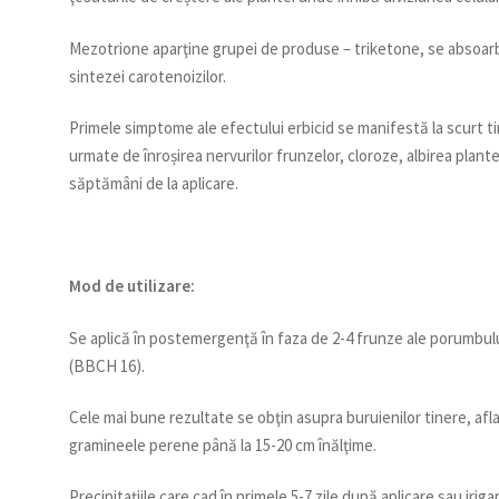
Mezotrione aparţine grupei de produse – triketone, se absoarbe
sintezei carotenoizilor.
Primele simptome ale efectului erbicid se manifestă la scurt tim
urmate de înroșirea nervurilor frunzelor, cloroze, albirea plant
săptămâni de la aplicare.
Mod de utilizare:
Se aplică în postemergenţă în faza de 2-4 frunze ale porumbului
(BBCH 16).
Cele mai bune rezultate se obţin asupra buruienilor tinere, aflat
gramineele perene până la 15-20 cm înălţime.
Precipitaţiile care cad în primele 5-7 zile după aplicare sau iri