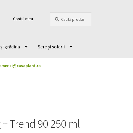
Caută
Caută
Contul meu
după:
și grădina
Sere și solarii
omenzi@casaplant.ro
 + Trend 90 250 ml