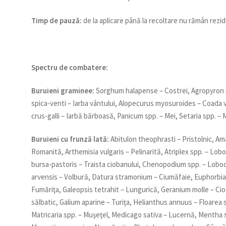
Timp de pauză:
de la aplicare până la recoltare nu rămân rezidu
Spectru de combatere
:
Buruieni graminee
:
Sorghum halapense – Costrei, Agropyron r
spica-venti – Iarba vântului, Alopecurus myosuroides – Coada vu
crus-galli – Iarbă bărboasă, Panicum spp. – Mei, Setaria spp. –
Buruieni cu frunz
ă
lat
ă
:
Abitulon theophrasti – Pristolnic, Am
Romanită, Arthemisia vulgaris – Pelinarită, Atriplex spp. – Lobo
bursa-pastoris – Traista ciobanului, Chenopodium spp. – Lobo
arvensis – Volbură, Datura stramonium – Ciumăfaie, Euphorbia n
Fumăriţa, Galeopsis tetrahit – Lungurică, Geranium molle – Cio
sălbatic, Galium aparine – Turiţa, Helianthus annuus – Floarea
Matricaria spp. – Muşeţel, Medicago sativa – Lucernă, Mentha 