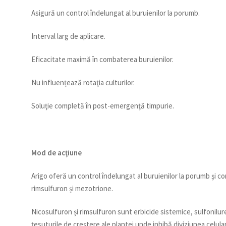
Asigură un control îndelungat al buruienilor la porumb.
Interval larg de aplicare.
Eficacitate maximă în combaterea buruienilor.
Nu influențează rotaţia culturilor.
Soluţie completă în post-emergenţă timpurie.
Mod de acţiune
Arigo oferă un control îndelungat al buruienilor la porumb și co
rimsulfuron și mezotrione.
Nicosulfuron și rimsulfuron sunt erbicide sistemice, sulfonilure
ţesuturile de creștere ale plantei unde inhibă diviziunea celula