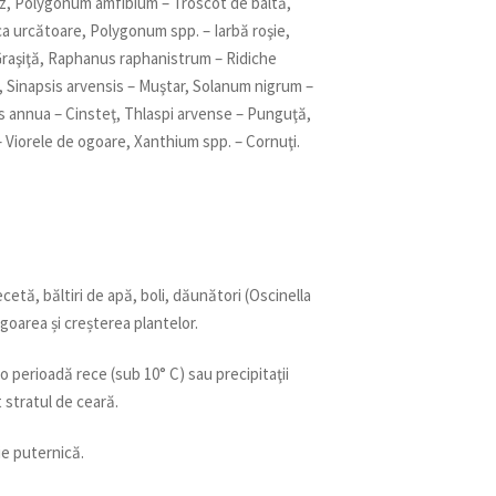
z, Polygonum amfibium – Troscot de baltă,
a urcătoare, Polygonum spp. – Iarbă roşie,
 Graşiţă, Raphanus raphanistrum – Ridiche
, Sinapsis arvensis – Muştar, Solanum nigrum –
ys annua – Cinsteţ, Thlaspi arvense – Punguţă,
 – Viorele de ogoare, Xanthium spp. – Cornuţi.
cetă, băltiri de apă, boli, dăunători (Oscinella
vigoarea și creșterea plantelor.
 perioadă rece (sub 10° C) sau precipitaţii
t stratul de ceară.
ie puternică.