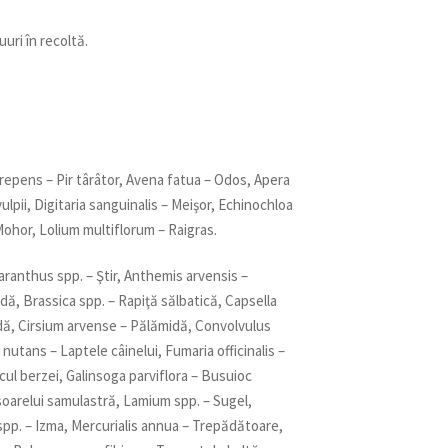
uri în recoltă.
epens – Pir târâtor, Avena fatua – Odos, Apera
lpii, Digitaria sanguinalis – Meişor, Echinochloa
 Mohor, Lolium multiflorum – Raigras.
aranthus spp. – Ştir, Anthemis arvensis –
dă, Brassica spp. – Rapiţă sălbatică, Capsella
dă, Cirsium arvense – Pălămidă, Convolvulus
utans – Laptele câinelui, Fumaria officinalis –
cul berzei, Galinsoga parviflora – Busuioc
 soarelui samulastră, Lamium spp. – Sugel,
spp. – Izma, Mercurialis annua – Trepădătoare,