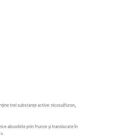
nţine trei substanţe active: nicosulfuron,
ice absorbite prin frunze și translocate în
ră.