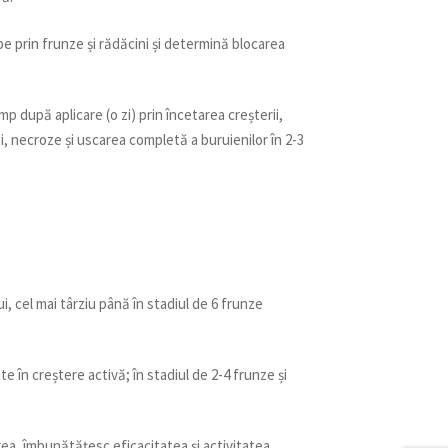
 prin frunze și rădăcini și determină blocarea
p după aplicare (o zi) prin încetarea creșterii,
ei, necroze și uscarea completă a buruienilor în 2-3
, cel mai târziu până în stadiul de 6 frunze
e în creștere activă; în stadiul de 2-4 frunze și
garea, îmbunătățesc eficacitatea și activitatea