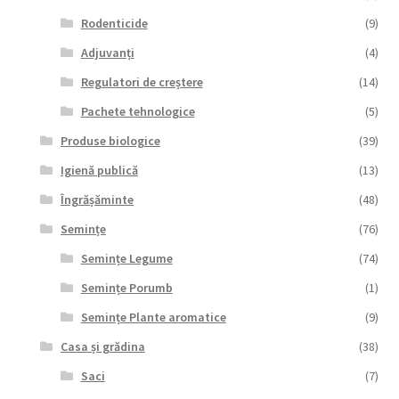
Rodenticide
(9)
Adjuvanți
(4)
Regulatori de creștere
(14)
Pachete tehnologice
(5)
Produse biologice
(39)
Igienă publică
(13)
Îngrășăminte
(48)
Semințe
(76)
Semințe Legume
(74)
Semințe Porumb
(1)
Semințe Plante aromatice
(9)
Casa și grădina
(38)
Saci
(7)