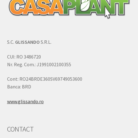
S.C.
GLISSANDO
S.R.L.
CUI: RO 3486720
Nr. Reg. Com.: J1991002100355
Cont: RO24BRDE360SV69749053600
Banca: BRD
www.glissando.ro
CONTACT