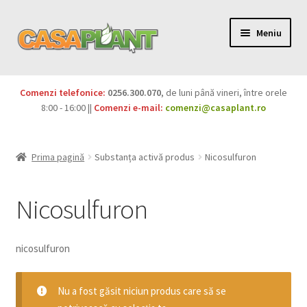
Meniu
PACHETE
Comenzi telefonice:
0256.300.070
, de luni până vineri, între orele
Extinde
8:00 - 16:00 ||
Comenzi e-mail:
comenzi@casaplant.ro
Pesticide
meniul
copil
Îngrășăminte
Prima pagină
Substanța activă produs
Nicosulfuron
Extinde
Semințe
meniul
Nicosulfuron
copil
Produse BIO
nicosulfuron
Igienă publică
Extinde
Nu a fost găsit niciun produs care să se
Casa și grădina
meniul