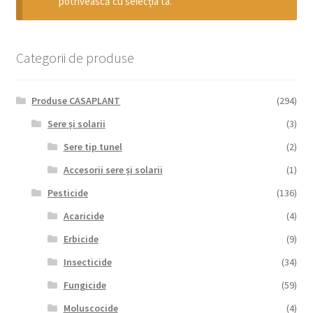
potrivească cu selecția ta.
copil
Extinde
Sere și solarii
meniul
copil
Categorii de produse
Produse CASAPLANT
(294)
Sere și solarii
(3)
Sere tip tunel
(2)
Accesorii sere și solarii
(1)
Pesticide
(136)
Acaricide
(4)
Erbicide
(9)
Insecticide
(34)
Fungicide
(59)
Moluscocide
(4)