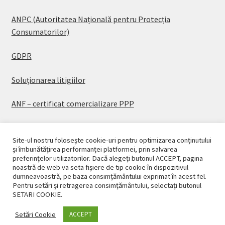
ANPC (Autoritatea Națională pentru Protecția
Consumatorilor)
GDPR
Soluționarea litigiilor
ANF – certificat comercializare PPP
Site-ul nostru folosește cookie-uri pentru optimizarea conținutului
și îmbunătățirea performanței platformei, prin salvarea
preferințelor utilizatorilor. Dacă alegeți butonul ACCEPT, pagina
© CASAPLANT 2026
noastră de web va seta fișiere de tip cookie în dispozitivul
dumneavoastră, pe baza consimțământului exprimat în acest fel.
Politică de confidențialitate
Pentru setări și retragerea consimțământului, selectați butonul
SETARI COOKIE.
Setări Cookie
ACCEPT
0