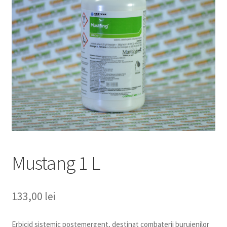
copil
Extinde
Sere și solarii
meniul
copil
Mustang 1 L
133,00
lei
Erbicid sistemic postemergent, destinat combaterii buruienilor