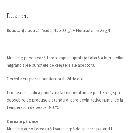
Descriere
Substan
ţ
a activ
ă
: Acid 2,4D 300 g/l + Florasulam 6,25 g/l
Mustang penetrează foarte rapid suprafaţa foliară a buruienilor,
migrând spre punctele de creştere ale acestora.
Opreşte creşterea buruienilor în 24 de ore.
Produsul se aplică primăvara la temperaturi de peste 5ºC, spre
deosebire de produsele standard, care devin active numai de la
temperaturi de peste 8-10ºC.
Cereale p
ă
ioase:
Mustang are o fereastră foarte largă de aplicare putând fi