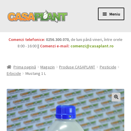
Meniu
PACHETE
Comenzi telefonice:
0256.300.070
, de luni până vineri, între orele
Extinde
8:00 - 16:00 ||
Comenzi e-mail:
comenzi@casaplant.ro
Pesticide
meniul
copil
Îngrășăminte
Prima pagină
Magazin
Produse CASAPLANT
Pesticide
Erbicide
Mustang 1 L
Extinde
Semințe
meniul
copil
Produse BIO
Igienă publică
Extinde
Casa și grădina
meniul