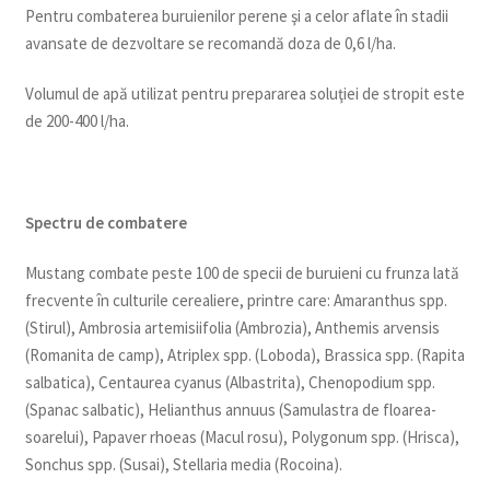
Pentru combaterea buruienilor perene şi a celor aflate în stadii
avansate de dezvoltare se recomandă doza de 0,6 l/ha.
Volumul de apă utilizat pentru prepararea soluţiei de stropit este
de 200-400 l/ha.
Spectru de combatere
Mustang combate peste 100 de specii de buruieni cu frunza lată
frecvente în culturile cerealiere, printre care: Amaranthus spp.
(Stirul), Ambrosia artemisiifolia (Ambrozia), Anthemis arvensis
(Romanita de camp), Atriplex spp. (Loboda), Brassica spp. (Rapita
salbatica), Centaurea cyanus (Albastrita), Chenopodium spp.
(Spanac salbatic), Helianthus annuus (Samulastra de floarea-
soarelui), Papaver rhoeas (Macul rosu), Polygonum spp. (Hrisca),
Sonchus spp. (Susai), Stellaria media (Rocoina).