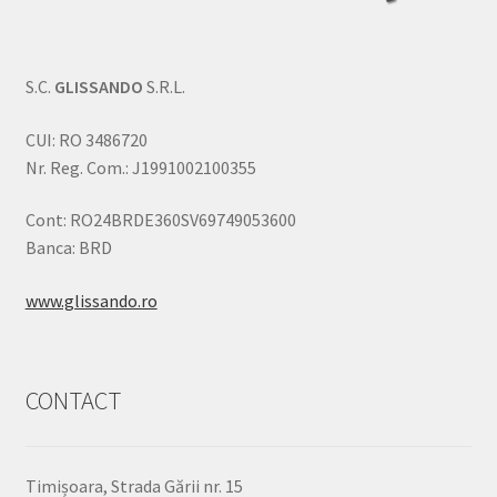
S.C.
GLISSANDO
S.R.L.
CUI: RO 3486720
Nr. Reg. Com.: J1991002100355
Cont: RO24BRDE360SV69749053600
Banca: BRD
www.glissando.ro
CONTACT
Timișoara, Strada Gării nr. 15