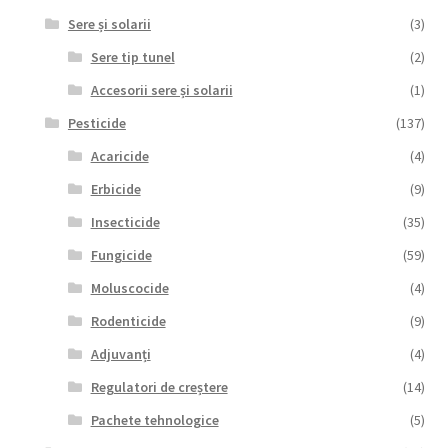
Sere și solarii
(3)
Sere tip tunel
(2)
Accesorii sere și solarii
(1)
Pesticide
(137)
Acaricide
(4)
Erbicide
(9)
Insecticide
(35)
Fungicide
(59)
Moluscocide
(4)
Rodenticide
(9)
Adjuvanți
(4)
Regulatori de creștere
(14)
Pachete tehnologice
(5)