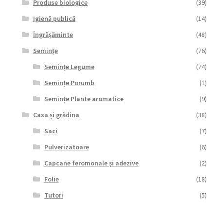
Produse biologice
(39)
Igienă publică
(14)
Îngrășăminte
(48)
Semințe
(76)
Semințe Legume
(74)
Semințe Porumb
(1)
Semințe Plante aromatice
(9)
Casa și grădina
(38)
Saci
(7)
Pulverizatoare
(6)
Capcane feromonale și adezive
(2)
Folie
(18)
Tutori
(5)