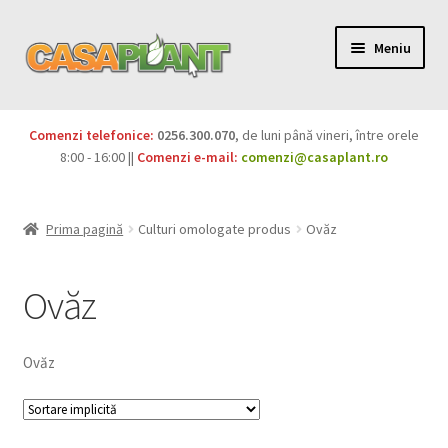
Meniu
PACHETE
Comenzi telefonice:
0256.300.070
, de luni până vineri, între orele
Extinde
8:00 - 16:00 ||
Comenzi e-mail:
comenzi@casaplant.ro
Pesticide
meniul
copil
Îngrășăminte
Prima pagină
Culturi omologate produs
Ovăz
Extinde
Semințe
meniul
Ovăz
copil
Produse BIO
Ovăz
Igienă publică
Extinde
Casa și grădina
meniul