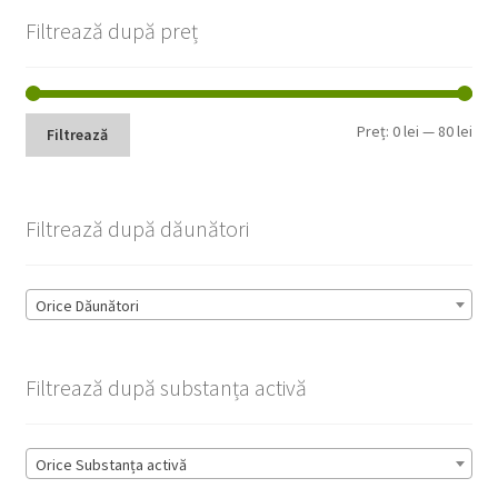
Filtrează după preț
Pre
Pre
Preț:
0 lei
—
80 lei
Filtrează
min
max
Filtrează după dăunători
Orice Dăunători
Filtrează după substanța activă
Orice Substanța activă