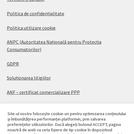
Politica de confidențialitate
Politica utilizare cookie
ANPC (Autoritatea Națională pentru Protecția
Consumatorilor)
GDPR
Soluționarea litigiilor
ANF – certificat comercializare PPP
Site-ul nostru folosește cookie-uri pentru optimizarea conținutului
și îmbunătățirea performanței platformei, prin salvarea
preferințelor utilizatorilor. Dacă alegeți butonul ACCEPT, pagina
© CASAPLANT 2026
noastră de web va seta fișiere de tip cookie în dispozitivul