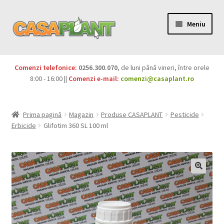
Meniu
PACHETE
Comenzi telefonice:
0256.300.070
, de luni până vineri, între orele
Extinde
8:00 - 16:00 ||
Comenzi e-mail:
comenzi@casaplant.ro
Pesticide
meniul
copil
Îngrășăminte
Prima pagină
Magazin
Produse CASAPLANT
Pesticide
Erbicide
Glifotim 360 SL 100 ml
Extinde
Semințe
meniul
copil
Produse BIO
Igienă publică
Extinde
Casa și grădina
meniul