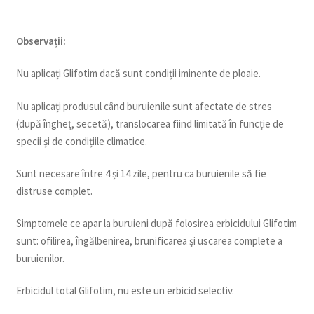
Observații:
Nu aplicați Glifotim dacă sunt condiții iminente de ploaie.
Nu aplicați produsul când buruienile sunt afectate de stres
(după îngheț, secetă), translocarea fiind limitată în funcție de
specii și de condițiile climatice.
Sunt necesare între 4 și 14 zile, pentru ca buruienile să fie
distruse complet.
Simptomele ce apar la buruieni după folosirea erbicidului Glifotim
sunt: ofilirea, îngălbenirea, brunificarea și uscarea complete a
buruienilor.
Erbicidul total Glifotim, nu este un erbicid selectiv.