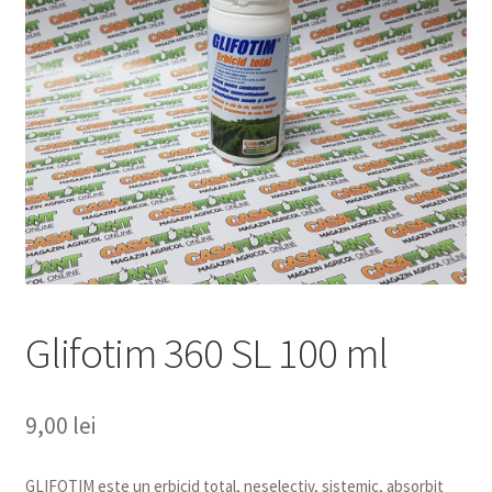
copil
Extinde
Sere și solarii
meniul
copil
Glifotim 360 SL 100 ml
9,00
lei
GLIFOTIM este un erbicid total, neselectiv, sistemic, absorbit