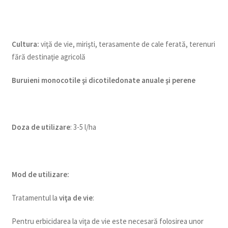
Cultura
:
viţă de vie, mirişti, terasamente de cale ferată, terenuri
fără destinaţie agricolă
Buruieni monocotile
ş
i dicotiledonate anuale
ş
i perene
Doza de utilizare
: 3-5 l/ha
Mod de utilizare:
Tratamentul la
viţa de vie
:
Pentru erbicidarea la viţa de vie este necesară folosirea unor