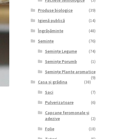
Pachete tehnologice
(5)
Produse biologice
(39)
Igienă publică
(14)
Îngrășăminte
(48)
Semințe
(76)
Semințe Legume
(74)
Semințe Porumb
(1)
Semințe Plante aromatice
(9)
Casa și grădina
(38)
Saci
(7)
Pulverizatoare
(6)
Capcane feromonale și
adezive
(2)
Folie
(18)