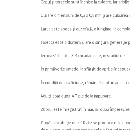
Capul şi toracele sunt închise la culoare, iar aripile
Oul are dimensiuni de 0,3 x 0,8 mm şi are culoarea 
Larva este apoda şi eucefală, o lungime, la comple
Insecta este o dipteră şi are o singură generaţie p
Iernează în sol la 3-4 cm adâncime, în stadiul de la
În primăverile umede, la sfârşit de aprilie-început 
În condiţii de uscăciune, rămâne în sol un an sau ch
Adulţii apar după 4-7 zile de la împupare.
Zborul este înregistrat în mai, iar după împerech
După o incubaţie de 5-10 zile se produce ecloziun
dezvoltare, după care cad pe sol şi pătrund în stra