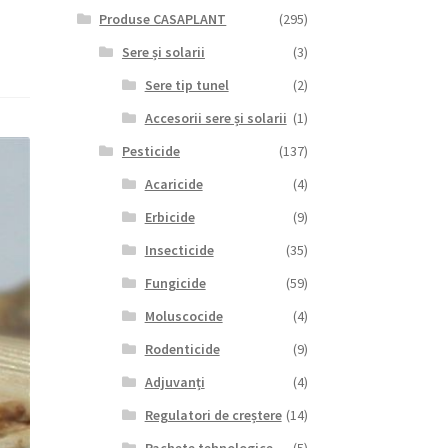
Produse CASAPLANT
(295)
Sere și solarii
(3)
Sere tip tunel
(2)
Accesorii sere și solarii
(1)
Pesticide
(137)
Acaricide
(4)
Erbicide
(9)
Insecticide
(35)
Fungicide
(59)
Moluscocide
(4)
Rodenticide
(9)
Adjuvanți
(4)
Regulatori de creștere
(14)