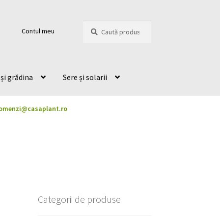
Caută
Caută
Contul meu
după:
și grădina
Sere și solarii
omenzi@casaplant.ro
Categorii de produse