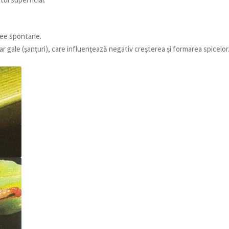
nee spontane.
ar gale (şanţuri), care influenţează negativ creşterea şi formarea spicelor