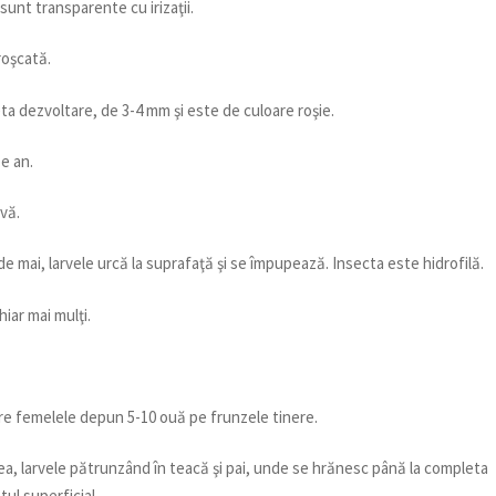
 sunt transparente cu irizaţii.
roşcată.
ta dezvoltare, de 3-4 mm şi este de culoare roşie.
e an.
rvă.
de mai, larvele urcă la suprafaţă şi se împupează. Insecta este hidrofilă.
iar mai mulţi.
ere femelele depun 5-10 ouă pe frunzele tinere.
ea, larvele pătrunzând în teacă şi pai, unde se hrănesc până la completa
tul superficial.