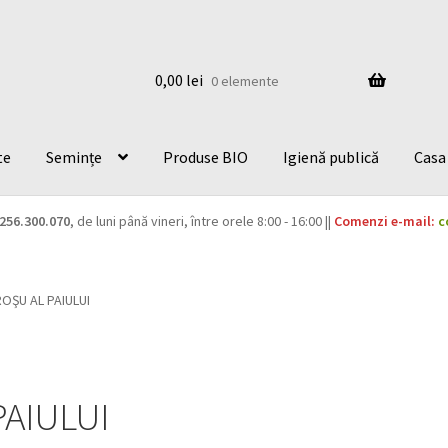
0,00
lei
0 elemente
te
Semințe
Produse BIO
Igienă publică
Casa 
256.300.070
, de luni până vineri, între orele 8:00 - 16:00 ||
Comenzi e-mail:
c
OŞU AL PAIULUI
PAIULUI