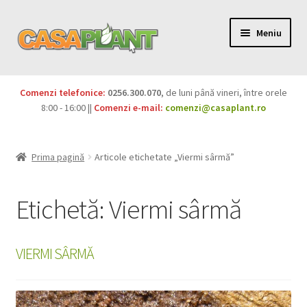
Meniu
PACHETE
Comenzi telefonice:
0256.300.070
, de luni până vineri, între orele
Extinde
8:00 - 16:00 ||
Comenzi e-mail:
comenzi@casaplant.ro
Pesticide
meniul
copil
Îngrășăminte
Prima pagină
Articole etichetate „Viermi sârmă”
Extinde
Semințe
meniul
Etichetă:
Viermi sârmă
copil
Produse BIO
VIERMI SÂRMĂ
Igienă publică
Extinde
Casa și grădina
meniul