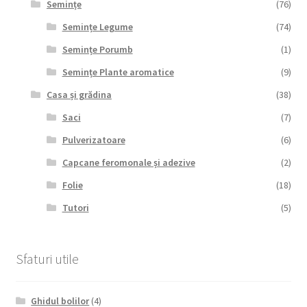
Semințe
(76)
Semințe Legume
(74)
Semințe Porumb
(1)
Semințe Plante aromatice
(9)
Casa și grădina
(38)
Saci
(7)
Pulverizatoare
(6)
Capcane feromonale și adezive
(2)
Folie
(18)
Tutori
(5)
Sfaturi utile
Ghidul bolilor
(4)