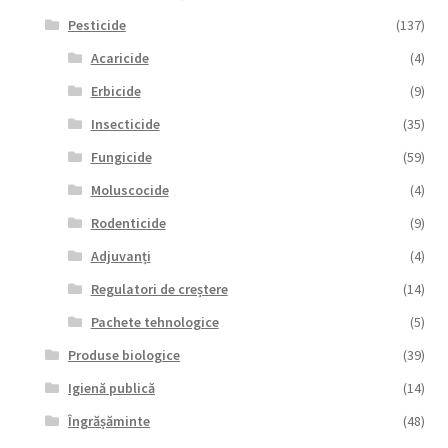
Pesticide
(137)
Acaricide
(4)
Erbicide
(9)
Insecticide
(35)
Fungicide
(59)
Moluscocide
(4)
Rodenticide
(9)
Adjuvanți
(4)
Regulatori de creștere
(14)
Pachete tehnologice
(5)
Produse biologice
(39)
Igienă publică
(14)
Îngrășăminte
(48)