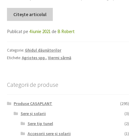
Citește articolul
Publicat pe
4 iunie 2021
de
B Robert
Categorie:
Ghidul dăunătorilor
Etichete:
Agriotes spp.
,
Viermi sârmă
Categorii de produse
Produse CASAPLANT
(295)
Sere și solarii
(3)
Sere tip tunel
(2)
Accesorii sere și solarii
(1)