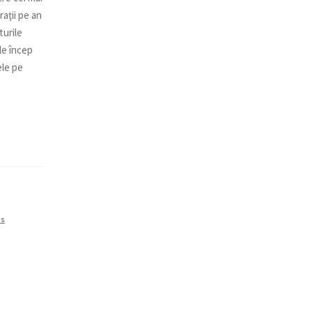
aţii pe an
turile
le încep
ele pe
us