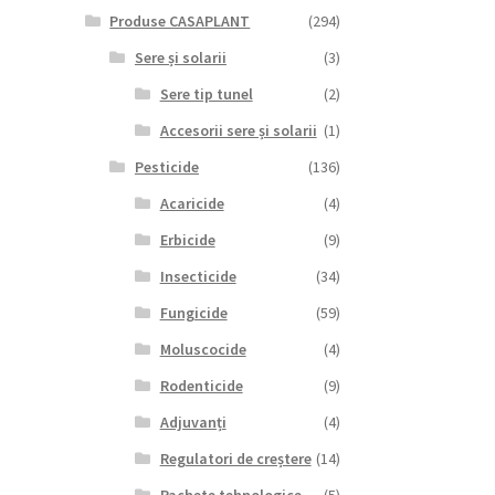
Produse CASAPLANT
(294)
Sere și solarii
(3)
Sere tip tunel
(2)
Accesorii sere și solarii
(1)
Pesticide
(136)
Acaricide
(4)
Erbicide
(9)
Insecticide
(34)
Fungicide
(59)
Moluscocide
(4)
Rodenticide
(9)
Adjuvanți
(4)
Regulatori de creștere
(14)