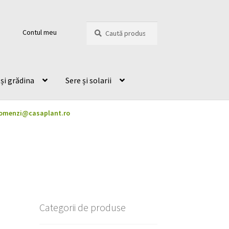
Caută
Caută
Contul meu
după:
și grădina
Sere și solarii
omenzi@casaplant.ro
Categorii de produse