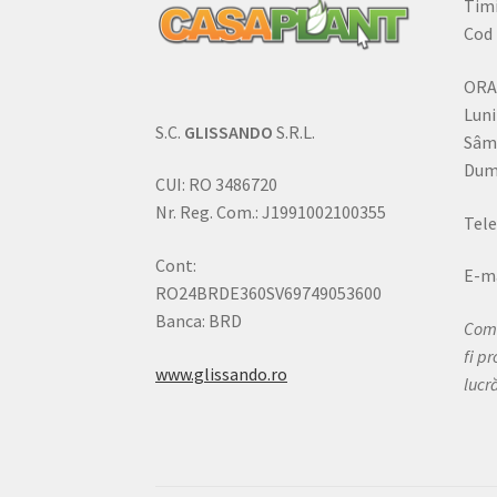
Timi
Cod 
ORA
Luni
S.C.
GLISSANDO
S.R.L.
Sâm
Dumi
CUI: RO 3486720
Nr. Reg. Com.: J1991002100355
Tele
Cont:
E-ma
RO24BRDE360SV69749053600
Banca: BRD
Come
fi p
www.glissando.ro
lucr