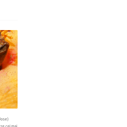
Jose)
re cei mai