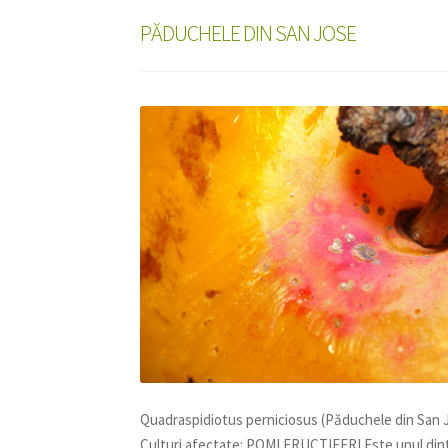
PĂDUCHELE DIN SAN JOSE
Quadraspidiotus perniciosus (Păduchele din San 
Culturi afectate: POMI FRUCTIFERI Este unul dint