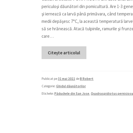
periculoşi dăunători din pomicultură. Are 1-3 gener
şi iernează ca larvă până primăvara, când tempera
medii depăşesc 7°C, la această temperatură larve
să se hrănească. Atacă tulpinile, ramurile şi frunz
care…
Citește articolul
Publicat pe
31 mai 2021
de
B Robert
Categorie:
Ghidul dăunătorilor
Etichete:
Păduchele din San Jose
,
Quadraspidiotus pernicios