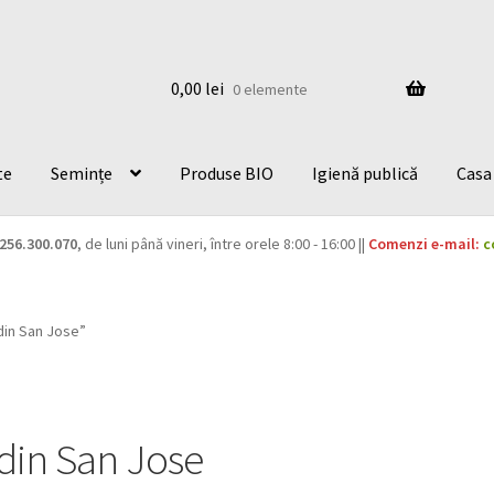
0,00
lei
0 elemente
te
Semințe
Produse BIO
Igienă publică
Casa 
256.300.070
, de luni până vineri, între orele 8:00 - 16:00 ||
Comenzi e-mail:
c
din San Jose”
din San Jose