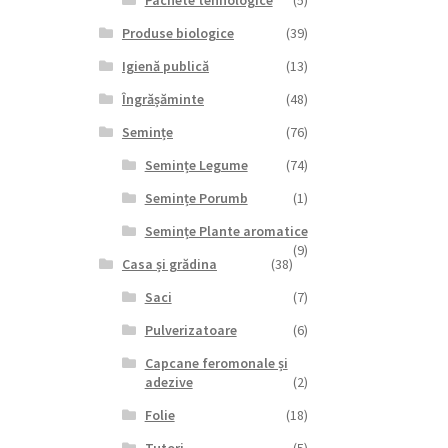
Pachete tehnologice
(5)
Produse biologice
(39)
Igienă publică
(13)
Îngrășăminte
(48)
Semințe
(76)
Semințe Legume
(74)
Semințe Porumb
(1)
Semințe Plante aromatice
(9)
Casa și grădina
(38)
Saci
(7)
Pulverizatoare
(6)
Capcane feromonale și
adezive
(2)
Folie
(18)