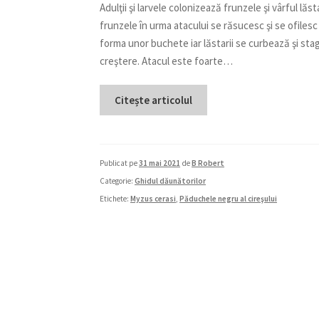
Adulţii şi larvele colonizează frunzele şi vârful lăsta
frunzele în urma atacului se răsucesc şi se ofilesc
forma unor buchete iar lăstarii se curbează şi sta
creştere. Atacul este foarte…
Citește articolul
Publicat pe
31 mai 2021
de
B Robert
Categorie:
Ghidul dăunătorilor
Etichete:
Myzus cerasi
,
Păduchele negru al cireşului