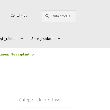
Caută
Caută
Contul meu
după:
și grădina
Sere și solarii
omenzi@casaplant.ro
Categorii de produse