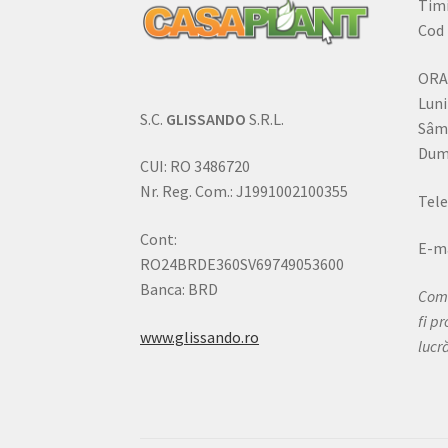
Timi
Cod 
ORA
Luni
S.C.
GLISSANDO
S.R.L.
Sâm
Dumi
CUI: RO 3486720
Nr. Reg. Com.: J1991002100355
Tele
Cont:
E-ma
RO24BRDE360SV69749053600
Banca: BRD
Come
fi p
www.glissando.ro
lucr