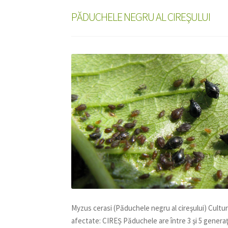
PĂDUCHELE NEGRU AL CIREŞULUI
Myzus cerasi (Păduchele negru al cireşului) Cultur
afectate: CIREȘ Păduchele are între 3 şi 5 generaţi