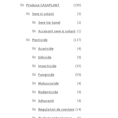
Produse CASAPLANT
(295)
Sere și solarii
(3)
Sere tip tunel
(2)
Accesorii sere și solarii
(1)
Pesticide
(137)
Acaricide
(4)
Erbicide
(9)
Insecticide
(35)
Fungicide
(59)
Moluscocide
(4)
Rodenticide
(9)
Adjuvanți
(4)
Regulatori de creștere
(14)