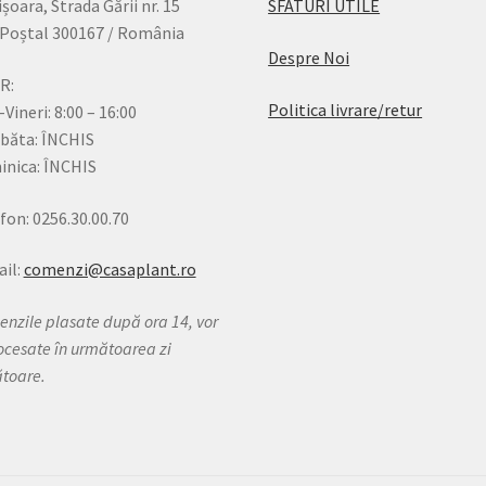
șoara, Strada Gării nr. 15
SFATURI UTILE
Poștal 300167 / România
Despre Noi
R:
Politica livrare/retur
-Vineri: 8:00 – 16:00
băta: ÎNCHIS
nica: ÎNCHIS
fon: 0256.30.00.70
il:
comenzi@casaplant.ro
nzile plasate după ora 14, vor
rocesate în următoarea zi
ătoare.