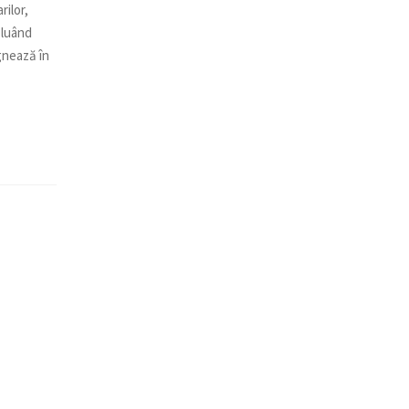
rilor,
 luând
gnează în