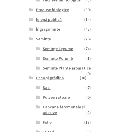
Pachete tehnologice
(5)
Produse biologice
(39)
Igienă publică
(14)
Îngrășăminte
(48)
Semințe
(76)
Semințe Legume
(74)
Semințe Porumb
(1)
Semințe Plante aromatice
(9)
Casa și grădina
(38)
Saci
(7)
Pulverizatoare
(6)
Capcane feromonale și
adezive
(2)
Folie
(18)