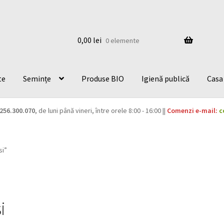
0,00
lei
0 elemente
te
Semințe
Produse BIO
Igienă publică
Casa 
256.300.070
, de luni până vineri, între orele 8:00 - 16:00 ||
Comenzi e-mail:
c
si”
i