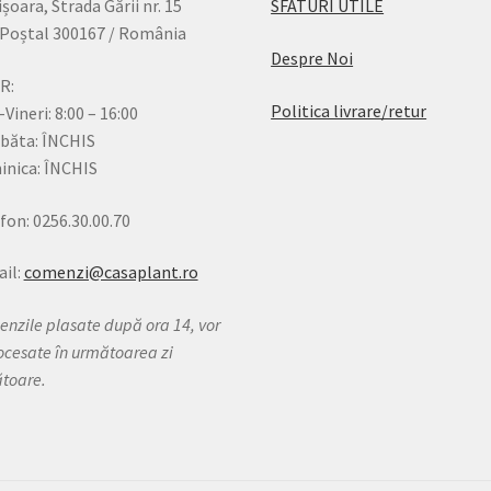
șoara, Strada Gării nr. 15
SFATURI UTILE
Poștal 300167 / România
Despre Noi
R:
Politica livrare/retur
-Vineri: 8:00 – 16:00
băta: ÎNCHIS
nica: ÎNCHIS
fon: 0256.30.00.70
il:
comenzi@casaplant.ro
nzile plasate după ora 14, vor
rocesate în următoarea zi
ătoare.