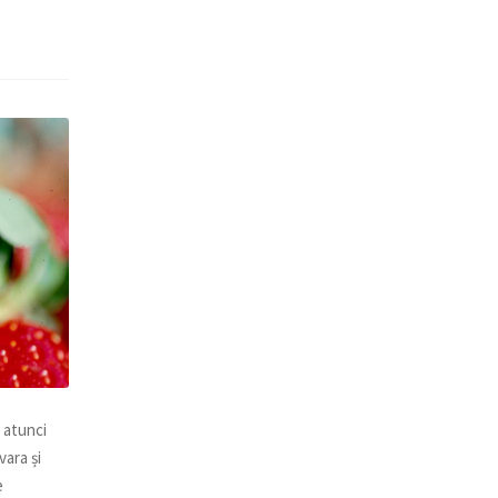
 atunci
vara și
e