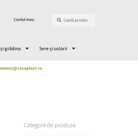
Caută
Caută
Contul meu
după:
și grădina
Sere și solarii
omenzi@casaplant.ro
Categorii de produse