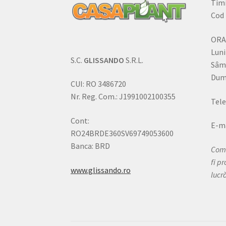
Timi
Cod 
ORA
Luni
S.C.
GLISSANDO
S.R.L.
Sâm
Dumi
CUI: RO 3486720
Nr. Reg. Com.: J1991002100355
Tele
Cont:
E-ma
RO24BRDE360SV69749053600
Banca: BRD
Come
fi p
www.glissando.ro
lucr