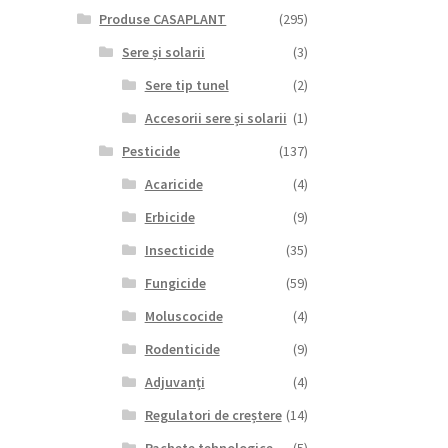
Produse CASAPLANT
(295)
Sere și solarii
(3)
Sere tip tunel
(2)
Accesorii sere și solarii
(1)
Pesticide
(137)
Acaricide
(4)
Erbicide
(9)
Insecticide
(35)
Fungicide
(59)
Moluscocide
(4)
Rodenticide
(9)
Adjuvanți
(4)
Regulatori de creștere
(14)