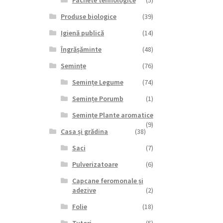
Pachete tehnologice
(5)
Produse biologice
(39)
Igienă publică
(14)
Îngrășăminte
(48)
Semințe
(76)
Semințe Legume
(74)
Semințe Porumb
(1)
Semințe Plante aromatice
(9)
Casa și grădina
(38)
Saci
(7)
Pulverizatoare
(6)
Capcane feromonale și
adezive
(2)
Folie
(18)