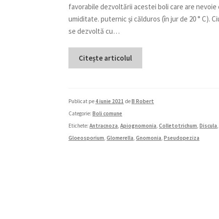
favorabile dezvoltării acestei boli care are nevoie
umiditate. puternic și călduros (în jur de 20 ° C). C
se dezvoltă cu…
Citește articolul
Publicat pe
4 iunie 2021
de
B Robert
Categorie:
Boli comune
Etichete:
Antracnoza
,
Apiognomonia
,
Colletotrichum
,
Discula
,
Gloeosporium
,
Glomerella
,
Gnomonia
,
Pseudopeziza