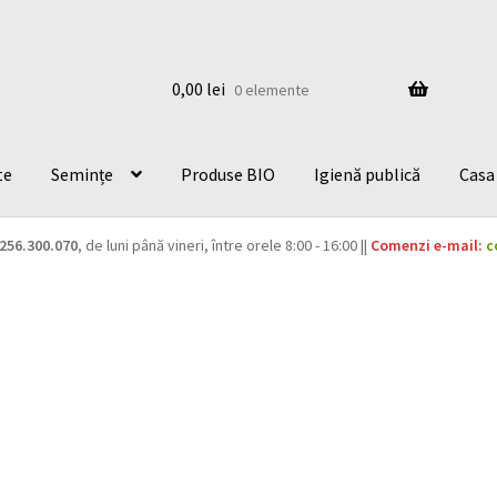
0,00
lei
0 elemente
te
Semințe
Produse BIO
Igienă publică
Casa 
256.300.070
, de luni până vineri, între orele 8:00 - 16:00 ||
Comenzi e-mail:
c
”