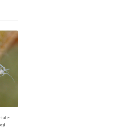
ctate:
oşi