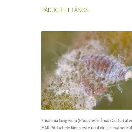
PĂDUCHELE LÂNOS
Eriosoma lanigerum (Păduchele lânos) Culturi afe
MĂR Păduchele lânos este unul din cei mai pericul