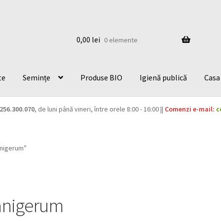
0,00
lei
0 elemente
te
Semințe
Produse BIO
Igienă publică
Casa 
256.300.070
, de luni până vineri, între orele 8:00 - 16:00 ||
Comenzi e-mail:
c
anigerum”
anigerum