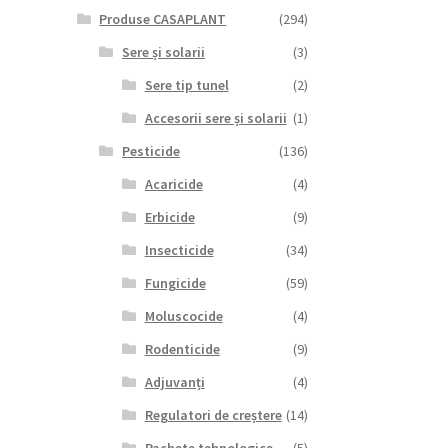
Produse CASAPLANT
(294)
Sere și solarii
(3)
Sere tip tunel
(2)
Accesorii sere și solarii
(1)
Pesticide
(136)
Acaricide
(4)
Erbicide
(9)
Insecticide
(34)
Fungicide
(59)
Moluscocide
(4)
Rodenticide
(9)
Adjuvanți
(4)
Regulatori de creștere
(14)