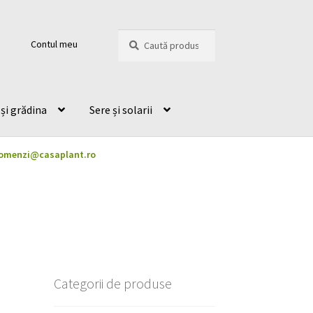
Caută
Caută
Contul meu
după:
și grădina
Sere și solarii
omenzi@casaplant.ro
Categorii de produse