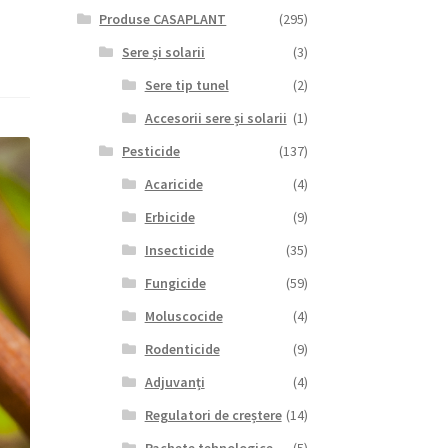
Produse CASAPLANT
(295)
Sere și solarii
(3)
Sere tip tunel
(2)
Accesorii sere și solarii
(1)
Pesticide
(137)
Acaricide
(4)
Erbicide
(9)
Insecticide
(35)
Fungicide
(59)
Moluscocide
(4)
Rodenticide
(9)
Adjuvanți
(4)
Regulatori de creștere
(14)