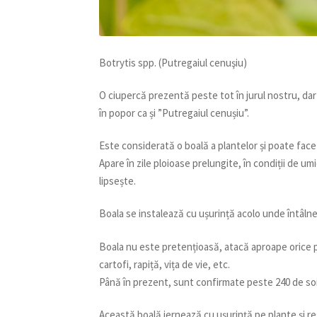
Botrytis spp. (Putregaiul cenuşiu)
O ciupercă prezentă peste tot în jurul nostru, dar
în popor ca și ”Putregaiul cenușiu”.
Este considerată o boală a plantelor și poate face 
Apare în zile ploioase prelungite, în condiții de u
lipsește.
Boala se instalează cu ușurință acolo unde întâlne
Boala nu este pretențioasă, atacă aproape orice pl
cartofi, rapiță, vița de vie, etc.
Până în prezent, sunt confirmate peste 240 de soi
Această boală iernează cu ușurință pe plante și 