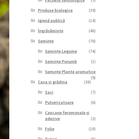
Pachete tehnologice
(5)
Produse biologice
(39)
Igienă publică
(14)
Îngrășăminte
(48)
Semințe
(76)
Semințe Legume
(74)
Semințe Porumb
(1)
Semințe Plante aromatice
(9)
Casa și grădina
(38)
Saci
(7)
Pulverizatoare
(6)
Capcane feromonale și
adezive
(2)
Folie
(18)