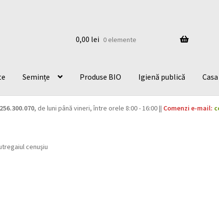
0,00
lei
0 elemente
te
Semințe
Produse BIO
Igienă publică
Casa 
256.300.070
, de luni până vineri, între orele 8:00 - 16:00 ||
Comenzi e-mail:
c
utregaiul cenuşiu