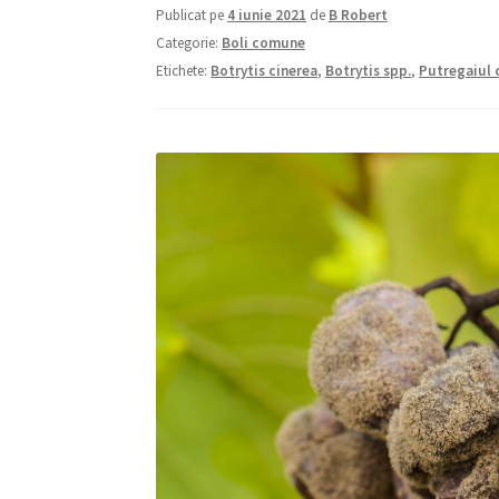
Publicat pe
4 iunie 2021
de
B Robert
Categorie:
Boli comune
Etichete:
Botrytis cinerea
,
Botrytis spp.
,
Putregaiul 