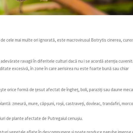
 de cele mai multe ori ignorată, este macrovirusul Botrytis cinerea, cun
adevărate ravagii în diferitele culturi dacă nu i se acordă atenția cuvenit
miditate excesivă, în zone în care aerisirea nu este foarte bună sau chiar
şte orice formă de ţesut afectat de îngheţ, boli, paraziţi sau daune meca
antă: zmeură, mure, căpșuni, roșii, castraveți, dovleac, trandafiri, morco
uri de plante afectate de Putregaiul cenușiu.
resturi vegetale aflate în descompunere și poate produce pagube imense