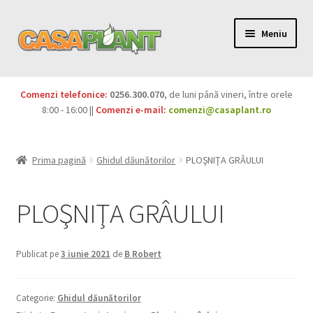
Meniu
PACHETE
Comenzi telefonice:
0256.300.070
, de luni până vineri, între orele
Extinde
8:00 - 16:00 ||
Comenzi e-mail:
comenzi@casaplant.ro
Pesticide
meniul
copil
Îngrășăminte
Prima pagină
Ghidul dăunătorilor
PLOŞNIŢA GRÂULUI
Extinde
Semințe
meniul
PLOŞNIŢA GRÂULUI
copil
Produse BIO
Publicat pe
3 iunie 2021
de
B Robert
Igienă publică
Extinde
Casa și grădina
Categorie:
Ghidul dăunătorilor
meniul