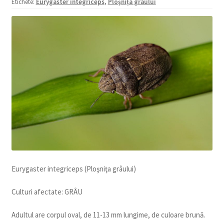
Etichete:
Eurygaster integriceps
,
Ploşniţa grâului
copil
Extinde
Sere și solarii
meniul
copil
Eurygaster integriceps (Ploşniţa grâului)
Culturi afectate: GRÂU
Adultul are corpul oval, de 11-13 mm lungime, de culoare brună.