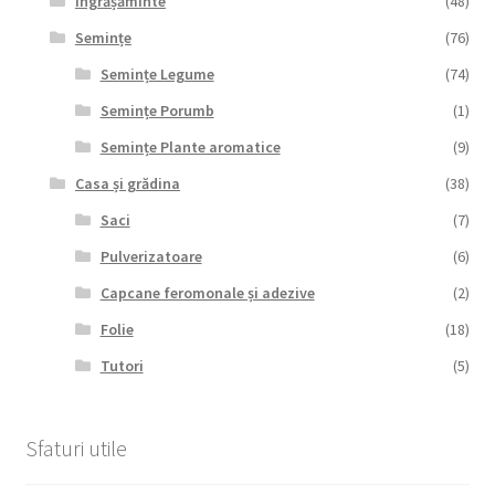
Îngrășăminte
(48)
Semințe
(76)
Semințe Legume
(74)
Semințe Porumb
(1)
Semințe Plante aromatice
(9)
Casa și grădina
(38)
Saci
(7)
Pulverizatoare
(6)
Capcane feromonale și adezive
(2)
Folie
(18)
Tutori
(5)
Sfaturi utile