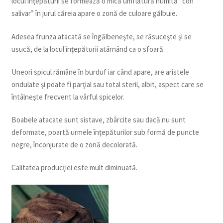
locul înţepăturii se formează o mică umflătură numită “con
salivar” în jurul căreia apare o zonă de culoare gălbuie.
Adesea frunza atacată se îngălbeneşte, se răsuceşte şi se
usucă, de la locul înţepăturii atârnând ca o sfoară.
Uneori spicul rămâne în burduf iar când apare, are aristele
ondulate şi poate fi parţial sau total steril, albit, aspect care se
întâlneşte frecvent la vârful spicelor.
Boabele atacate sunt sistave, zbârcite sau dacă nu sunt
deformate, poartă urmele înţepăturilor sub formă de puncte
negre, înconjurate de o zonă decolorată.
Calitatea producţiei este mult diminuată.