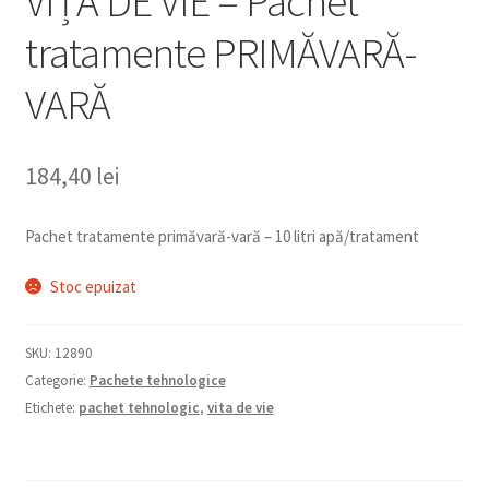
VIȚA DE VIE – Pachet
tratamente PRIMĂVARĂ-
VARĂ
184,40 lei
Pachet tratamente primăvară-vară – 10 litri apă/tratament
Stoc epuizat
SKU:
12890
Categorie:
Pachete tehnologice
Etichete:
pachet tehnologic
,
vita de vie