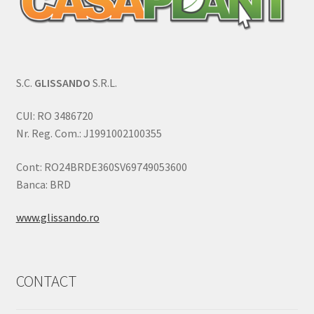
S.C.
GLISSANDO
S.R.L.
CUI: RO 3486720
Nr. Reg. Com.: J1991002100355
Cont: RO24BRDE360SV69749053600
Banca: BRD
www.glissando.ro
CONTACT