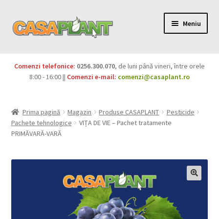
Meniu
PACHETE
Comenzi telefonice:
0256.300.070
, de luni până vineri, între orele
Extinde
8:00 - 16:00 ||
Comenzi e-mail:
comenzi@casaplant.ro
Pesticide
meniul
copil
Îngrășăminte
Prima pagină
Magazin
Produse CASAPLANT
Pesticide
Pachete tehnologice
VIȚA DE VIE – Pachet tratamente
Extinde
Semințe
PRIMĂVARĂ-VARĂ
meniul
copil
Produse BIO
Igienă publică
Extinde
Casa și grădina
meniul