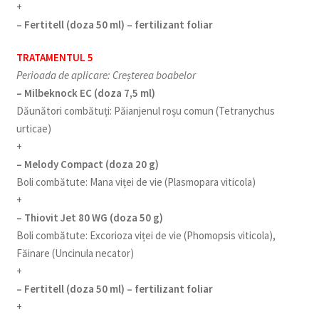
+
– Fertitell (doza 50 ml) – fertilizant foliar
TRATAMENTUL 5
Perioada de aplicare: Creșterea boabelor
– Milbeknock EC (doza 7,5 ml)
Dăunători combătuți: Păianjenul roșu comun (Tetranychus
urticae)
+
– Melody Compact (doza 20 g)
Boli combătute: Mana viței de vie (Plasmopara viticola)
+
– Thiovit Jet 80 WG (doza 50 g)
Boli combătute: Excorioza viței de vie (Phomopsis viticola),
Făinare (Uncinula necator)
+
– Fertitell (doza 50 ml) – fertilizant foliar
+