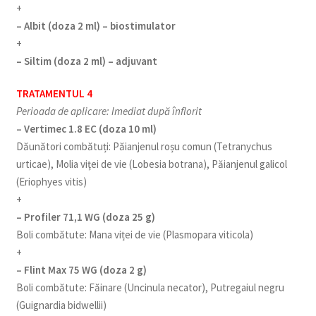
+
– Albit (doza 2 ml) – biostimulator
+
– Siltim (doza 2 ml) – adjuvant
TRATAMENTUL 4
Perioada de aplicare: Imediat după înflorit
– Vertimec 1.8 EC (doza 10 ml)
Dăunători combătuți: Păianjenul roșu comun (Tetranychus
urticae), Molia viţei de vie (Lobesia botrana), Păianjenul galicol
(Eriophyes vitis)
+
– Profiler 71,1 WG (doza 25 g)
Boli combătute: Mana viței de vie (Plasmopara viticola)
+
– Flint Max 75 WG (doza 2 g)
Boli combătute: Făinare (Uncinula necator), Putregaiul negru
(Guignardia bidwellii)