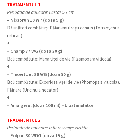
TRATAMENTUL 1
Perioada de aplicare: Lăstar 5-7 cm
– Nissorun 10 WP (doza 5 g)
Dăunători combătuți: Păianjenul roșu comun (Tetranychus
urticae)
+
– Champ 77 WG (doza 30 g)
Boli combătute: Mana viței de vie (Plasmopara viticola)
+
– Thiovit Jet 80 WG (doza 50 g)
Boli combătute: Excorioza viței de vie (Phomopsis viticola),
Făinare (Uncinula necator)
+
– Amalgerol (doza 100 ml) – biostimulator
TRATAMENTUL 2
Perioada de aplicare: Inflorescențe vizibile
– Folpan 80 WDG (doza 15 g)