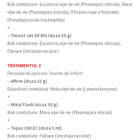
Boli combătute: Excorioza viței de vie (Phomopsis viticola), Mana
viței de vie (Plasmopara viticola), Pătarea roșie a frunzelor
(Pseudopezicola tracheiphila)
+
– Thiovit Jet 80 WG (doza 50 g)
Boli combătute: Excorioza viței de vie (Phomopsis viticola),
Făinare (Uncinula necator)
TRATAMENTUL 3
Perioada de aplicare: Înainte de înflorit
– Affirm (doza 15 g)
Dăunători combătuți: Molia viţei de vie (Lobesia botrana)
+
– Mikal Flash (doza 30 g)
Boli combătute: Mana viței de vie (Plasmopara viticola)
+
– Topas 100 EC (doza 5 ml)
Boli combătute: Făinare (Uncinula necator)