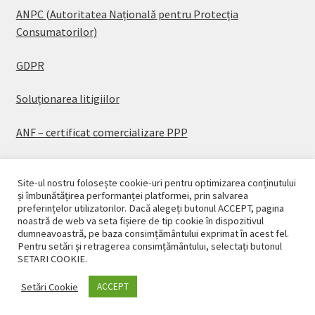
ANPC (Autoritatea Națională pentru Protecția
Consumatorilor)
GDPR
Soluționarea litigiilor
ANF – certificat comercializare PPP
Site-ul nostru folosește cookie-uri pentru optimizarea conținutului
și îmbunătățirea performanței platformei, prin salvarea
preferințelor utilizatorilor. Dacă alegeți butonul ACCEPT, pagina
© CASAPLANT 2026
noastră de web va seta fișiere de tip cookie în dispozitivul
dumneavoastră, pe baza consimțământului exprimat în acest fel.
Politică de confidențialitate
Pentru setări și retragerea consimțământului, selectați butonul
SETARI COOKIE.
Setări Cookie
ACCEPT
0
Caută
Caută