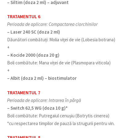
– Siltim (doza 2 ml) – adjuvant
TRATAMENTUL 6
Perioada de aplicare: Compactarea ciorchinilor
– Laser 240 SC (doza 2 ml)
Dăunători combătuți: Molia viţei de vie (Lobesia botrana)
+
– Kocide 2000 (doza 20 g)
Boli combătute: Mana viței de vie (Plasmopara viticola)
+
– Albit (doza 2 ml) – biostimulator
TRATAMENTUL 7
Perioada de aplicare: Intrarea în pârgă
– Switch 62,5 WG (doza 10 g)*
Boli combătute: Putregaiul cenușiu (Botrytis cinerea)
*cu respectarea timpilor de pauză la strugurii pentru vin.
TRATAMENTUL 8