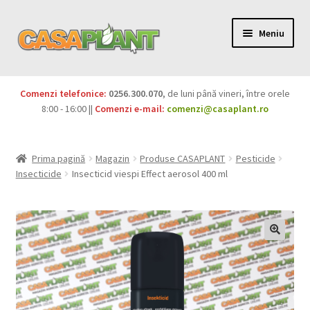
Meniu
PACHETE
Comenzi telefonice:
0256.300.070
, de luni până vineri, între orele
Extinde
8:00 - 16:00 ||
Comenzi e-mail:
comenzi@casaplant.ro
Pesticide
meniul
copil
Îngrășăminte
Prima pagină
Magazin
Produse CASAPLANT
Pesticide
Insecticide
Insecticid viespi Effect aerosol 400 ml
Extinde
Semințe
meniul
copil
Produse BIO
Igienă publică
Extinde
Casa și grădina
meniul