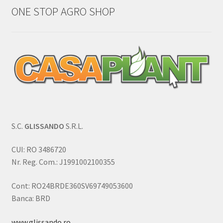
ONE STOP AGRO SHOP
S.C.
GLISSANDO
S.R.L.
CUI: RO 3486720
Nr. Reg. Com.: J1991002100355
Cont: RO24BRDE360SV69749053600
Banca: BRD
www.glissando.ro