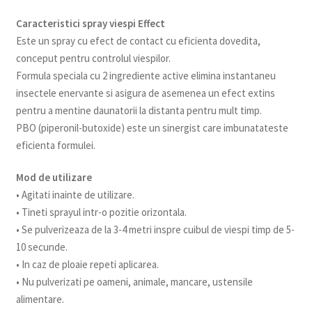
Caracteristici spray viespi Effect
Este un spray cu efect de contact cu eficienta dovedita,
conceput pentru controlul viespilor.
Formula speciala cu 2 ingrediente active elimina instantaneu
insectele enervante si asigura de asemenea un efect extins
pentru a mentine daunatorii la distanta pentru mult timp.
PBO (piperonil-butoxide) este un sinergist care imbunatateste
eficienta formulei.
Mod de utilizare
• Agitati inainte de utilizare.
• Tineti sprayul intr-o pozitie orizontala.
• Se pulverizeaza de la 3-4 metri inspre cuibul de viespi timp de 5-
10 secunde.
• In caz de ploaie repeti aplicarea.
• Nu pulverizati pe oameni, animale, mancare, ustensile
alimentare.