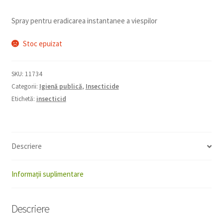
Spray pentru eradicarea instantanee a viespilor
Stoc epuizat
SKU:
11734
Categorii:
Igienă publică
,
Insecticide
Etichetă:
insecticid
Descriere
Informații suplimentare
Descriere