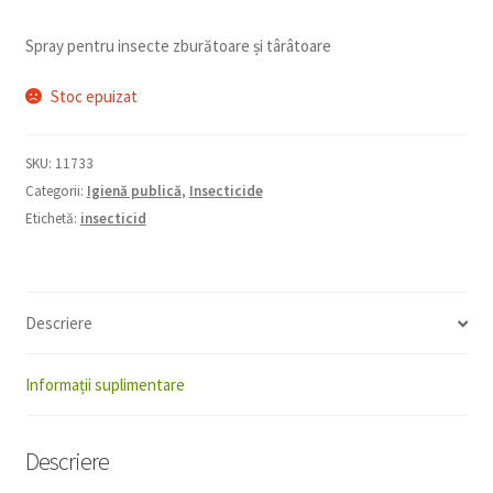
Spray pentru insecte zburătoare și târâtoare
Stoc epuizat
SKU:
11733
Categorii:
Igienă publică
,
Insecticide
Etichetă:
insecticid
Descriere
Informații suplimentare
Descriere