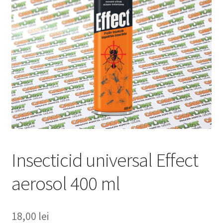
copil
Extinde
Sere și solarii
meniul
copil
Insecticid universal Effect
aerosol 400 ml
18,00
lei