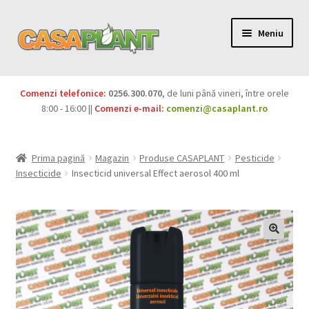
Meniu
PACHETE
Comenzi telefonice:
0256.300.070
, de luni până vineri, între orele
Extinde
8:00 - 16:00 ||
Comenzi e-mail:
comenzi@casaplant.ro
Pesticide
meniul
copil
Îngrășăminte
Prima pagină
Magazin
Produse CASAPLANT
Pesticide
Insecticide
Insecticid universal Effect aerosol 400 ml
Extinde
Semințe
meniul
copil
Produse BIO
Igienă publică
Extinde
Casa și grădina
meniul