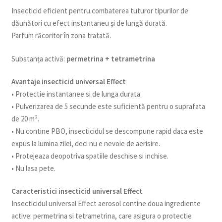
Insecticid eficient pentru combaterea tuturor tipurilor de
dăunători cu efect instantaneu și de lungă durată.
Parfum răcoritor în zona tratată.
Substanța activă:
permetrina + tetrametrina
Avantaje insecticid universal Effect
• Protectie instantanee si de lunga durata.
• Pulverizarea de 5 secunde este suficientă pentru o suprafata
de 20 m².
• Nu contine PBO, insecticidul se descompune rapid daca este
expus la lumina zilei, deci nu e nevoie de aerisire.
• Protejeaza deopotriva spatiile deschise si inchise.
• Nu lasa pete.
Caracteristici insecticid universal Effect
Insecticidul universal Effect aerosol contine doua ingrediente
active: permetrina si tetrametrina, care asigura o protectie