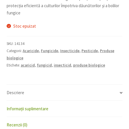
protecția eficientă a culturilor împotriva dăunătorilor și a bolilor
fungice
Stoc epuizat
SKU:
14134
Categorii:
Acaricide
,
Fungicide
,
Insecticide
,
Pesticide
,
Produse
biologice
Etichete:
acaricid
,
fungicid
,
insecticid
,
produse biologice
Descriere
Informații suplimentare
Recenzii (0)