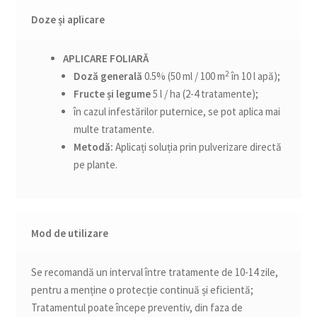
Doze și aplicare
APLICARE FOLIARĂ
2
Doză generală
0.5% (50 ml / 100 m
în 10 l apă);
Fructe și legume
5 l / ha (2-4 tratamente);
în cazul infestărilor puternice, se pot aplica mai
multe tratamente.
Metodă:
Aplicați soluția prin pulverizare directă
pe plante.
Mod de utilizare
Se recomandă un interval între tratamente de 10-14 zile,
pentru a menține o protecție continuă și eficientă;
Tratamentul poate începe preventiv, din faza de