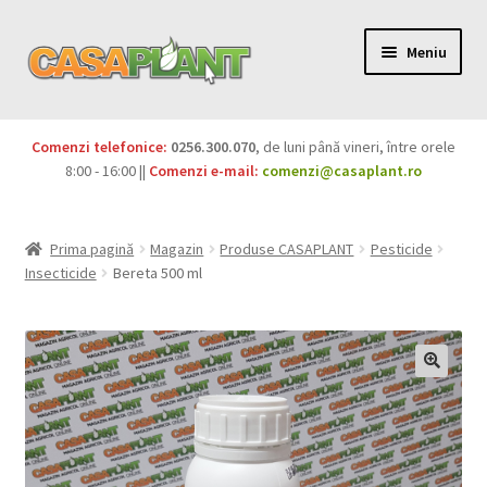
Meniu
PACHETE
Comenzi telefonice:
0256.300.070
, de luni până vineri, între orele
Extinde
8:00 - 16:00 ||
Comenzi e-mail:
comenzi@casaplant.ro
Pesticide
meniul
copil
Îngrășăminte
Prima pagină
Magazin
Produse CASAPLANT
Pesticide
Insecticide
Bereta 500 ml
Extinde
Semințe
meniul
copil
Produse BIO
Igienă publică
Extinde
Casa și grădina
meniul