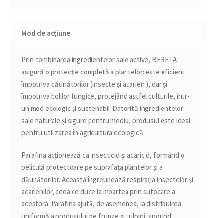
Mod de acțiune
Prin combinarea ingredientelor sale active, BERETA
asigură o protecție completă a plantelor: este eficient
împotriva dăunătorilor (insecte și acarieni), dar și
împotriva bolilor fungice, protejând astfel culturile, într-
un mod ecologic și sustenabil. Datorită ingredientelor
sale naturale și sigure pentru mediu, produsul este ideal
pentru utilizarea în agricultura ecologică.
Parafina acționează ca insecticid și acaricid, formând o
peliculă protectoare pe suprafața plantelor și a
dăunătorilor. Aceasta îngreunează respirația insectelor și
acarienilor, ceea ce duce la moartea prin sufocare a
acestora. Parafina ajută, de asemenea, la distribuirea
uniformă a produsului pe frunze și tulpini, sporind