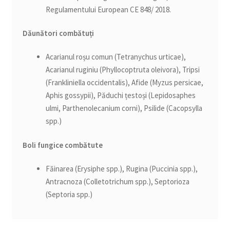
Regulamentului European CE 848/ 2018.
Dăunători combătuți
Acarianul roșu comun (Tetranychus urticae),
Acarianul ruginiu (Phyllocoptruta oleivora), Tripsi
(Frankliniella occidentalis), Afide (Myzus persicae,
Aphis gossypii), Păduchi țestoși (Lepidosaphes
ulmi, Parthenolecanium corni), Psilide (Cacopsylla
spp.)
Boli fungice combătute
Făinarea (Erysiphe spp.), Rugina (Puccinia spp.),
Antracnoza (Colletotrichum spp.), Septorioza
(Septoria spp.)