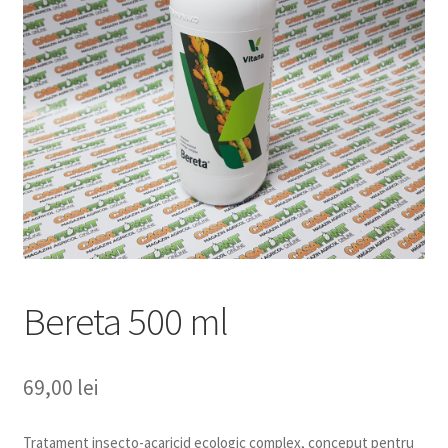
copil
Extinde
Sere și solarii
meniul
copil
Bereta 500 ml
69,00
lei
Tratament insecto-acaricid ecologic complex, conceput pentru