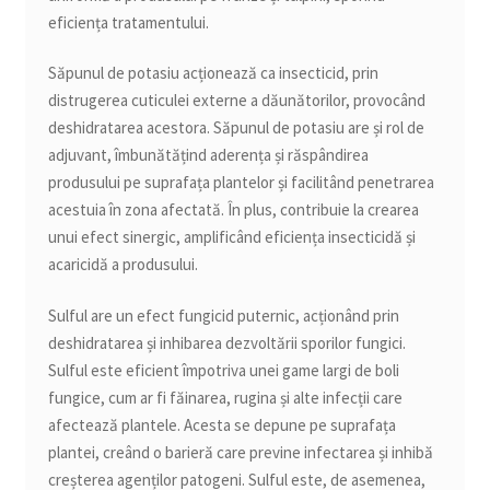
eficiența tratamentului.
Săpunul de potasiu acționează ca insecticid, prin
distrugerea cuticulei externe a dăunătorilor, provocând
deshidratarea acestora. Săpunul de potasiu are și rol de
adjuvant, îmbunătățind aderența și răspândirea
produsului pe suprafața plantelor și facilitând penetrarea
acestuia în zona afectată. În plus, contribuie la crearea
unui efect sinergic, amplificând eficiența insecticidă și
acaricidă a produsului.
Sulful are un efect fungicid puternic, acționând prin
deshidratarea și inhibarea dezvoltării sporilor fungici.
Sulful este eficient împotriva unei game largi de boli
fungice, cum ar fi făinarea, rugina și alte infecții care
afectează plantele. Acesta se depune pe suprafața
plantei, creând o barieră care previne infectarea și inhibă
creșterea agenților patogeni. Sulful este, de asemenea,