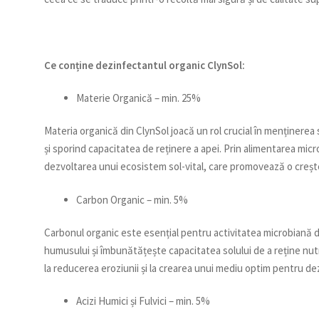
Ce conține dezinfectantul organic ClynSol:
Materie Organică – min. 25%
Materia organică din ClynSol joacă un rol crucial în menținerea
și sporind capacitatea de reținere a apei. Prin alimentarea micr
dezvoltarea unui ecosistem sol-vital, care promovează o crește
Carbon Organic – min. 5%
Carbonul organic este esențial pentru activitatea microbiană di
humusului și îmbunătățește capacitatea solului de a reține nut
la reducerea eroziunii și la crearea unui mediu optim pentru dez
Acizi Humici și Fulvici – min. 5%