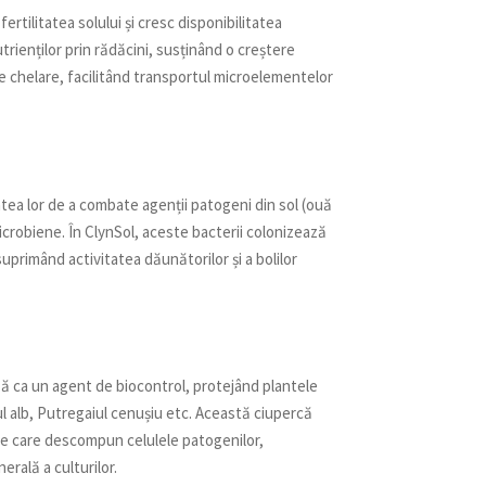
ertilitatea solului și cresc disponibilitatea
trienților prin rădăcini, susținând o creștere
e chelare, facilitând transportul microelementelor
tea lor de a combate agenții patogeni din sol (ouă
icrobiene. În ClynSol, aceste bacterii colonizează
suprimând activitatea dăunătorilor și a bolilor
 ca un agent de biocontrol, protejând plantele
l alb, Putregaiul cenușiu etc. Această ciupercă
zime care descompun celulele patogenilor,
rală a culturilor.