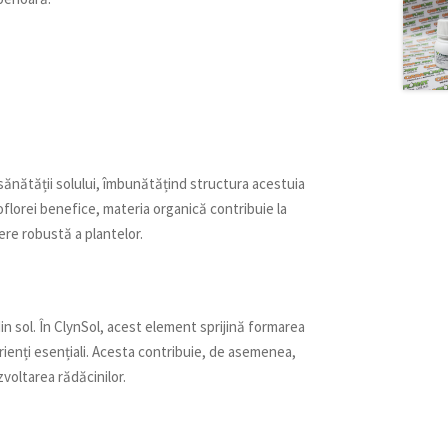
 sănătății solului, îmbunătățind structura acestuia
oflorei benefice, materia organică contribuie la
re robustă a plantelor.
n sol. În ClynSol, acest element sprijină formarea
rienți esențiali. Acesta contribuie, de asemenea,
voltarea rădăcinilor.