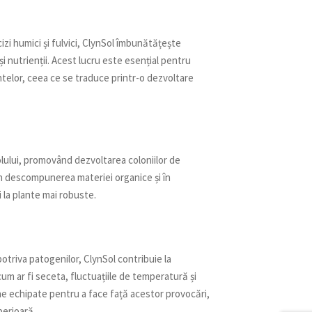
izi humici și fulvici, ClynSol îmbunătățește
și nutrienții. Acest lucru este esențial pentru
telor, ceea ce se traduce printr-o dezvoltare
lului, promovând dezvoltarea coloniilor de
în descompunerea materiei organice și în
i la plante mai robuste.
potriva patogenilor, ClynSol contribuie la
cum ar fi seceta, fluctuațiile de temperatură și
ine echipate pentru a face față acestor provocări,
perioară.