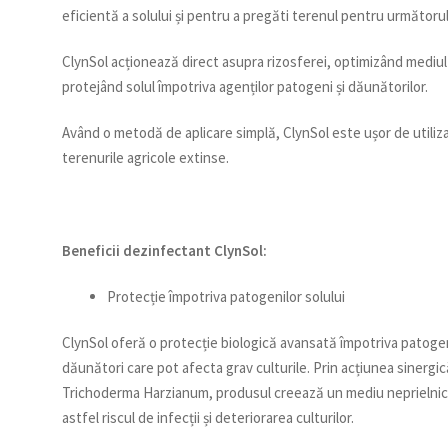
eficientă a solului și pentru a pregăti terenul pentru următorul
ClynSol acționează direct asupra rizosferei, optimizând mediul 
protejând solul împotriva agenților patogeni și dăunătorilor.
Având o metodă de aplicare simplă, ClynSol este ușor de utilizat
terenurile agricole extinse.
Beneficii dezinfectant ClynSol:
Protecție împotriva patogenilor solului
ClynSol oferă o protecție biologică avansată împotriva patogeni
dăunători care pot afecta grav culturile. Prin acțiunea sinergică 
Trichoderma Harzianum, produsul creează un mediu neprielnic
astfel riscul de infecții și deteriorarea culturilor.