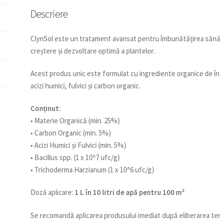
Descriere
ClynSol este un tratament avansat pentru îmbunătățirea sănătă
creștere și dezvoltare optimă a plantelor.
Acest produs unic este formulat cu ingrediente organice de îna
acizi humici, fulvici și carbon organic.
Conținut:
• Materie Organică (min. 25%)
• Carbon Organic (min. 5%)
• Acizi Humici și Fulvici (min. 5%)
• Bacillus spp. (1 x 10^7 ufc/g)
• Trichoderma Harzianum (1 x 10^6 ufc/g)
Doză aplicare:
1 L în 10 litri de apă pentru 100 m²
Se recomandă aplicarea produsului imediat după eliberarea ter