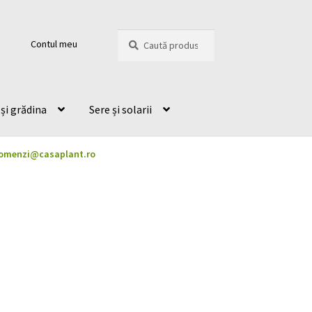
Caută
Caută
Contul meu
după:
și grădina
Sere și solarii
omenzi@casaplant.ro