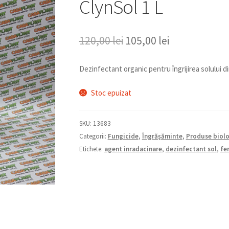
ClynSol 1 L
Prețul
Prețul
120,00
lei
105,00
lei
inițial
curent
a
este:
Dezinfectant organic pentru îngrijirea solului din
fost:
105,00 lei.
120,00 lei.
Stoc epuizat
SKU:
13683
Categorii:
Fungicide
,
Îngrășăminte
,
Produse biol
Etichete:
agent inradacinare
,
dezinfectant sol
,
fer