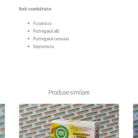
Boli combătute:
Fuzarioza
Putregaiul alb
Putregaiul cenusiu
Septorioza
Produse similare