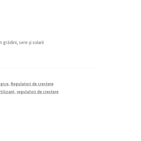
 grădini, sere și solarii
ogice
,
Regulatori de creștere
tilizant
,
regulatori de crestere