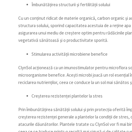
Îmbunătățirea structurii și fertilității solului
Cu un conținut ridicat de materie organică, carbon organic și ac
structura solului, sporind capacitatea acestuia de a reține apa 
asigurarea unui mediu de creștere optim pentru rădăcinile plan
vegetativă sănătoasă și o productivitate sporită.
Stimularea activității microbiene benefice
ClynSol acționează ca un imunostimulator pentru microflora so
microorganisme benefice. Acești microbi joacă un rol esențial 
reciclarea nutrienților, ceea ce conduce la un sol mai sănătos ș
Creșterea rezistenței plantelor la stres
Prin îmbunătățirea sănătății solului și prin protecția oferită îm
creșterea rezistenței generale a plantelor la condiții de stres, 
atacurile dăunătorilor. Plantele tratate cu ClynSol vor fi mai b
ceea ce se traduce printr-o recoltă mai sigură și de calitate su