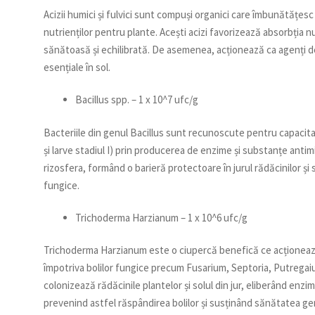
Acizii humici și fulvici sunt compuși organici care îmbunătățesc f
nutrienților pentru plante. Acești acizi favorizează absorbția nu
sănătoasă și echilibrată. De asemenea, acționează ca agenți d
esențiale în sol.
Bacillus spp. – 1 x 10^7 ufc/g
Bacteriile din genul Bacillus sunt recunoscute pentru capacita
și larve stadiul I) prin producerea de enzime și substanțe antim
rizosfera, formând o barieră protectoare în jurul rădăcinilor și 
fungice.
Trichoderma Harzianum – 1 x 10^6 ufc/g
Trichoderma Harzianum este o ciupercă benefică ce acționează
împotriva bolilor fungice precum Fusarium, Septoria, Putregaiu
colonizează rădăcinile plantelor și solul din jur, eliberând en
prevenind astfel răspândirea bolilor și susținând sănătatea gene