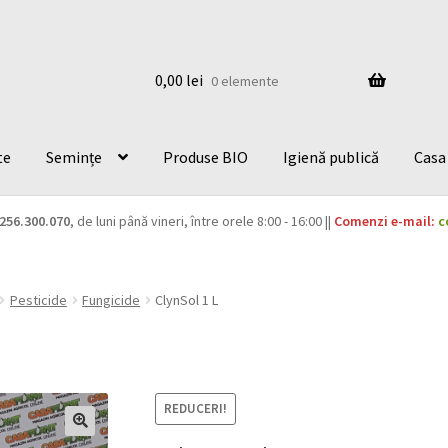
0,00
lei
0 elemente
te
Semințe
Produse BIO
Igienă publică
Casa 
256.300.070
, de luni până vineri, între orele 8:00 - 16:00 ||
Comenzi e-mail:
c
Pesticide
Fungicide
ClynSol 1 L
REDUCERI!