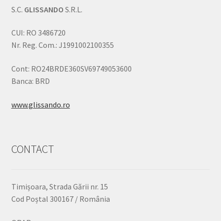
S.C.
GLISSANDO
S.R.L.
CUI: RO 3486720
Nr. Reg. Com.: J1991002100355
Cont: RO24BRDE360SV69749053600
Banca: BRD
www.glissando.ro
CONTACT
Timișoara, Strada Gării nr. 15
Cod Poștal 300167 / România