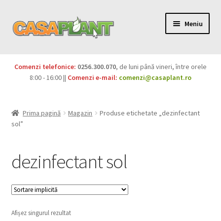
Meniu
PACHETE
Comenzi telefonice:
0256.300.070
, de luni până vineri, între orele
Extinde
8:00 - 16:00 ||
Comenzi e-mail:
comenzi@casaplant.ro
Pesticide
meniul
copil
Îngrășăminte
Prima pagină
Magazin
Produse etichetate „dezinfectant
sol”
Extinde
Semințe
meniul
dezinfectant sol
copil
Produse BIO
Igienă publică
Extinde
Casa și grădina
Afișez singurul rezultat
meniul