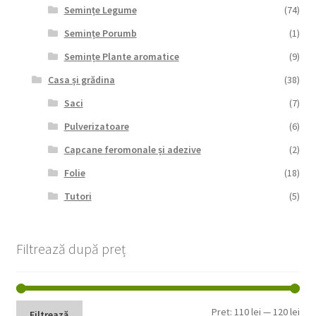
Semințe Legume
(74)
Semințe Porumb
(1)
Semințe Plante aromatice
(9)
Casa și grădina
(38)
Saci
(7)
Pulverizatoare
(6)
Capcane feromonale și adezive
(2)
Folie
(18)
Tutori
(5)
Filtrează după preț
Pre
Pre
Preț:
110 lei
—
120 lei
Filtrează