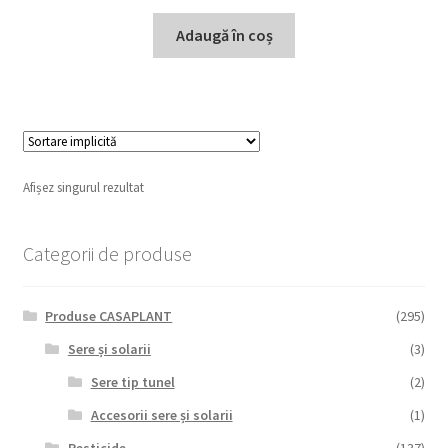
Adaugă în coș
Afișez singurul rezultat
Categorii de produse
Produse CASAPLANT
(295)
Sere și solarii
(3)
Sere tip tunel
(2)
Accesorii sere și solarii
(1)
Pesticide
(137)