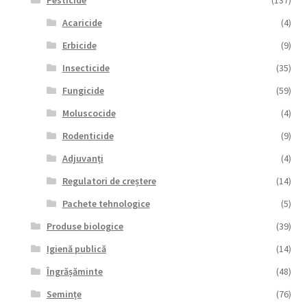
Acaricide
(4)
Erbicide
(9)
Insecticide
(35)
Fungicide
(59)
Moluscocide
(4)
Rodenticide
(9)
Adjuvanți
(4)
Regulatori de creștere
(14)
Pachete tehnologice
(5)
Produse biologice
(39)
Igienă publică
(14)
Îngrășăminte
(48)
Semințe
(76)