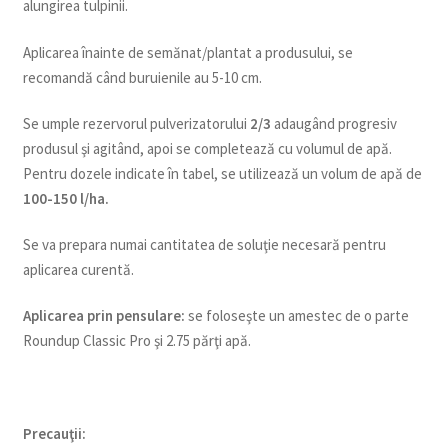
alungirea tulpinii.
Aplicarea înainte de semănat/plantat a produsului, se
recomandă când buruienile au 5-10 cm.
Se umple rezervorul pulverizatorului
2/3
adaugând progresiv
produsul şi agitând, apoi se completează cu volumul de apă.
Pentru dozele indicate în tabel, se utilizează un volum de apă de
100-150 l/ha.
Se va prepara numai cantitatea de soluţie necesară pentru
aplicarea curentă.
Aplicarea prin pensulare:
se foloseşte un amestec de o parte
Roundup Classic Pro şi 2.75 părţi apă.
Precau
ţ
ii: