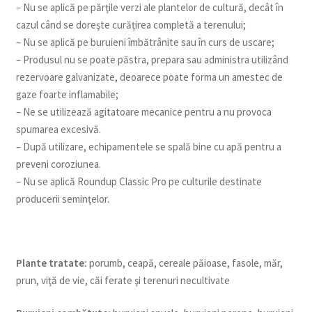
– Nu se aplică pe părţile verzi ale plantelor de cultură, decât în
cazul când se doreşte curăţirea completă a terenului;
– Nu se aplică pe buruieni îmbătrânite sau în curs de uscare;
– Produsul nu se poate păstra, prepara sau administra utilizând
rezervoare galvanizate, deoarece poate forma un amestec de
gaze foarte inflamabile;
– Ne se utilizează agitatoare mecanice pentru a nu provoca
spumarea excesivă.
– După utilizare, echipamentele se spală bine cu apă pentru a
preveni coroziunea.
– Nu se aplică Roundup Classic Pro pe culturile destinate
producerii seminţelor.
Plante tratate:
porumb, ceapă, cereale păioase, fasole, măr,
prun, viţă de vie, căi ferate şi terenuri necultivate