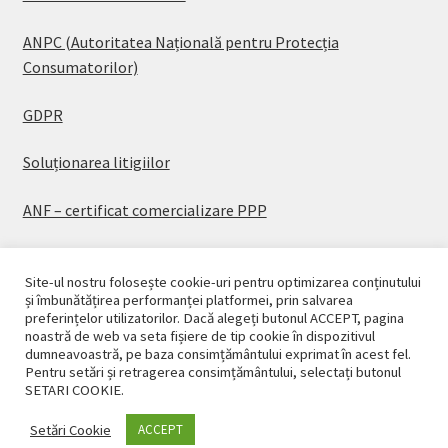
ANPC (Autoritatea Națională pentru Protecția
Consumatorilor)
GDPR
Soluționarea litigiilor
ANF – certificat comercializare PPP
Site-ul nostru folosește cookie-uri pentru optimizarea conținutului
și îmbunătățirea performanței platformei, prin salvarea
preferințelor utilizatorilor. Dacă alegeți butonul ACCEPT, pagina
© CASAPLANT 2026
noastră de web va seta fișiere de tip cookie în dispozitivul
dumneavoastră, pe baza consimțământului exprimat în acest fel.
Politică de confidențialitate
Pentru setări și retragerea consimțământului, selectați butonul
SETARI COOKIE.
Setări Cookie
ACCEPT
0