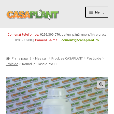
Meniu
PACHETE
Comenzi telefonice:
0256.300.070
, de luni până vineri, între orele
Extinde
8:00 - 16:00 ||
Comenzi e-mail:
comenzi@casaplant.ro
Pesticide
meniul
copil
Îngrășăminte
Prima pagină
Magazin
Produse CASAPLANT
Pesticide
Erbicide
Roundup Classic Pro 1 L
Extinde
Semințe
meniul
copil
Produse BIO
Igienă publică
Extinde
Casa și grădina
meniul