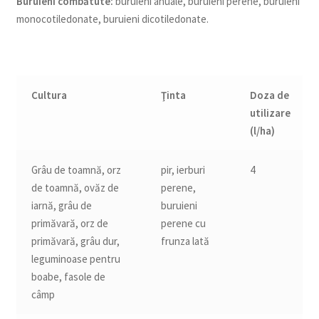
Buruieni comb
ă
tute:
buruieni anuale, buruieni perene, buruieni
monocotiledonate, buruieni dicotiledonate.
Cultura
Ţ
inta
Doza de
utilizare
(l/ha)
Grâu de toamnă, orz
pir, ierburi
4
de toamnă, ovăz de
perene,
iarnă, grâu de
buruieni
primăvară, orz de
perene cu
primăvară, grâu dur,
frunza lată
leguminoase pentru
boabe, fasole de
câmp