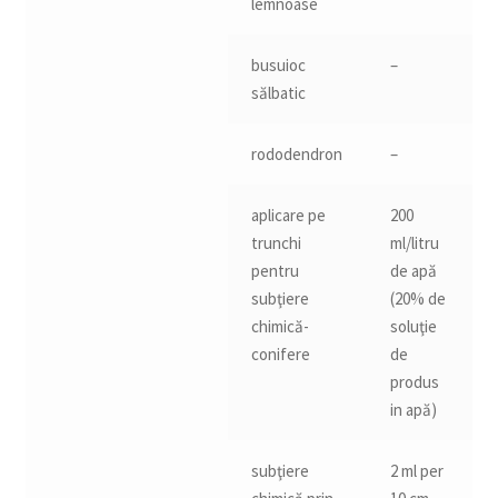
lemnoase
busuioc
–
sălbatic
rododendron
–
aplicare pe
200
trunchi
ml/litru
pentru
de apă
subţiere
(20% de
chimică-
soluţie
conifere
de
produs
in apă)
subţiere
2 ml per