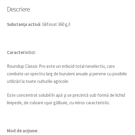
Descriere
Substan
ţ
a activ
ă
: Glifosat 360 g/l
Caracteristici:
Roundup Classic Pro este un erbicid total neselectiv, care
combate un spectru larg de buruieni anuale şi perene cu posibile
utilizări la toate culturile agricole.
Este concentrat solubil în apă şi se prezintă sub formă de lichid
limpede, de culoare uşor gălbuie, cu miros caracteristic.
Mod de ac
ţ
iune: