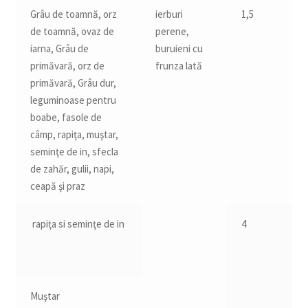
Grâu de toamnă, orz
ierburi
1,5
de toamnă, ovaz de
perene,
iarna, Grâu de
buruieni cu
primăvară, orz de
frunza lată
primăvară, Grâu dur,
leguminoase pentru
boabe, fasole de
câmp, rapiţa, muştar,
seminţe de in, sfecla
de zahăr, gulii, napi,
ceapă şi praz
rapiţa si seminţe de in
4
Muştar