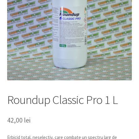
copil
Extinde
Sere și solarii
meniul
copil
Roundup Classic Pro 1 L
42,00
lei
Erbicid total, neselectiv, care combate un spectru larg de