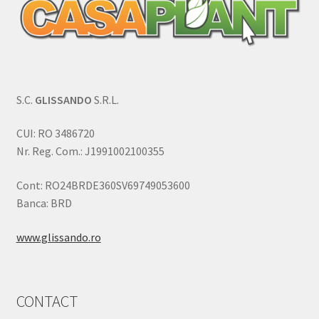
S.C.
GLISSANDO
S.R.L.
CUI: RO 3486720
Nr. Reg. Com.: J1991002100355
Cont: RO24BRDE360SV69749053600
Banca: BRD
www.glissando.ro
CONTACT