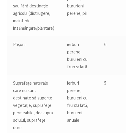
sau fără destinaţie
bururieni
agricolă (distrugere,
perene, pir
înaintede
însămânţare/plantare)
Păşuni
ierburi
6
perene,
buruieni cu
frunza lată
Suprafeţe naturale
ierburi
5
care nu sunt
perene,
destinate să suporte
buruieni cu
vegetaţie, suprafeţe
frunza lată,
permeabile, deasupra
buruieni
solului, suprafeţe
anuale
dure