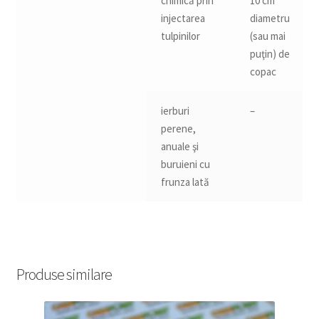
chimică prin
10 cm
injectarea
diametru
tulpinilor
(sau mai
puţin) de
copac
ierburi
–
perene,
anuale şi
buruieni cu
frunza lată
Produse similare