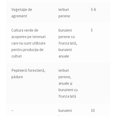
Vegetaţie de
ierburi
5-6
agrement
perene
Cultura verde de
buruieni
5
acoperire pe terenuri
perene cu
care nu sunt utilizate
frunza lată,
pentru producţia de
buruieni
culturi
anuale
Pepinieră forestieră,
ierburi
pădure
perene,
anuale şi
bururieni cu
frunza lată
–
buruieni
10