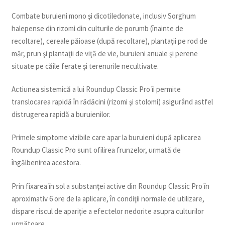
Combate buruieni mono şi dicotiledonate, inclusiv Sorghum
halepense din rizomi din culturile de porumb (înainte de
recoltare), cereale păioase (după recoltare), plantaţii pe rod de
măr, prun şi plantaţii de viţă de vie, buruieni anuale şi perene
situate pe căile ferate şi terenurile necultivate.
Actiunea sistemică a lui Roundup Classic Pro îi permite
translocarea rapidă în rădăcini (rizomi şi stolomi) asigurând astfel
distrugerea rapidă a buruienilor.
Primele simptome vizibile care apar la buruieni după aplicarea
Roundup Classic Pro sunt ofilirea frunzelor, urmată de
îngălbenirea acestora.
Prin fixarea în sol a substanţei active din Roundup Classic Pro în
aproximativ 6 ore de la aplicare, în condiţii normale de utilizare,
dispare riscul de apariţie a efectelor nedorite asupra culturilor
următoare.