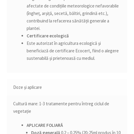
afectate de condițiile meteorologice nefavorabile
(îngheț, arșiță, secetă, băltiri, grindină etc.),
contribuind la refacerea sănătății generale a
plantei.
Certificare ecologică
Este autorizat în agricultura ecologică și
beneficiază de certificare Ecocert, fiind o alegere
sustenabilă și prietenoasă cu mediul.
Doze și aplicare
Cultură mare: 1-3 tratamente pentru întreg ciclul de
vegetație
APLICARE FOLIARĂ
Doză generală
0.2 – 0.25% (20-25ml produs în 10