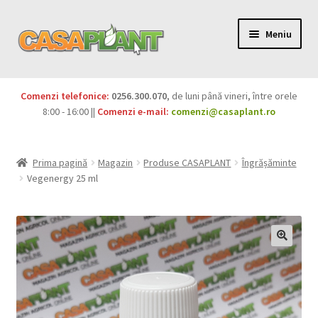
Meniu
PACHETE
Comenzi telefonice:
0256.300.070
, de luni până vineri, între orele
Extinde
8:00 - 16:00 ||
Comenzi e-mail:
comenzi@casaplant.ro
Pesticide
meniul
copil
Îngrășăminte
Prima pagină
Magazin
Produse CASAPLANT
Îngrășăminte
Vegenergy 25 ml
Extinde
Semințe
meniul
copil
Produse BIO
Igienă publică
Extinde
Casa și grădina
meniul