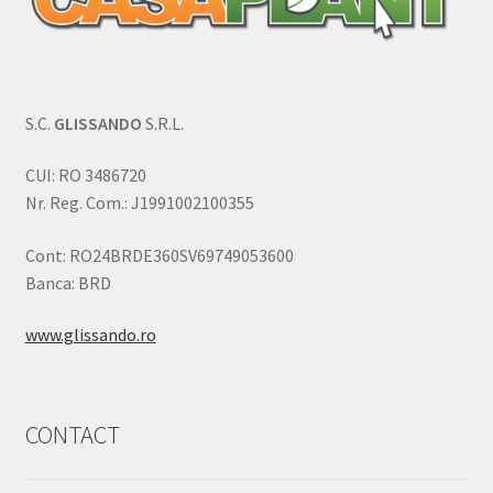
S.C.
GLISSANDO
S.R.L.
CUI: RO 3486720
Nr. Reg. Com.: J1991002100355
Cont: RO24BRDE360SV69749053600
Banca: BRD
www.glissando.ro
CONTACT