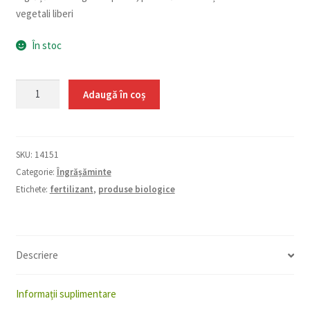
vegetali liberi
În stoc
Cantitate
Adaugă în coș
Vegenergy
25
ml
SKU:
14151
Categorie:
Îngrășăminte
Etichete:
fertilizant
,
produse biologice
Descriere
Informații suplimentare