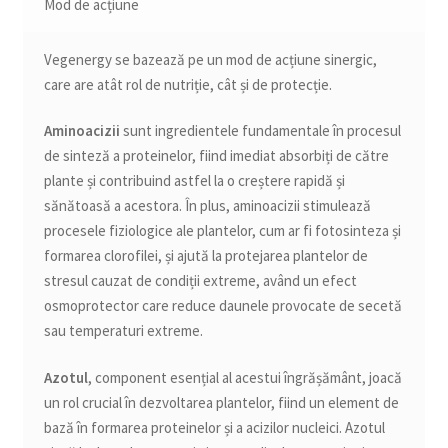
Mod de acțiune
Vegenergy se bazează pe un mod de acțiune sinergic,
care are atât rol de nutriție, cât și de protecție.
Aminoacizii
sunt ingredientele fundamentale în procesul
de sinteză a proteinelor, fiind imediat absorbiți de către
plante și contribuind astfel la o creștere rapidă și
sănătoasă a acestora. În plus, aminoacizii stimulează
procesele fiziologice ale plantelor, cum ar fi fotosinteza și
formarea clorofilei, și ajută la protejarea plantelor de
stresul cauzat de condiții extreme, având un efect
osmoprotector care reduce daunele provocate de secetă
sau temperaturi extreme.
Azotul
, component esențial al acestui îngrășământ, joacă
un rol crucial în dezvoltarea plantelor, fiind un element de
bază în formarea proteinelor și a acizilor nucleici. Azotul