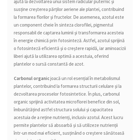
ajută la dezvoltarea unui sistem radicular puternic și
susține creșterea părților aeriene ale plantei, contribuind
la formarea florilor și fructelor. De asemenea, azotul este
un component cheie în sinteza clorofilei, pigmentul
responsabil de captarea luminii și transformarea acesteia
în energie chimică prin fotosinteză. Astfel, azotul sprijină
o fotosinteză eficientă și o creștere rapidă, iar aminoacizii
liberi ajută la utilizarea optimă a acestuia, oferind
plantelor o sursă constantă de azot.
Carbonul organic
joacă un rol esențial în metabolismul
plantelor, contribuind la formarea structurii celulare și la
dezvoltarea proceselor fotosintetice. În plus, carbonul
organic sprijină activitatea microflorei benefice din sol,
îmbunătățind astfel structura solului și capacitatea
acestuia de a reține nutrienți, inclusiv azotul. Acest lucru
permite plantelor să absoarbă și să utilizeze nutrienții
într-un mod mai eficient, susținând o creștere sănătoasă