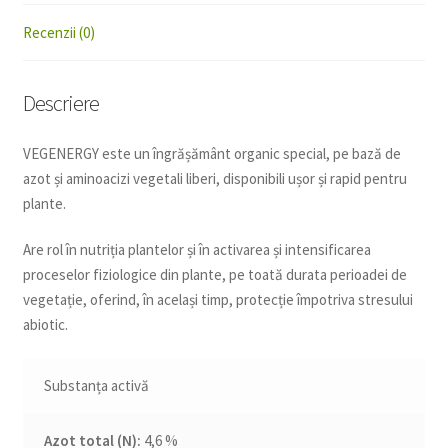
Recenzii (0)
Descriere
VEGENERGY este un îngrășământ organic special, pe bază de
azot și aminoacizi vegetali liberi, disponibili ușor și rapid pentru
plante.
Are rol în nutriția plantelor și în activarea și intensificarea
proceselor fiziologice din plante, pe toată durata perioadei de
vegetație, oferind, în același timp, protecție împotriva stresului
abiotic.
Substanța activă
Azot total (N):
4,6 %