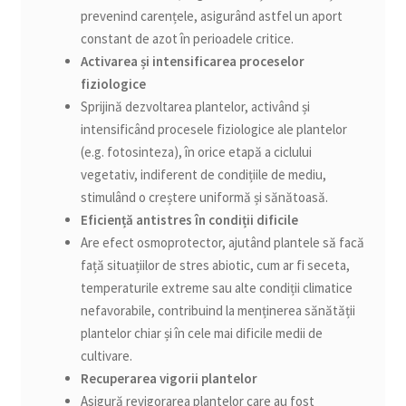
prevenind carențele, asigurând astfel un aport
constant de azot în perioadele critice.
Activarea și intensificarea proceselor
fiziologice
Sprijină dezvoltarea plantelor, activând și
intensificând procesele fiziologice ale plantelor
(e.g. fotosinteza), în orice etapă a ciclului
vegetativ, indiferent de condițiile de mediu,
stimulând o creștere uniformă și sănătoasă.
Eficiență antistres în condiții dificile
Are efect osmoprotector, ajutând plantele să facă
față situațiilor de stres abiotic, cum ar fi seceta,
temperaturile extreme sau alte condiții climatice
nefavorabile, contribuind la menținerea sănătății
plantelor chiar și în cele mai dificile medii de
cultivare.
Recuperarea vigorii plantelor
Asigură revigorarea plantelor care au fost