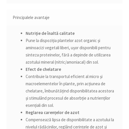
Principalele avantaje
Nutriție de înaltă calitate
Pune la dispoziția plantelor azot organic și
aminoacizi vegetali liberi, ușor disponibili pentru
sinteza proteinelor, fără a depinde de utilizarea
azotului mineral (nitric/amoniacal) din sol.
Efect de chelatare
Contribuie la transportul eficient al micro și
macroelementelor în plante, prin acțiunea de
chelatare, îmbunătățind disponibilitatea acestora
și stimulând procesul de absorbție a nutrienților
esențiali din sol.
Reglarea carențelor de azot
Compensează lipsa de disponibilitate a azotului la
nivelul rădăcinilor, reglând cerințele de azot și