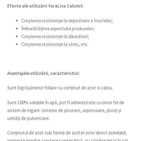
Efecte ale utilizării YaraLiva
Calcinit:
Creșterea rezistenței la depozitare a fructelor;
Îmbunătățirea aspectului produselor;
Creșterea rezistenței la dăunători;
Creșterea rezistenței la stres, etc.
Avantajele utilizării, caracteristici:
Sunt îngrășăminte foliare cu conținut de azot si calciu.
Sunt 100% solubile în apă, pot fi administrate cu orice fel de
sistem de irigare: sisteme de picurare, aspersoare, pivoți și
unități de pulverizare.
Conținutul de azot sub formă de azotat este direct asimilabil,
pornește imediat creșterea vegetativă, nu rămâne legat în sol.