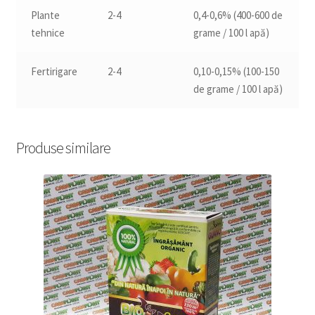
Plante
2-4
0,4-0,6% (400-600 de
tehnice
grame / 100 l apă)
Fertirigare
2-4
0,10-0,15% (100-150
de grame / 100 l apă)
Produse similare