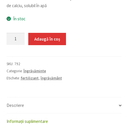
de calciu, solubil în apă
În stoc
Cantitate
Adaugă în coș
Calcinit
-
YaraLiva
SKU:
792
2
Categorie:
Îngrășăminte
kg
Etichete:
fertilizant
,
îngrășământ
Descriere
Informații suplimentare