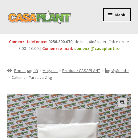
Meniu
PACHETE
Comenzi telefonice:
0256.300.070
, de luni până vineri, între orele
Extinde
8:00 - 16:00 ||
Comenzi e-mail:
comenzi@casaplant.ro
Pesticide
meniul
copil
Îngrășăminte
Prima pagină
Magazin
Produse CASAPLANT
Îngrășăminte
Calcinit – YaraLiva 2 kg
Extinde
Semințe
meniul
copil
Produse BIO
Igienă publică
Extinde
Casa și grădina
meniul