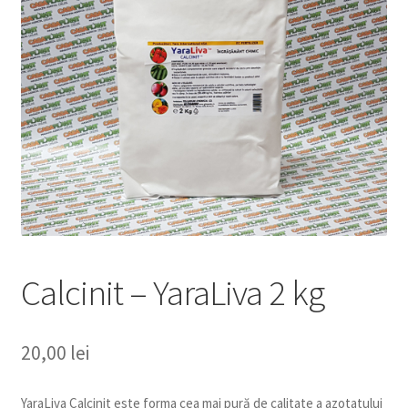
copil
Extinde
Sere și solarii
meniul
copil
Calcinit – YaraLiva 2 kg
20,00
lei
YaraLiva Calcinit este forma cea mai pură de calitate a azotatului