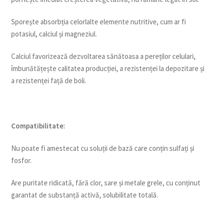
Sporește absorbția celorlalte elemente nutritive, cum ar fi
potasiul, calciul și magneziul.
Calciul favorizează dezvoltarea sănătoasa a pereților celulari,
îmbunătățește calitatea producției, a rezistenței la depozitare și
a rezistenței față de boli.
Compatibilitate:
Nu poate fi amestecat cu soluții de bază care conțin sulfați și
fosfor.
Are puritate ridicată, fără clor, sare și metale grele, cu conținut
garantat de substanță activă, solubilitate totală.