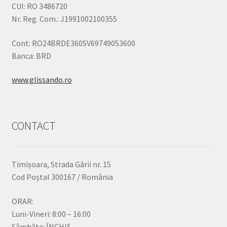
CUI: RO 3486720
Nr. Reg. Com.: J1991002100355
Cont: RO24BRDE360SV69749053600
Banca: BRD
www.glissando.ro
CONTACT
Timișoara, Strada Gării nr. 15
Cod Poștal 300167 / România
ORAR:
Luni-Vineri: 8:00 – 16:00
Sâmbăta: ÎNCHIS