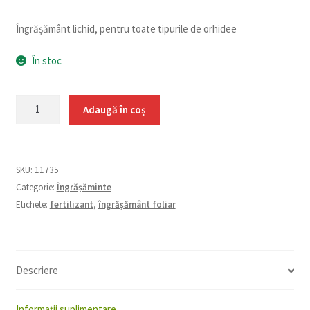
Îngrășământ lichid, pentru toate tipurile de orhidee
În stoc
Cantitate
Adaugă în coș
Îngrășământ
pentru
orhidee
SKU:
11735
Plantella
Categorie:
Îngrășăminte
250
Etichete:
fertilizant
,
îngrășământ foliar
ml
Descriere
Informații suplimentare