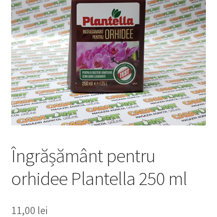
copil
Extinde
Sere și solarii
meniul
copil
Îngrășământ pentru
orhidee Plantella 250 ml
11,00
lei