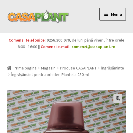
Meniu
PACHETE
Comenzi telefonice:
0256.300.070
, de luni până vineri, între orele
Extinde
8:00 - 16:00 ||
Comenzi e-mail:
comenzi@casaplant.ro
Pesticide
meniul
copil
Îngrășăminte
Prima pagină
Magazin
Produse CASAPLANT
Îngrășăminte
Îngrășământ pentru orhidee Plantella 250 ml
Extinde
Semințe
meniul
copil
Produse BIO
Igienă publică
Extinde
Casa și grădina
meniul