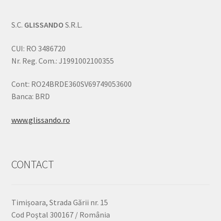
S.C.
GLISSANDO
S.R.L.
CUI: RO 3486720
Nr. Reg. Com.: J1991002100355
Cont: RO24BRDE360SV69749053600
Banca: BRD
www.glissando.ro
CONTACT
Timișoara, Strada Gării nr. 15
Cod Poștal 300167 / România