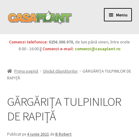
Meniu
PACHETE
Comenzi telefonice:
0256.300.070
, de luni până vineri, între orele
Extinde
8:00 - 16:00 ||
Comenzi e-mail:
comenzi@casaplant.ro
Pesticide
meniul
copil
Îngrășăminte
Prima pagină
Ghidul dăunătorilor
GĂRGĂRIŢA TULPINILOR DE
RAPIŢĂ
Extinde
Semințe
meniul
GĂRGĂRIŢA TULPINILOR
copil
Produse BIO
DE RAPIŢĂ
Igienă publică
Extinde
Casa și grădina
Publicat pe
4 iunie 2021
de
B Robert
meniul