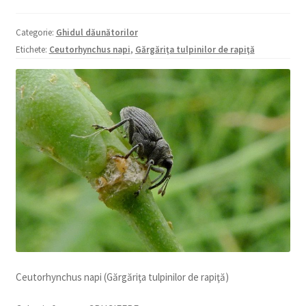
copil
Extinde
Sere și solarii
Categorie:
Ghidul dăunătorilor
meniul
Etichete:
Ceutorhynchus napi
,
Gărgăriţa tulpinilor de rapiţă
copil
Ceutorhynchus napi (Gărgăriţa tulpinilor de rapiţă)