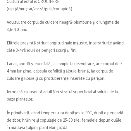
Culturi afectate: CRUCIFERE
(rapiţă/muştar/varză/gulii/conopidă)
Adultul are corpul de culoare neagră-plumburie şi o lungime de
3,6-4,0 mm.
Elitrele prezintă striuri longitudinale înguste, interstriurile având
câte 3-4 rânduri de perişori scurţi şi fini.
Larva, apodă şi eucefală, la completa dezvoltare, are corpul de 3-
4 mm lungime, capsula cefalică gălbuie-brună, iar corpul de
culoare gălbuie şi cu protuberanţe inserate cu perişori.
Iernează ca insectă adultă în stratul superficial al solului de la
baza plantelor.
În primăvară, când temperatura depăşeste 9°C, după o perioadă
de zbor, hrănire şi copulaţie de 25-30 zile, femelele depun ouăle
în măduva tulpinii plantelor gazdă.