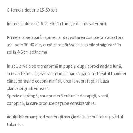
O femelă depune 15-60 ouă.
Incubaţia durează 6-20 zile, în funcţie de mersul vremii.
Primele larve apar în aprilie, iar dezvoltarea completă a acestora
are loc în 30-40 zile, după care părăsesc tulpinile şi migrează în
sol la 4-6 cm adâncime.
În sol, larvele se transformă în pupe şi după aproximativ o lună,
în insecte adulte, dar rămân în diapauză până la sfârşitul toamnei
când, părăsind coconii nimfali, urcă la suprafaţă, la baza
plantelor şi hibernează.
Specie oligofagă, care preferă culturile de rapiţă, varză,
conopidă, la care produce pagube considerabile.
Adulţii hibernanţi rod perforaţii marginale în limbul foliar şi vârful
tulpinilor.