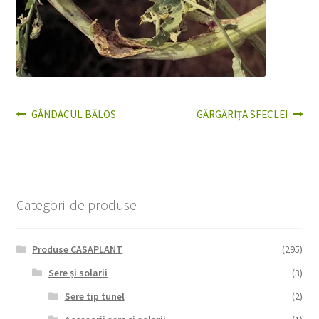
Articolul
Articolul
GÂNDACUL BĂLOS
GĂRGĂRIŢA SFECLEI
Navigare
anterior:
următor:
în
articole
Categorii de produse
Produse CASAPLANT
(295)
Sere și solarii
(3)
Sere tip tunel
(2)