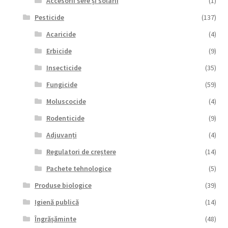
Accesorii sere și solarii
(1)
Pesticide
(137)
Acaricide
(4)
Erbicide
(9)
Insecticide
(35)
Fungicide
(59)
Moluscocide
(4)
Rodenticide
(9)
Adjuvanți
(4)
Regulatori de creștere
(14)
Pachete tehnologice
(5)
Produse biologice
(39)
Igienă publică
(14)
Îngrășăminte
(48)