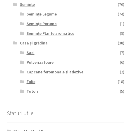
Semințe
(76)
Semințe Legume
(74)
Semințe Porumb
(1)
Semințe Plante aromatice
(9)
Casa și grădina
(38)
Saci
(7)
Pulverizatoare
(6)
Capcane feromonale și adezive
(2)
Folie
(18)
Tutori
(5)
Sfaturi utile