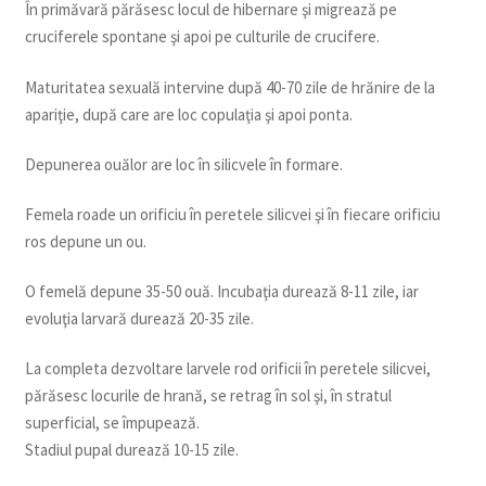
În primăvară părăsesc locul de hibernare şi migrează pe
cruciferele spontane şi apoi pe culturile de crucifere.
Maturitatea sexuală intervine după 40-70 zile de hrănire de la
apariţie, după care are loc copulaţia şi apoi ponta.
Depunerea ouălor are loc în silicvele în formare.
Femela roade un orificiu în peretele silicvei şi în fiecare orificiu
ros depune un ou.
O femelă depune 35-50 ouă. Incubaţia durează 8-11 zile, iar
evoluţia larvară durează 20-35 zile.
La completa dezvoltare larvele rod orificii în peretele silicvei,
părăsesc locurile de hrană, se retrag în sol şi, în stratul
superficial, se împupează.
Stadiul pupal durează 10-15 zile.