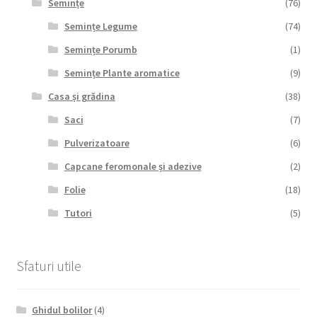
Semințe
(76)
Semințe Legume
(74)
Semințe Porumb
(1)
Semințe Plante aromatice
(9)
Casa și grădina
(38)
Saci
(7)
Pulverizatoare
(6)
Capcane feromonale și adezive
(2)
Folie
(18)
Tutori
(5)
Sfaturi utile
Ghidul bolilor
(4)