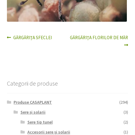
Articolul
Articolul
GĂRGĂRIŢA SFECLEI
GĂRGĂRIŢA FLORILOR DE MĂR
Navigare
anterior:
următor:
în
articole
Categorii de produse
Produse CASAPLANT
(294)
Sere și solarii
(3)
Sere tip tunel
(2)
Accesorii sere și solarii
(1)