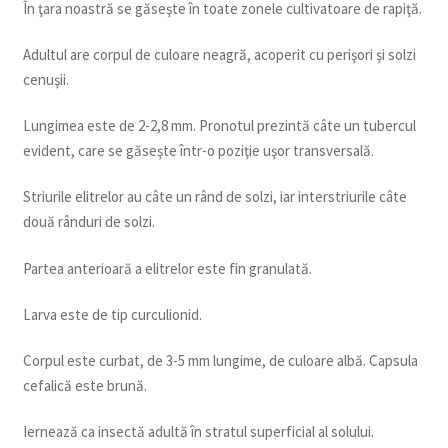
În ţara noastră se găseşte în toate zonele cultivatoare de rapiţă.
Adultul are corpul de culoare neagră, acoperit cu perişori şi solzi
cenuşii.
Lungimea este de 2-2,8 mm. Pronotul prezintă câte un tubercul
evident, care se găseşte într-o poziţie uşor transversală.
Striurile elitrelor au câte un rând de solzi, iar interstriurile câte
două rânduri de solzi.
Partea anterioară a elitrelor este fin granulată.
Larva este de tip curculionid.
Corpul este curbat, de 3-5 mm lungime, de culoare albă. Capsula
cefalică este brună.
Iernează ca insectă adultă în stratul superficial al solului.