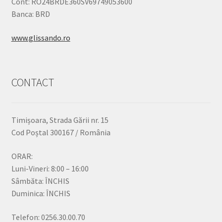
Cont: RO24BRDE360SV69749053600
Banca: BRD
www.glissando.ro
CONTACT
Timișoara, Strada Gării nr. 15
Cod Poștal 300167 / România
ORAR:
Luni-Vineri: 8:00 – 16:00
Sâmbăta: ÎNCHIS
Duminica: ÎNCHIS
Telefon: 0256.30.00.70