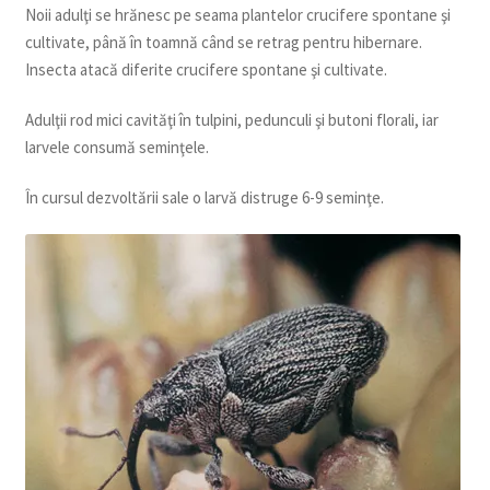
Noii adulţi se hrănesc pe seama plantelor crucifere spontane şi
cultivate, până în toamnă când se retrag pentru hibernare.
Insecta atacă diferite crucifere spontane şi cultivate.
Adulţii rod mici cavităţi în tulpini, pedunculi şi butoni florali, iar
larvele consumă seminţele.
În cursul dezvoltării sale o larvă distruge 6-9 seminţe.