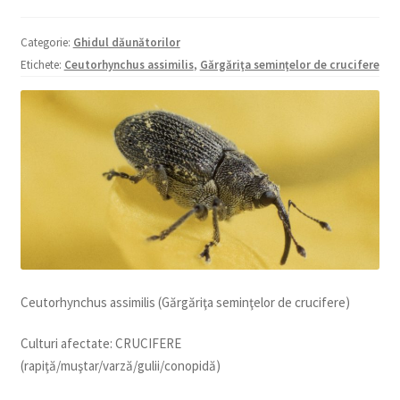
copil
Extinde
Sere și solarii
Categorie:
Ghidul dăunătorilor
meniul
Etichete:
Ceutorhynchus assimilis
,
Gărgăriţa seminţelor de crucifere
copil
Ceutorhynchus assimilis (Gărgăriţa seminţelor de crucifere)
Culturi afectate: CRUCIFERE
(rapiţă/muştar/varză/gulii/conopidă)