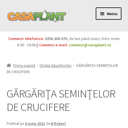
Meniu
PACHETE
Comenzi telefonice:
0256.300.070
, de luni până vineri, între orele
Extinde
8:00 - 16:00 ||
Comenzi e-mail:
comenzi@casaplant.ro
Pesticide
meniul
copil
Îngrășăminte
Prima pagină
Ghidul dăunătorilor
GĂRGĂRIŢA SEMINŢELOR
DE CRUCIFERE
Extinde
Semințe
meniul
GĂRGĂRIŢA SEMINŢELOR
copil
Produse BIO
DE CRUCIFERE
Igienă publică
Extinde
Casa și grădina
Publicat pe
4 iunie 2021
de
B Robert
meniul