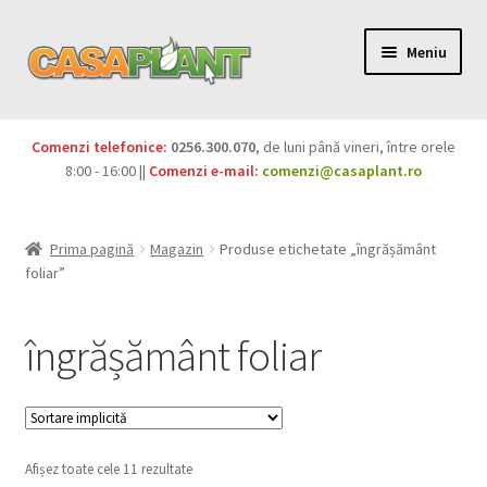
Meniu
PACHETE
Comenzi telefonice:
0256.300.070
, de luni până vineri, între orele
Extinde
8:00 - 16:00 ||
Comenzi e-mail:
comenzi@casaplant.ro
Pesticide
meniul
copil
Îngrășăminte
Prima pagină
Magazin
Produse etichetate „îngrășământ
foliar”
Extinde
Semințe
meniul
îngrășământ foliar
copil
Produse BIO
Igienă publică
Extinde
Casa și grădina
Afișez toate cele 11 rezultate
meniul