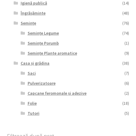
Igienă publică
(14)
Îngrășăminte
(48)
Semințe
(76)
Semințe Legume
(74)
Semințe Porumb
(1)
Semințe Plante aromatice
(9)
Casa și grădina
(38)
Saci
(7)
Pulverizatoare
(6)
Capcane feromonale și adezive
(2)
Folie
(18)
Tutori
(5)
Filtrează după preț