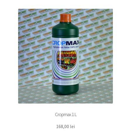
copil
Extinde
Sere și solarii
meniul
copil
Cropmax 1 L
168,00
lei