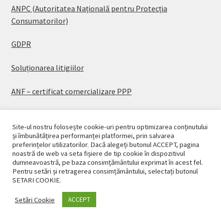
ANPC (Autoritatea Națională pentru Protecția
Consumatorilor)
GDPR
Soluționarea litigiilor
ANF – certificat comercializare PPP
Site-ul nostru folosește cookie-uri pentru optimizarea conținutului
și îmbunătățirea performanței platformei, prin salvarea
preferințelor utilizatorilor. Dacă alegeți butonul ACCEPT, pagina
© CASAPLANT 2026
noastră de web va seta fișiere de tip cookie în dispozitivul
dumneavoastră, pe baza consimțământului exprimat în acest fel.
Politică de confidențialitate
Pentru setări și retragerea consimțământului, selectați butonul
SETARI COOKIE.
Setări Cookie
ACCEPT
0
Caută
Caută