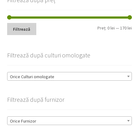
Pre
Pre
Preț:
0 lei
—
170 lei
Filtrează
min
max
Filtrează după culturi omologate
Orice Culturi omologate
Filtrează după furnizor
Orice Furnizor