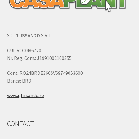
S.C.
GLISSANDO
S.R.L.
CUI: RO 3486720
Nr. Reg. Com.: J1991002100355
Cont: RO24BRDE360SV69749053600
Banca: BRD
www.glissando.ro
CONTACT