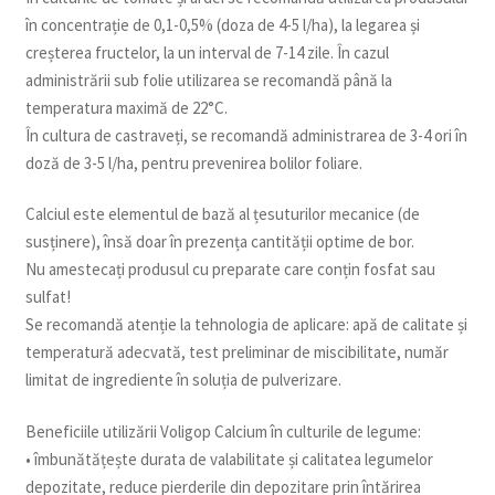
în concentrație de 0,1-0,5% (doza de 4-5 l/ha), la legarea și
creșterea fructelor, la un interval de 7-14 zile. În cazul
administrării sub folie utilizarea se recomandă până la
temperatura maximă de 22°C.
În cultura de castraveți, se recomandă administrarea de 3-4 ori în
doză de 3-5 l/ha, pentru prevenirea bolilor foliare.
Calciul este elementul de bază al țesuturilor mecanice (de
susținere), însă doar în prezența cantității optime de bor.
Nu amestecați produsul cu preparate care conțin fosfat sau
sulfat!
Se recomandă atenție la tehnologia de aplicare: apă de calitate și
temperatură adecvată, test preliminar de miscibilitate, număr
limitat de ingrediente în soluția de pulverizare.
Beneficiile utilizării Voligop Calcium în culturile de legume:
• îmbunătățește durata de valabilitate și calitatea legumelor
depozitate, reduce pierderile din depozitare prin întărirea