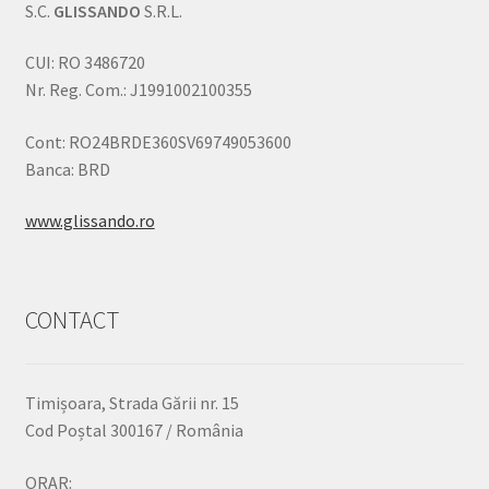
S.C.
GLISSANDO
S.R.L.
CUI: RO 3486720
Nr. Reg. Com.: J1991002100355
Cont: RO24BRDE360SV69749053600
Banca: BRD
www.glissando.ro
CONTACT
Timișoara, Strada Gării nr. 15
Cod Poștal 300167 / România
ORAR: