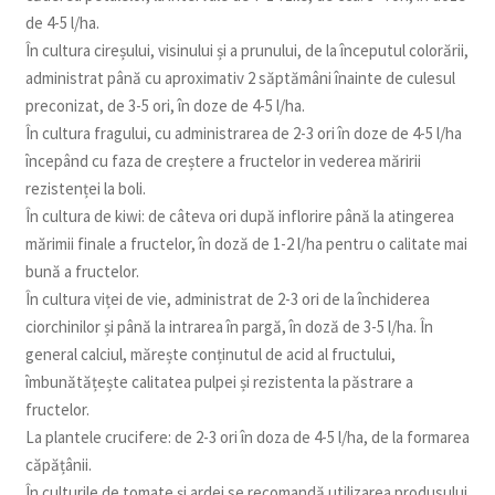
de 4-5 l/ha.
În cultura cireșului, visinului și a prunului, de la începutul colorării,
administrat până cu aproximativ 2 săptămâni înainte de culesul
preconizat, de 3-5 ori, în doze de 4-5 l/ha.
În cultura fragului, cu administrarea de 2-3 ori în doze de 4-5 l/ha
începând cu faza de creștere a fructelor in vederea măririi
rezistenței la boli.
În cultura de kiwi: de câteva ori după inflorire până la atingerea
mărimii finale a fructelor, în doză de 1-2 l/ha pentru o calitate mai
bună a fructelor.
În cultura viței de vie, administrat de 2-3 ori de la închiderea
ciorchinilor și până la intrarea în pargă, în doză de 3-5 l/ha. În
general calciul, mărește conținutul de acid al fructului,
îmbunătățește calitatea pulpei și rezistenta la păstrare a
fructelor.
La plantele crucifere: de 2-3 ori în doza de 4-5 l/ha, de la formarea
căpățânii.
În culturile de tomate și ardei se recomandă utilizarea produsului