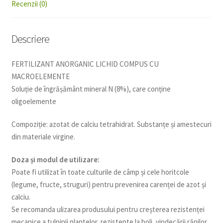
Recenzii (0)
Descriere
FERTILIZANT ANORGANIC LICHID COMPUS CU
MACROELEMENTE
Soluție de îngrășământ mineral N (8%), care conține
oligoelemente
Compoziție: azotat de calciu tetrahidrat. Substanțe și amestecuri
din materiale virgine.
Doza și modul de utilizare:
Poate fi utilizat în toate culturile de câmp și cele horitcole
(legume, fructe, struguri) pentru prevenirea carenței de azot și
calciu.
Se recomanda ulizarea produsului pentru creșterea rezistenței
mecanice a tulpinii plantelor, rezistente la boli, vindecării rănilor,