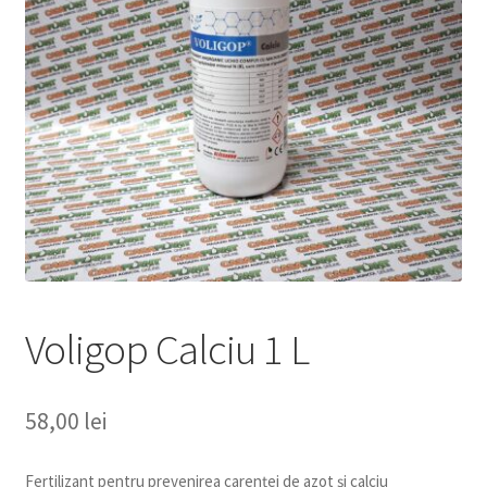
copil
Extinde
Sere și solarii
meniul
copil
Voligop Calciu 1 L
58,00
lei
Fertilizant pentru prevenirea carenței de azot și calciu