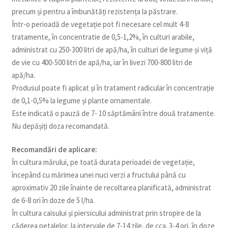
precum și pentru a îmbunătăți rezistența la păstrare.
Într-o perioadă de vegetație pot fi necesare cel mult 4-8
tratamente, în concentratie de 0,5-1,2%, în culturi arabile,
administrat cu 250-300 litri de apă/ha, în culturi de legume și viță
de vie cu 400-500 litri de apă/ha, iar în livezi 700-800 litri de
apă/ha.
Produsul poate fi aplicat și în tratament radicular în concentrație
de 0,1-0,5% la legume și plante ornamentale.
Este indicată o pauză de 7- 10 săptămâni între două tratamente.
Nu depășiți doza recomandată.
Recomandări de aplicare:
În cultura mărului, pe toată durata perioadei de vegetație,
începând cu mărimea unei nuci verzi a fructului până cu
aproximativ 20 zile înainte de recoltarea planificată, administrat
de 6-8 ori în doze de 5 l/ha.
În cultura caisului și piersicului administrat prin stropire de la
căderea petalelor, la intervale de 7-14 zile, de cca. 3-4 ori, în doze