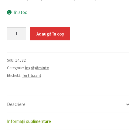
În stoc
Cantitate
Adaugă în coș
Voligop
Calciu
1
SKU:
14582
L
Categorie:
Îngrășăminte
Etichetă:
fertilizant
Descriere
Informații suplimentare