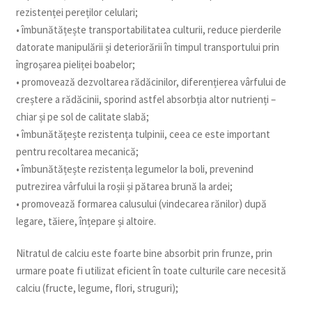
rezistenței pereților celulari;
• îmbunătățește transportabilitatea culturii, reduce pierderile
datorate manipulării și deteriorării în timpul transportului prin
îngroșarea pieliței boabelor;
• promovează dezvoltarea rădăcinilor, diferențierea vârfului de
creștere a rădăcinii, sporind astfel absorbția altor nutrienți –
chiar și pe sol de calitate slabă;
• îmbunătățește rezistența tulpinii, ceea ce este important
pentru recoltarea mecanică;
• îmbunătățește rezistența legumelor la boli, prevenind
putrezirea vârfului la roșii și pătarea brună la ardei;
• promovează formarea calusului (vindecarea rănilor) după
legare, tăiere, înțepare și altoire.
Nitratul de calciu este foarte bine absorbit prin frunze, prin
urmare poate fi utilizat eficient în toate culturile care necesită
calciu (fructe, legume, flori, struguri);