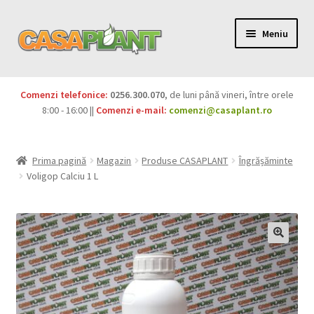
Meniu
PACHETE
Comenzi telefonice:
0256.300.070
, de luni până vineri, între orele
Extinde
8:00 - 16:00 ||
Comenzi e-mail:
comenzi@casaplant.ro
Pesticide
meniul
copil
Îngrășăminte
Prima pagină
Magazin
Produse CASAPLANT
Îngrășăminte
Voligop Calciu 1 L
Extinde
Semințe
meniul
copil
Produse BIO
Igienă publică
Extinde
Casa și grădina
meniul