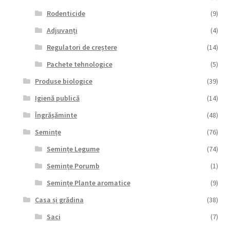
Rodenticide
(9)
Adjuvanți
(4)
Regulatori de creștere
(14)
Pachete tehnologice
(5)
Produse biologice
(39)
Igienă publică
(14)
Îngrășăminte
(48)
Semințe
(76)
Semințe Legume
(74)
Semințe Porumb
(1)
Semințe Plante aromatice
(9)
Casa și grădina
(38)
Saci
(7)