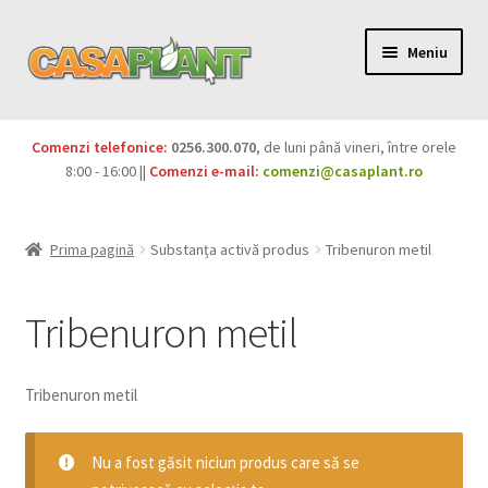
Meniu
PACHETE
Comenzi telefonice:
0256.300.070
, de luni până vineri, între orele
Extinde
8:00 - 16:00 ||
Comenzi e-mail:
comenzi@casaplant.ro
Pesticide
meniul
copil
Îngrășăminte
Prima pagină
Substanța activă produs
Tribenuron metil
Extinde
Semințe
meniul
Tribenuron metil
copil
Produse BIO
Tribenuron metil
Igienă publică
Extinde
Nu a fost găsit niciun produs care să se
Casa și grădina
meniul