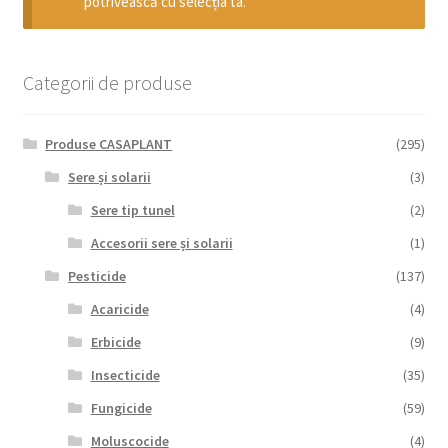
potrivească cu selecția ta.
copil
Extinde
Sere și solarii
meniul
copil
Categorii de produse
Produse CASAPLANT
(295)
Sere și solarii
(3)
Sere tip tunel
(2)
Accesorii sere și solarii
(1)
Pesticide
(137)
Acaricide
(4)
Erbicide
(9)
Insecticide
(35)
Fungicide
(59)
Moluscocide
(4)