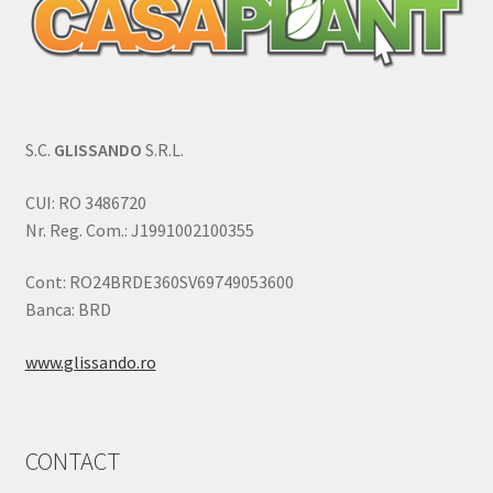
S.C.
GLISSANDO
S.R.L.
CUI: RO 3486720
Nr. Reg. Com.: J1991002100355
Cont: RO24BRDE360SV69749053600
Banca: BRD
www.glissando.ro
CONTACT