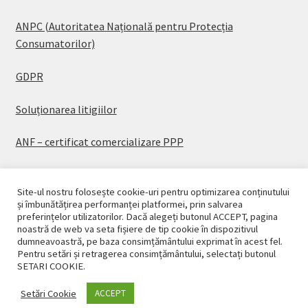
ANPC (Autoritatea Națională pentru Protecția
Consumatorilor)
GDPR
Soluționarea litigiilor
ANF – certificat comercializare PPP
Site-ul nostru folosește cookie-uri pentru optimizarea conținutului
și îmbunătățirea performanței platformei, prin salvarea
preferințelor utilizatorilor. Dacă alegeți butonul ACCEPT, pagina
© CASAPLANT 2026
noastră de web va seta fișiere de tip cookie în dispozitivul
dumneavoastră, pe baza consimțământului exprimat în acest fel.
Politică de confidențialitate
Pentru setări și retragerea consimțământului, selectați butonul
SETARI COOKIE.
Setări Cookie
ACCEPT
0