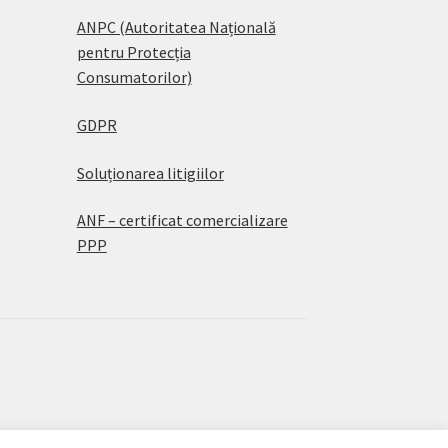
ANPC (Autoritatea Națională
pentru Protecția
Consumatorilor)
GDPR
Soluționarea litigiilor
ANF – certificat comercializare
PPP