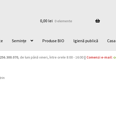
0,00
lei
0 elemente
te
Semințe
Produse BIO
Igienă publică
Casa 
256.300.070
, de luni până vineri, între orele 8:00 - 16:00 ||
Comenzi e-mail:
c
trin