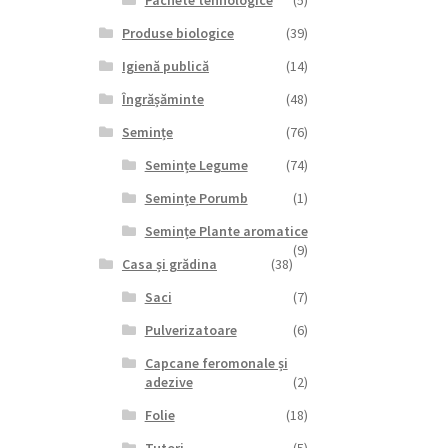
Pachete tehnologice
(5)
Produse biologice
(39)
Igienă publică
(14)
Îngrășăminte
(48)
Semințe
(76)
Semințe Legume
(74)
Semințe Porumb
(1)
Semințe Plante aromatice
(9)
Casa și grădina
(38)
Saci
(7)
Pulverizatoare
(6)
Capcane feromonale și
adezive
(2)
Folie
(18)