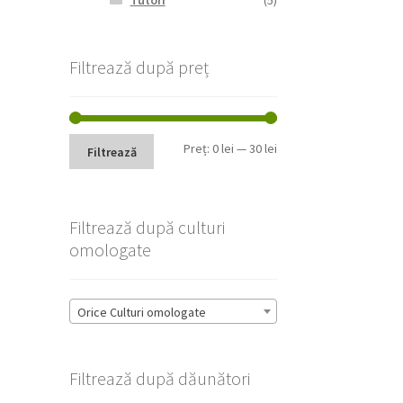
Tutori
(5)
Filtrează după preț
Preț
Preț
Preț:
0 lei
—
30 lei
Filtrează
minim
maxim
Filtrează după culturi
omologate
Orice Culturi omologate
Filtrează după dăunători