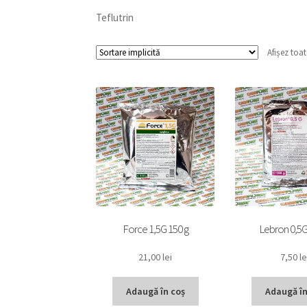
Teflutrin
Afișez toat
Force 1,5G 150 g
Lebron 0,5G
21,00
lei
7,50
le
Adaugă în coș
Adaugă în