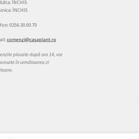
băta: ÎNCHIS
nica: ÎNCHIS
fon: 0256.30.00.70
il:
comenzi@casaplant.ro
nzile plasate după ora 14, vor
rocesate în următoarea zi
ătoare.