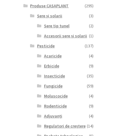
Produse CASAPLANT
(295)
Sere și solarii
(3)
Sere tip tunel
(2)
Accesorii sere și solarii
(1)
Pesticide
(137)
Acaricide
(4)
Erbicide
(9)
Insecticide
(35)
Fungicide
(59)
Moluscocide
(4)
Rodenticide
(9)
Adjuvanți
(4)
Regulatori de creștere
(14)