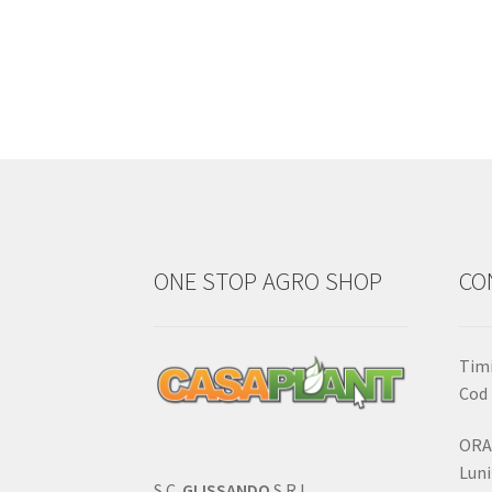
ONE STOP AGRO SHOP
CO
Timi
Cod 
ORA
Luni
S.C.
GLISSANDO
S.R.L.