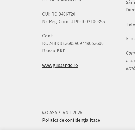
Sâm
Dumi
CUI: RO 3486720
Nr. Reg. Com.: J1991002100355
Tele
Cont:
E-ma
RO24BRDE360SV69749053600
Banca: BRD
Come
fi p
www.glissando.ro
lucr
© CASAPLANT 2026
Politică de confidențialitate