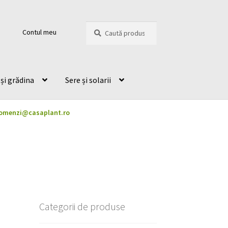
Caută
Caută
Contul meu
după:
și grădina
Sere și solarii
omenzi@casaplant.ro
Categorii de produse