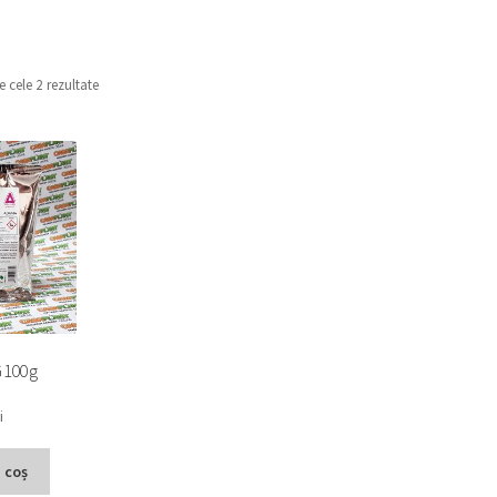
e cele 2 rezultate
 100 g
i
 coș