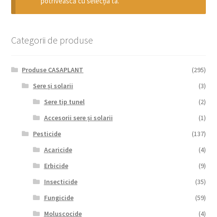
potrivească cu selecția ta.
copil
Extinde
Sere și solarii
meniul
copil
Categorii de produse
Produse CASAPLANT
(295)
Sere și solarii
(3)
Sere tip tunel
(2)
Accesorii sere și solarii
(1)
Pesticide
(137)
Acaricide
(4)
Erbicide
(9)
Insecticide
(35)
Fungicide
(59)
Moluscocide
(4)