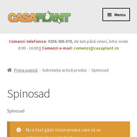
Meniu
PACHETE
Comenzi telefonice:
0256.300.070
, de luni până vineri, între orele
Extinde
8:00 - 16:00 ||
Comenzi e-mail:
comenzi@casaplant.ro
Pesticide
meniul
copil
Îngrășăminte
Prima pagină
Substanța activă produs
Spinosad
Extinde
Semințe
meniul
Spinosad
copil
Produse BIO
Spinosad
Igienă publică
Extinde
Nu a fost găsit niciun produs care să se
Casa și grădina
meniul