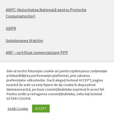
ANPC (Autoritatea Națională pentru Protecția
Consumatorilor)
GDPR
Soluționarea litigiilor
ANF – certificat comercializare PPP
Site-ul nostru folosește cookie-uri pentru optimizarea conținutului
și îmbunătățirea performanței platformei, prin salvarea
preferințelor utilizatorilor. Dacă alegeți butonul ACCEPT, pagina
© CASAPLANT 2026
noastră de web va seta fișiere de tip cookie în dispozitivul
dumneavoastră, pe baza consimțământului exprimat în acest fel.
Politică de confidențialitate
Pentru setări și retragerea consimțământului, selectați butonul
SETARI COOKIE.
Setări Cookie
ACCEPT
0