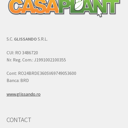
S.C.
GLISSANDO
S.R.L.
CUI: RO 3486720
Nr. Reg. Com.: J1991002100355
Cont: RO24BRDE360SV69749053600
Banca: BRD
www.glissando.ro
CONTACT