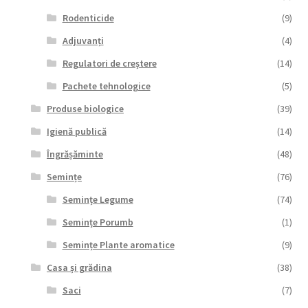
Rodenticide
(9)
Adjuvanți
(4)
Regulatori de creștere
(14)
Pachete tehnologice
(5)
Produse biologice
(39)
Igienă publică
(14)
Îngrășăminte
(48)
Semințe
(76)
Semințe Legume
(74)
Semințe Porumb
(1)
Semințe Plante aromatice
(9)
Casa și grădina
(38)
Saci
(7)