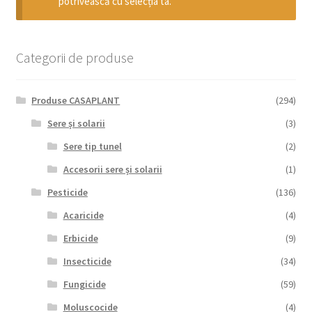
potrivească cu selecția ta.
copil
Extinde
Sere și solarii
meniul
copil
Categorii de produse
Produse CASAPLANT
(294)
Sere și solarii
(3)
Sere tip tunel
(2)
Accesorii sere și solarii
(1)
Pesticide
(136)
Acaricide
(4)
Erbicide
(9)
Insecticide
(34)
Fungicide
(59)
Moluscocide
(4)