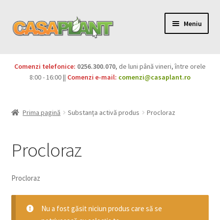
Meniu
PACHETE
Comenzi telefonice:
0256.300.070
, de luni până vineri, între orele
Extinde
8:00 - 16:00 ||
Comenzi e-mail:
comenzi@casaplant.ro
Pesticide
meniul
copil
Îngrășăminte
Prima pagină
Substanța activă produs
Procloraz
Extinde
Semințe
meniul
Procloraz
copil
Produse BIO
Procloraz
Igienă publică
Extinde
Nu a fost găsit niciun produs care să se
Casa și grădina
meniul