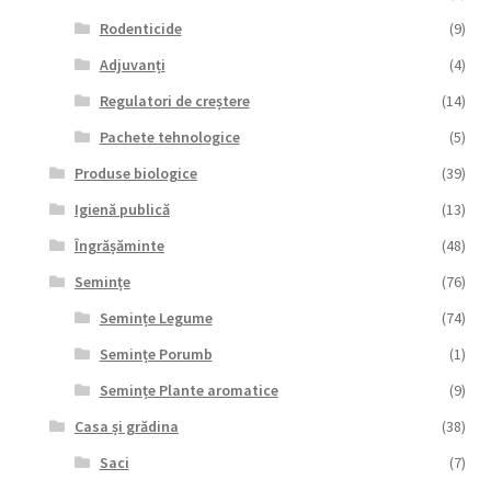
Rodenticide
(9)
Adjuvanți
(4)
Regulatori de creștere
(14)
Pachete tehnologice
(5)
Produse biologice
(39)
Igienă publică
(13)
Îngrășăminte
(48)
Semințe
(76)
Semințe Legume
(74)
Semințe Porumb
(1)
Semințe Plante aromatice
(9)
Casa și grădina
(38)
Saci
(7)