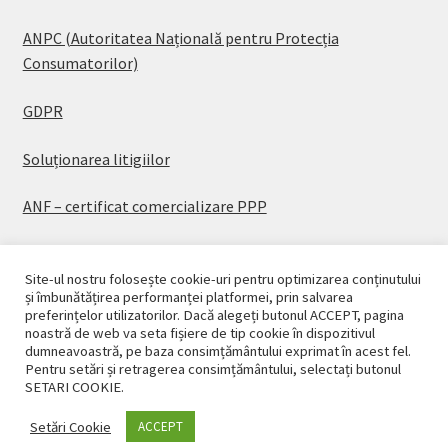
ANPC (Autoritatea Națională pentru Protecția
Consumatorilor)
GDPR
Soluționarea litigiilor
ANF – certificat comercializare PPP
Site-ul nostru folosește cookie-uri pentru optimizarea conținutului
și îmbunătățirea performanței platformei, prin salvarea
preferințelor utilizatorilor. Dacă alegeți butonul ACCEPT, pagina
© CASAPLANT 2026
noastră de web va seta fișiere de tip cookie în dispozitivul
dumneavoastră, pe baza consimțământului exprimat în acest fel.
Politică de confidențialitate
Pentru setări și retragerea consimțământului, selectați butonul
SETARI COOKIE.
Setări Cookie
ACCEPT
0