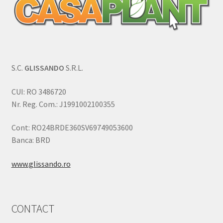
S.C.
GLISSANDO
S.R.L.
CUI: RO 3486720
Nr. Reg. Com.: J1991002100355
Cont: RO24BRDE360SV69749053600
Banca: BRD
www.glissando.ro
CONTACT