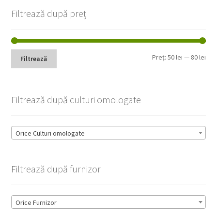
Filtrează după preț
Pre
Pre
Preț:
50 lei
—
80 lei
Filtrează
min
max
Filtrează după culturi omologate
Orice Culturi omologate
Filtrează după furnizor
Orice Furnizor