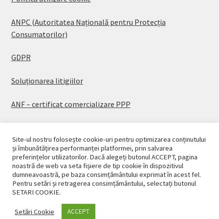
ANPC (Autoritatea Națională pentru Protecția
Consumatorilor)
GDPR
Soluționarea litigiilor
ANF – certificat comercializare PPP
Site-ul nostru folosește cookie-uri pentru optimizarea conținutului
și îmbunătățirea performanței platformei, prin salvarea
preferințelor utilizatorilor. Dacă alegeți butonul ACCEPT, pagina
© CASAPLANT 2026
noastră de web va seta fișiere de tip cookie în dispozitivul
dumneavoastră, pe baza consimțământului exprimat în acest fel.
Politică de confidențialitate
Pentru setări și retragerea consimțământului, selectați butonul
SETARI COOKIE.
Setări Cookie
ACCEPT
0