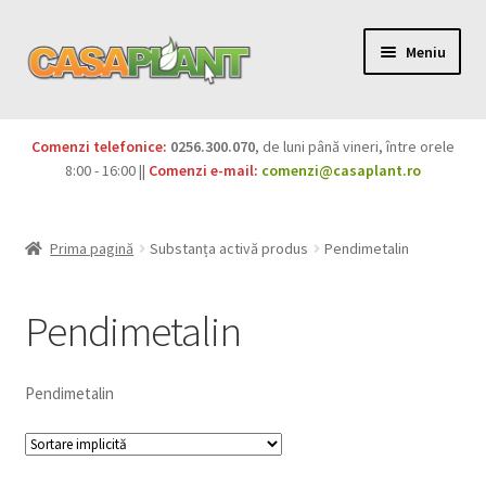
Meniu
PACHETE
Comenzi telefonice:
0256.300.070
, de luni până vineri, între orele
Extinde
8:00 - 16:00 ||
Comenzi e-mail:
comenzi@casaplant.ro
Pesticide
meniul
copil
Îngrășăminte
Prima pagină
Substanța activă produs
Pendimetalin
Extinde
Semințe
meniul
Pendimetalin
copil
Produse BIO
Pendimetalin
Igienă publică
Extinde
Casa și grădina
meniul