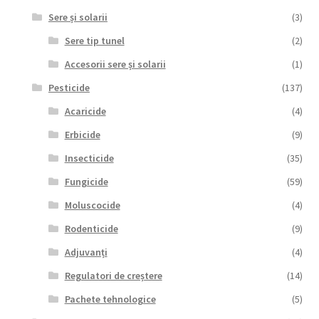
Sere și solarii
(3)
Sere tip tunel
(2)
Accesorii sere și solarii
(1)
Pesticide
(137)
Acaricide
(4)
Erbicide
(9)
Insecticide
(35)
Fungicide
(59)
Moluscocide
(4)
Rodenticide
(9)
Adjuvanți
(4)
Regulatori de creștere
(14)
Pachete tehnologice
(5)