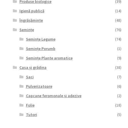
Produse biologice
(39)
Igienă publică
(14)
Îngrășăminte
(48)
Semințe
(76)
Semințe Legume
(74)
Semințe Porumb
(1)
Semințe Plante aromatice
(9)
Casa și grădina
(38)
Saci
(7)
Pulverizatoare
(6)
Capcane feromonale și adezive
(2)
Folie
(18)
Tutori
(5)