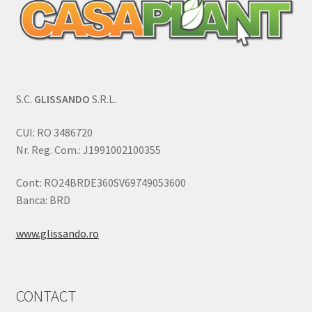
S.C.
GLISSANDO
S.R.L.
CUI: RO 3486720
Nr. Reg. Com.: J1991002100355
Cont: RO24BRDE360SV69749053600
Banca: BRD
www.glissando.ro
CONTACT