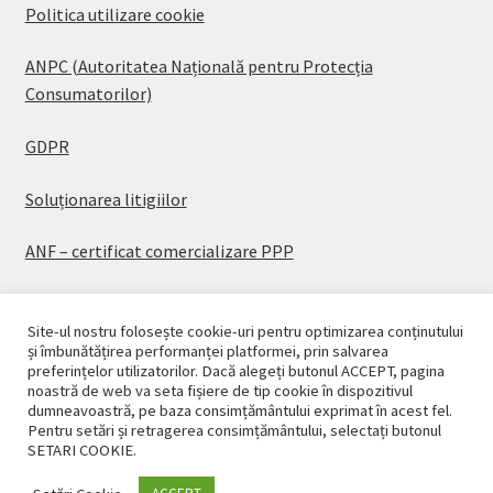
Politica utilizare cookie
ANPC (Autoritatea Națională pentru Protecția
Consumatorilor)
GDPR
Soluționarea litigiilor
ANF – certificat comercializare PPP
Site-ul nostru folosește cookie-uri pentru optimizarea conținutului
și îmbunătățirea performanței platformei, prin salvarea
preferințelor utilizatorilor. Dacă alegeți butonul ACCEPT, pagina
© CASAPLANT 2026
noastră de web va seta fișiere de tip cookie în dispozitivul
dumneavoastră, pe baza consimțământului exprimat în acest fel.
Politică de confidențialitate
Pentru setări și retragerea consimțământului, selectați butonul
SETARI COOKIE.