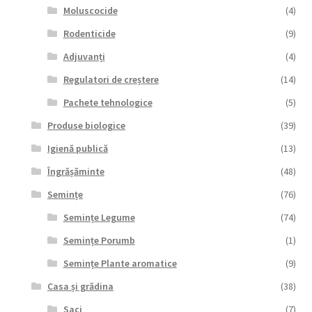
Moluscocide
(4)
Rodenticide
(9)
Adjuvanți
(4)
Regulatori de creștere
(14)
Pachete tehnologice
(5)
Produse biologice
(39)
Igienă publică
(13)
Îngrășăminte
(48)
Semințe
(76)
Semințe Legume
(74)
Semințe Porumb
(1)
Semințe Plante aromatice
(9)
Casa și grădina
(38)
Saci
(7)