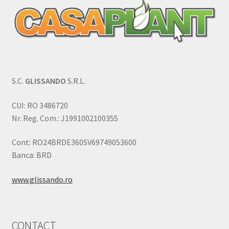
S.C.
GLISSANDO
S.R.L.
CUI: RO 3486720
Nr. Reg. Com.: J1991002100355
Cont: RO24BRDE360SV69749053600
Banca: BRD
www.glissando.ro
CONTACT