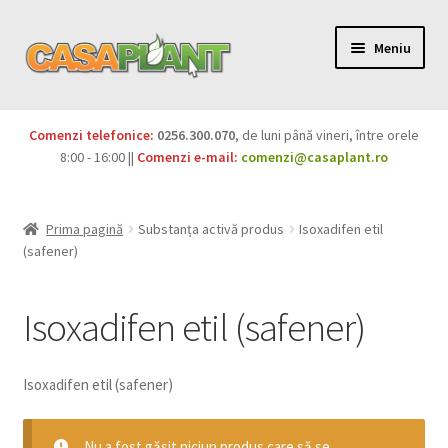
Meniu
PACHETE
Comenzi telefonice:
0256.300.070
, de luni până vineri, între orele
Extinde
8:00 - 16:00 ||
Comenzi e-mail:
comenzi@casaplant.ro
Pesticide
meniul
copil
Îngrășăminte
Prima pagină
Substanța activă produs
Isoxadifen etil
(safener)
Extinde
Semințe
meniul
Isoxadifen etil (safener)
copil
Produse BIO
Igienă publică
Isoxadifen etil (safener)
Extinde
Casa și grădina
Nu a fost găsit niciun produs care să se
meniul