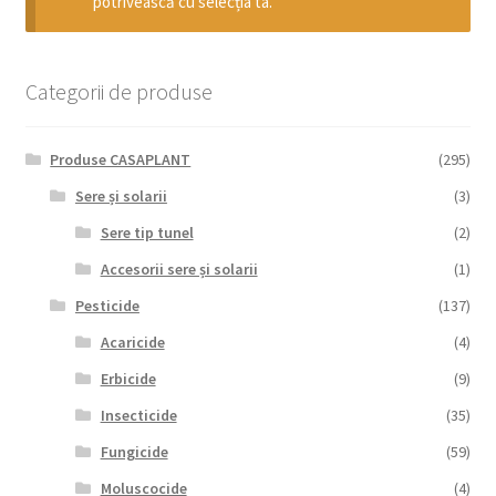
potrivească cu selecția ta.
copil
Extinde
Sere și solarii
meniul
copil
Categorii de produse
Produse CASAPLANT
(295)
Sere și solarii
(3)
Sere tip tunel
(2)
Accesorii sere și solarii
(1)
Pesticide
(137)
Acaricide
(4)
Erbicide
(9)
Insecticide
(35)
Fungicide
(59)
Moluscocide
(4)