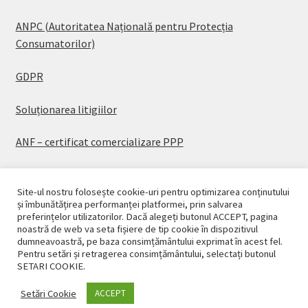
ANPC (Autoritatea Națională pentru Protecția
Consumatorilor)
GDPR
Soluționarea litigiilor
ANF – certificat comercializare PPP
Site-ul nostru folosește cookie-uri pentru optimizarea conținutului
și îmbunătățirea performanței platformei, prin salvarea
preferințelor utilizatorilor. Dacă alegeți butonul ACCEPT, pagina
© CASAPLANT 2026
noastră de web va seta fișiere de tip cookie în dispozitivul
dumneavoastră, pe baza consimțământului exprimat în acest fel.
Politică de confidențialitate
Pentru setări și retragerea consimțământului, selectați butonul
SETARI COOKIE.
Setări Cookie
ACCEPT
0