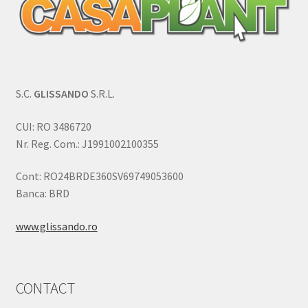
S.C.
GLISSANDO
S.R.L.
CUI: RO 3486720
Nr. Reg. Com.: J1991002100355
Cont: RO24BRDE360SV69749053600
Banca: BRD
www.glissando.ro
CONTACT