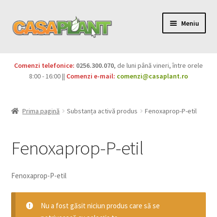
Meniu
PACHETE
Comenzi telefonice:
0256.300.070
, de luni până vineri, între orele
Extinde
8:00 - 16:00 ||
Comenzi e-mail:
comenzi@casaplant.ro
Pesticide
meniul
copil
Îngrășăminte
Prima pagină
Substanța activă produs
Fenoxaprop-P-etil
Extinde
Semințe
meniul
Fenoxaprop-P-etil
copil
Produse BIO
Fenoxaprop-P-etil
Igienă publică
Extinde
Nu a fost găsit niciun produs care să se
Casa și grădina
meniul