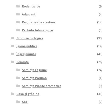
Rodenticide
(9)
Adjuvanți
(4)
Regulatori de creștere
(14)
Pachete tehnologice
(5)
Produse biologice
(39)
Igienă publică
(14)
Îngrășăminte
(48)
Semințe
(76)
Semințe Legume
(74)
Semințe Porumb
(1)
Semințe Plante aromatice
(9)
Casa și grădina
(38)
Saci
(7)