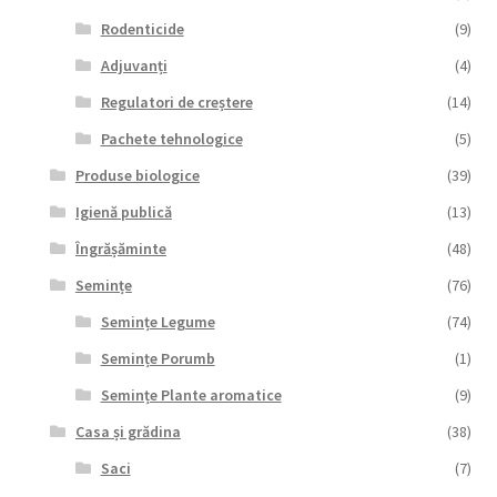
Rodenticide
(9)
Adjuvanți
(4)
Regulatori de creștere
(14)
Pachete tehnologice
(5)
Produse biologice
(39)
Igienă publică
(13)
Îngrășăminte
(48)
Semințe
(76)
Semințe Legume
(74)
Semințe Porumb
(1)
Semințe Plante aromatice
(9)
Casa și grădina
(38)
Saci
(7)