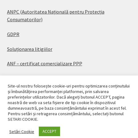
ANPC (Autoritatea Națională pentru Protecția
Consumatorilor)
GDPR
Soluționarea litigiilor
ANF – certificat comercializare PPP
Site-ul nostru folosește cookie-uri pentru optimizarea conținutului
și îmbunătățirea performanței platformei, prin salvarea
preferințelor utilizatorilor. Dacă alegeți butonul ACCEPT, pagina
© CASAPLANT 2026
noastră de web va seta fișiere de tip cookie în dispozitivul
dumneavoastră, pe baza consimțământului exprimat în acest fel.
Politică de confidențialitate
Pentru setări și retragerea consimțământului, selectați butonul
SETARI COOKIE.
Setări Cookie
ACCEPT
0