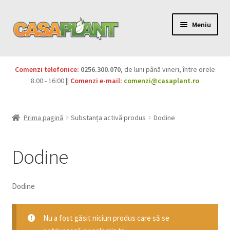
Meniu
PACHETE
Comenzi telefonice:
0256.300.070
, de luni până vineri, între orele
Extinde
8:00 - 16:00 ||
Comenzi e-mail:
comenzi@casaplant.ro
Pesticide
meniul
copil
Îngrășăminte
Prima pagină
Substanța activă produs
Dodine
Extinde
Semințe
meniul
Dodine
copil
Produse BIO
Dodine
Igienă publică
Extinde
Nu a fost găsit niciun produs care să se
Casa și grădina
meniul