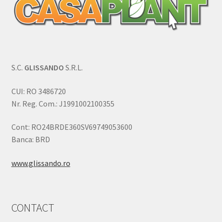
S.C.
GLISSANDO
S.R.L.
CUI: RO 3486720
Nr. Reg. Com.: J1991002100355
Cont: RO24BRDE360SV69749053600
Banca: BRD
www.glissando.ro
CONTACT