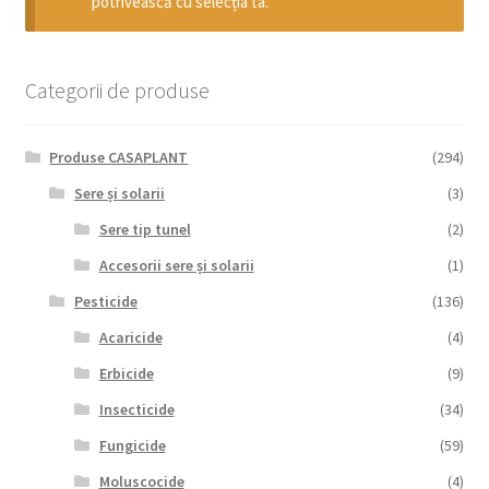
potrivească cu selecția ta.
copil
Extinde
Sere și solarii
meniul
copil
Categorii de produse
Produse CASAPLANT
(294)
Sere și solarii
(3)
Sere tip tunel
(2)
Accesorii sere și solarii
(1)
Pesticide
(136)
Acaricide
(4)
Erbicide
(9)
Insecticide
(34)
Fungicide
(59)
Moluscocide
(4)