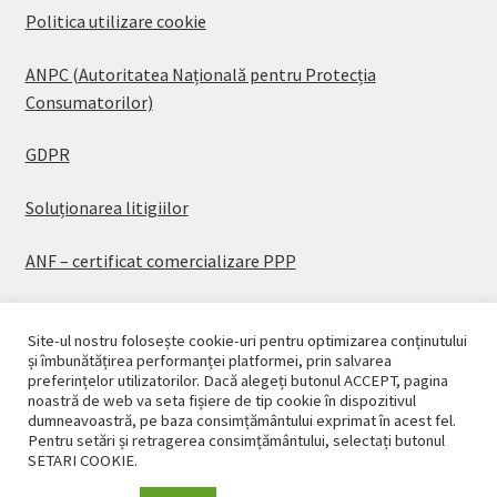
Politica utilizare cookie
ANPC (Autoritatea Națională pentru Protecția
Consumatorilor)
GDPR
Soluționarea litigiilor
ANF – certificat comercializare PPP
Site-ul nostru folosește cookie-uri pentru optimizarea conținutului
și îmbunătățirea performanței platformei, prin salvarea
preferințelor utilizatorilor. Dacă alegeți butonul ACCEPT, pagina
© CASAPLANT 2026
noastră de web va seta fișiere de tip cookie în dispozitivul
dumneavoastră, pe baza consimțământului exprimat în acest fel.
Politică de confidențialitate
Pentru setări și retragerea consimțământului, selectați butonul
SETARI COOKIE.