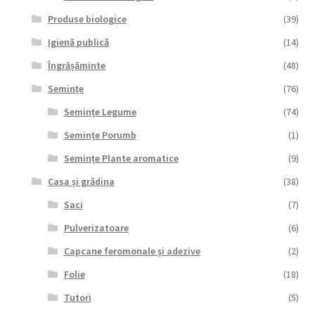
Produse biologice
(39)
Igienă publică
(14)
Îngrășăminte
(48)
Semințe
(76)
Semințe Legume
(74)
Semințe Porumb
(1)
Semințe Plante aromatice
(9)
Casa și grădina
(38)
Saci
(7)
Pulverizatoare
(6)
Capcane feromonale și adezive
(2)
Folie
(18)
Tutori
(5)