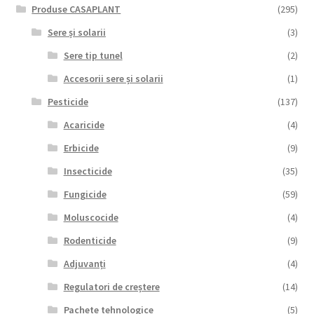
Produse CASAPLANT
(295)
Sere și solarii
(3)
Sere tip tunel
(2)
Accesorii sere și solarii
(1)
Pesticide
(137)
Acaricide
(4)
Erbicide
(9)
Insecticide
(35)
Fungicide
(59)
Moluscocide
(4)
Rodenticide
(9)
Adjuvanți
(4)
Regulatori de creștere
(14)
Pachete tehnologice
(5)