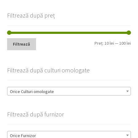
Filtrează după preț
Pre
Pre
Preț:
10 lei
—
100 lei
Filtrează
min
max
Filtrează după culturi omologate
Orice Culturi omologate
Filtrează după furnizor
Orice Furnizor