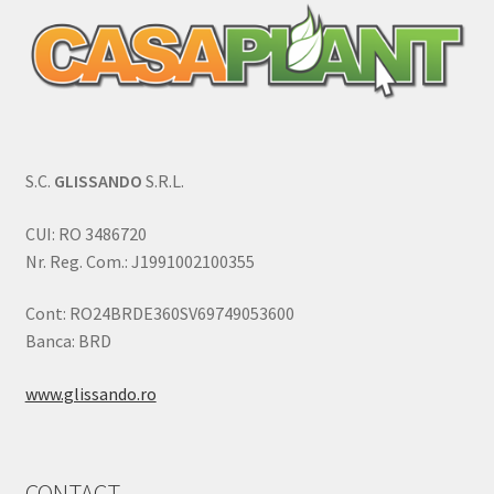
S.C.
GLISSANDO
S.R.L.
CUI: RO 3486720
Nr. Reg. Com.: J1991002100355
Cont: RO24BRDE360SV69749053600
Banca: BRD
www.glissando.ro
CONTACT