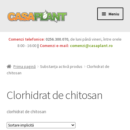
Meniu
PACHETE
Comenzi telefonice:
0256.300.070
, de luni până vineri, între orele
Extinde
8:00 - 16:00 ||
Comenzi e-mail:
comenzi@casaplant.ro
Pesticide
meniul
copil
Îngrășăminte
Prima pagină
Substanța activă produs
Clorhidrat de
chitosan
Extinde
Semințe
meniul
Clorhidrat de chitosan
copil
Produse BIO
Igienă publică
clorhidrat de chitosan
Extinde
Casa și grădina
meniul