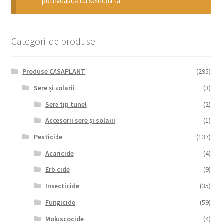
potrivească cu selecția ta.
copil
Extinde
Sere și solarii
meniul
copil
Categorii de produse
Produse CASAPLANT
(295)
Sere și solarii
(3)
Sere tip tunel
(2)
Accesorii sere și solarii
(1)
Pesticide
(137)
Acaricide
(4)
Erbicide
(9)
Insecticide
(35)
Fungicide
(59)
Moluscocide
(4)