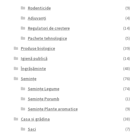
Rodenticide
(9)
Adjuvanți
(4)
Regulatori de creștere
(14)
Pachete tehnologice
(5)
Produse biologice
(39)
Igienă publică
(14)
Îngrășăminte
(48)
Semințe
(76)
Semințe Legume
(74)
Semințe Porumb
(1)
Semințe Plante aromatice
(9)
Casa și grădina
(38)
Saci
(7)