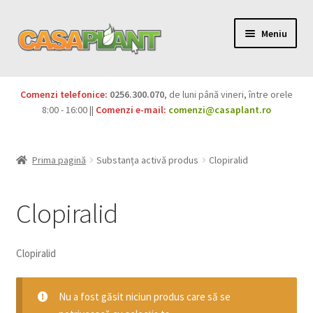
Meniu
PACHETE
Comenzi telefonice:
0256.300.070
, de luni până vineri, între orele
Extinde
8:00 - 16:00 ||
Comenzi e-mail:
comenzi@casaplant.ro
Pesticide
meniul
copil
Îngrășăminte
Prima pagină
Substanța activă produs
Clopiralid
Extinde
Semințe
meniul
Clopiralid
copil
Produse BIO
Clopiralid
Igienă publică
Extinde
Nu a fost găsit niciun produs care să se
Casa și grădina
meniul