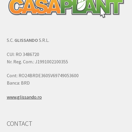
S.C.
GLISSANDO
S.R.L.
CUI: RO 3486720
Nr. Reg. Com.: J1991002100355
Cont: RO24BRDE360SV69749053600
Banca: BRD
www.glissando.ro
CONTACT