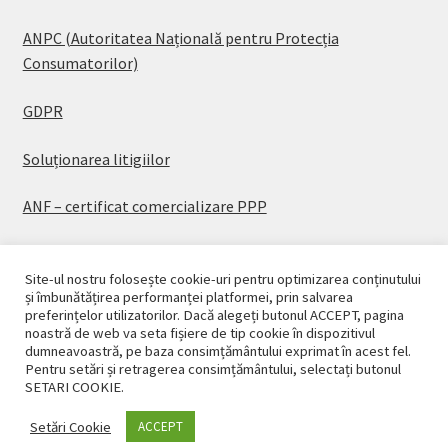
ANPC (Autoritatea Națională pentru Protecția
Consumatorilor)
GDPR
Soluționarea litigiilor
ANF – certificat comercializare PPP
Site-ul nostru folosește cookie-uri pentru optimizarea conținutului
și îmbunătățirea performanței platformei, prin salvarea
preferințelor utilizatorilor. Dacă alegeți butonul ACCEPT, pagina
© CASAPLANT 2026
noastră de web va seta fișiere de tip cookie în dispozitivul
dumneavoastră, pe baza consimțământului exprimat în acest fel.
Politică de confidențialitate
Pentru setări și retragerea consimțământului, selectați butonul
SETARI COOKIE.
Setări Cookie
ACCEPT
0