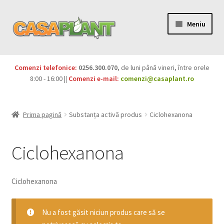
Meniu
PACHETE
Comenzi telefonice:
0256.300.070
, de luni până vineri, între orele
Extinde
8:00 - 16:00 ||
Comenzi e-mail:
comenzi@casaplant.ro
Pesticide
meniul
copil
Îngrășăminte
Prima pagină
Substanța activă produs
Ciclohexanona
Extinde
Semințe
meniul
Ciclohexanona
copil
Produse BIO
Ciclohexanona
Igienă publică
Extinde
Nu a fost găsit niciun produs care să se
Casa și grădina
meniul