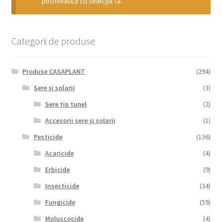
potrivească cu selecția ta.
copil
Extinde
Sere și solarii
meniul
copil
Categorii de produse
Produse CASAPLANT
(294)
Sere și solarii
(3)
Sere tip tunel
(2)
Accesorii sere și solarii
(1)
Pesticide
(136)
Acaricide
(4)
Erbicide
(9)
Insecticide
(34)
Fungicide
(59)
Moluscocide
(4)