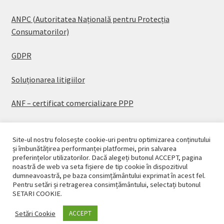
ANPC (Autoritatea Națională pentru Protecția
Consumatorilor)
GDPR
Soluționarea litigiilor
ANF – certificat comercializare PPP
Site-ul nostru folosește cookie-uri pentru optimizarea conținutului
și îmbunătățirea performanței platformei, prin salvarea
preferințelor utilizatorilor. Dacă alegeți butonul ACCEPT, pagina
© CASAPLANT 2026
noastră de web va seta fișiere de tip cookie în dispozitivul
dumneavoastră, pe baza consimțământului exprimat în acest fel.
Politică de confidențialitate
Pentru setări și retragerea consimțământului, selectați butonul
SETARI COOKIE.
Setări Cookie
ACCEPT
0