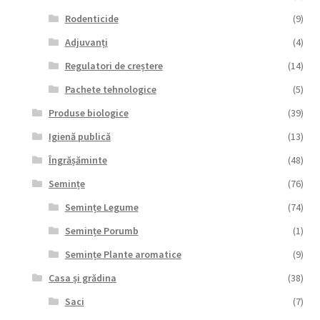
Rodenticide
(9)
Adjuvanți
(4)
Regulatori de creștere
(14)
Pachete tehnologice
(5)
Produse biologice
(39)
Igienă publică
(13)
Îngrășăminte
(48)
Semințe
(76)
Semințe Legume
(74)
Semințe Porumb
(1)
Semințe Plante aromatice
(9)
Casa și grădina
(38)
Saci
(7)