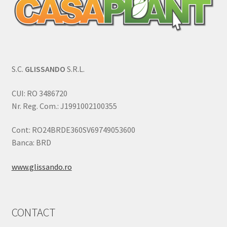
S.C.
GLISSANDO
S.R.L.
CUI: RO 3486720
Nr. Reg. Com.: J1991002100355
Cont: RO24BRDE360SV69749053600
Banca: BRD
www.glissando.ro
CONTACT