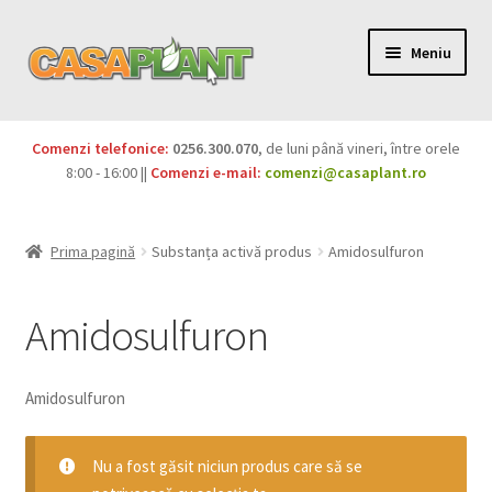
Meniu
PACHETE
Comenzi telefonice:
0256.300.070
, de luni până vineri, între orele
Extinde
8:00 - 16:00 ||
Comenzi e-mail:
comenzi@casaplant.ro
Pesticide
meniul
copil
Îngrășăminte
Prima pagină
Substanța activă produs
Amidosulfuron
Extinde
Semințe
meniul
Amidosulfuron
copil
Produse BIO
Amidosulfuron
Igienă publică
Extinde
Nu a fost găsit niciun produs care să se
Casa și grădina
meniul