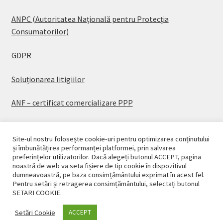
ANPC (Autoritatea Națională pentru Protecția
Consumatorilor)
GDPR
Soluționarea litigiilor
ANF – certificat comercializare PPP
Site-ul nostru folosește cookie-uri pentru optimizarea conținutului
și îmbunătățirea performanței platformei, prin salvarea
preferințelor utilizatorilor. Dacă alegeți butonul ACCEPT, pagina
© CASAPLANT 2026
noastră de web va seta fișiere de tip cookie în dispozitivul
dumneavoastră, pe baza consimțământului exprimat în acest fel.
Politică de confidențialitate
Pentru setări și retragerea consimțământului, selectați butonul
SETARI COOKIE.
Setări Cookie
ACCEPT
0