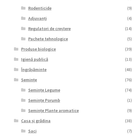
Rodenticide
(9)
Adjuvanți
(4)
Regulatori de creștere
(14)
Pachete tehnologice
(5)
Produse biologice
(39)
Igienă publică
(13)
Îngrășăminte
(48)
Semințe
(76)
Semințe Legume
(74)
Semințe Porumb
(1)
Semințe Plante aromatice
(9)
Casa și grădina
(38)
Saci
(7)