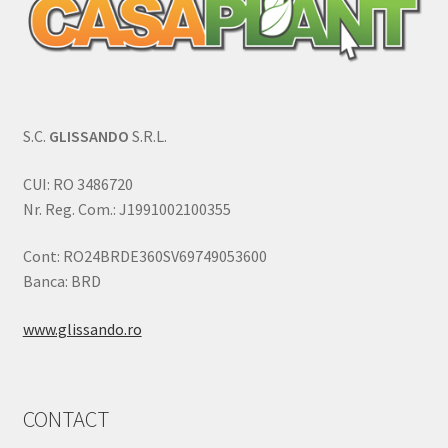
S.C.
GLISSANDO
S.R.L.
CUI: RO 3486720
Nr. Reg. Com.: J1991002100355
Cont: RO24BRDE360SV69749053600
Banca: BRD
www.glissando.ro
CONTACT