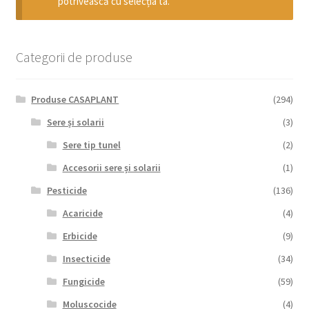
potrivească cu selecția ta.
copil
Extinde
Sere și solarii
meniul
copil
Categorii de produse
Produse CASAPLANT
(294)
Sere și solarii
(3)
Sere tip tunel
(2)
Accesorii sere și solarii
(1)
Pesticide
(136)
Acaricide
(4)
Erbicide
(9)
Insecticide
(34)
Fungicide
(59)
Moluscocide
(4)