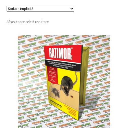
copil
Extinde
Sere și solarii
meniul
copil
Afișez toate cele 5 rezultate