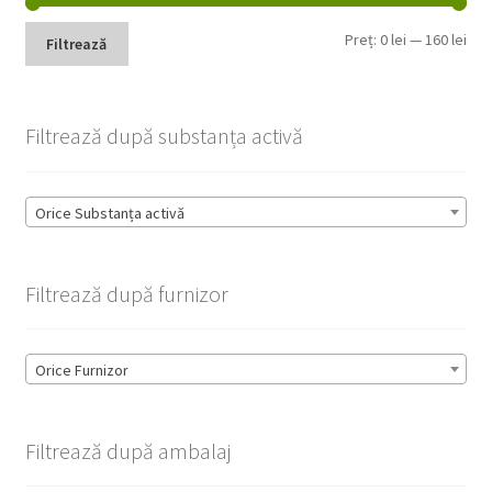
Pre
Pre
Preț:
0 lei
—
160 lei
Filtrează
min
max
Filtrează după substanța activă
Orice Substanța activă
Filtrează după furnizor
Orice Furnizor
Filtrează după ambalaj