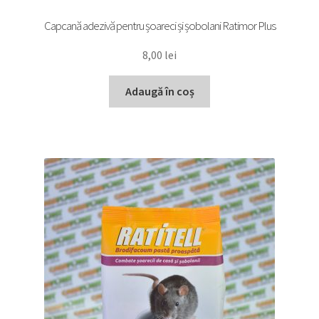
Capcană adezivă pentru șoareci și șobolani Ratimor Plus
8,00
lei
Adaugă în coș