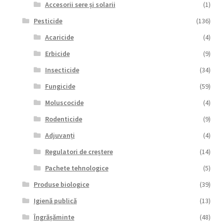
Accesorii sere și solarii
(1)
Pesticide
(136)
Acaricide
(4)
Erbicide
(9)
Insecticide
(34)
Fungicide
(59)
Moluscocide
(4)
Rodenticide
(9)
Adjuvanți
(4)
Regulatori de creștere
(14)
Pachete tehnologice
(5)
Produse biologice
(39)
Igienă publică
(13)
Îngrășăminte
(48)