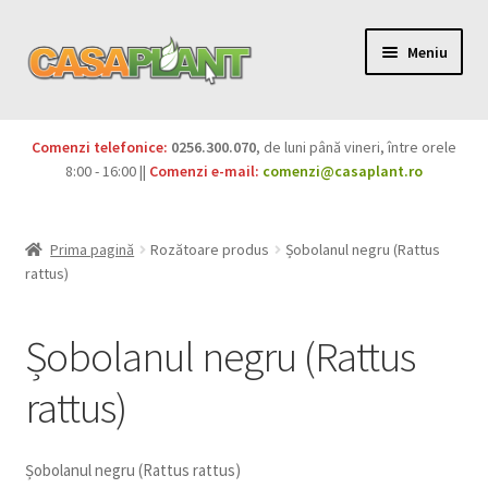
Meniu
PACHETE
Comenzi telefonice:
0256.300.070
, de luni până vineri, între orele
Extinde
8:00 - 16:00 ||
Comenzi e-mail:
comenzi@casaplant.ro
Pesticide
meniul
copil
Îngrășăminte
Prima pagină
Rozătoare produs
Șobolanul negru (Rattus
rattus)
Extinde
Semințe
meniul
Șobolanul negru (Rattus
copil
Produse BIO
rattus)
Igienă publică
Extinde
Casa și grădina
Șobolanul negru (Rattus rattus)
meniul