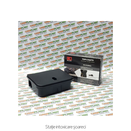
Stație intoxicare șoareci