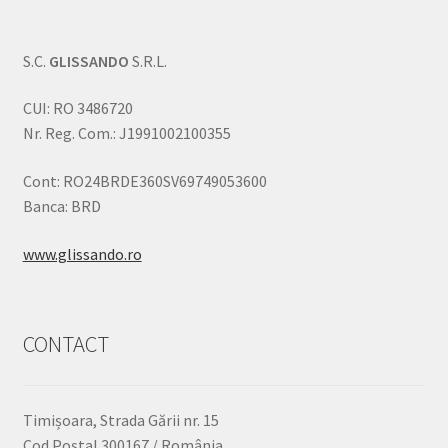
S.C.
GLISSANDO
S.R.L.
CUI: RO 3486720
Nr. Reg. Com.: J1991002100355
Cont: RO24BRDE360SV69749053600
Banca: BRD
www.glissando.ro
CONTACT
Timișoara, Strada Gării nr. 15
Cod Poștal 300167 / România