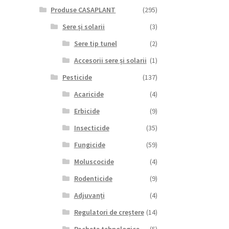
Produse CASAPLANT
(295)
Sere și solarii
(3)
Sere tip tunel
(2)
Accesorii sere și solarii
(1)
Pesticide
(137)
Acaricide
(4)
Erbicide
(9)
Insecticide
(35)
Fungicide
(59)
Moluscocide
(4)
Rodenticide
(9)
Adjuvanți
(4)
Regulatori de creștere
(14)