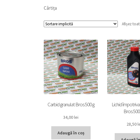
Cârtița
Afișez toat
Carbid granulat Bros 500 g
Lichid împotriva
Bros 500
34,00
lei
28,50
l
Adaugă în coș
Adaugă în