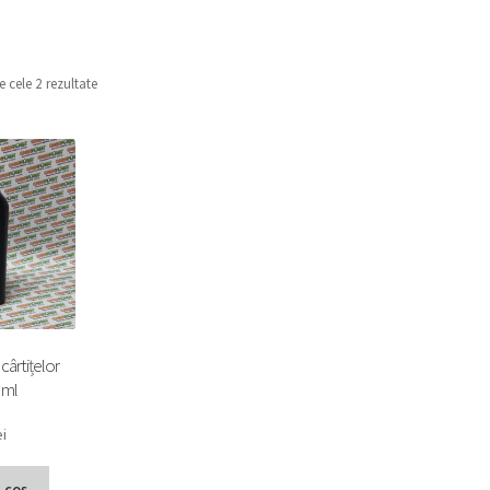
e cele 2 rezultate
 cârtițelor
 ml
ei
 coș