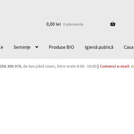
0,00
lei
0 elemente
te
Semințe
Produse BIO
Igienă publică
Casa 
256.300.070
, de luni până vineri, între orele 8:00 - 16:00 ||
Comenzi e-mail:
c