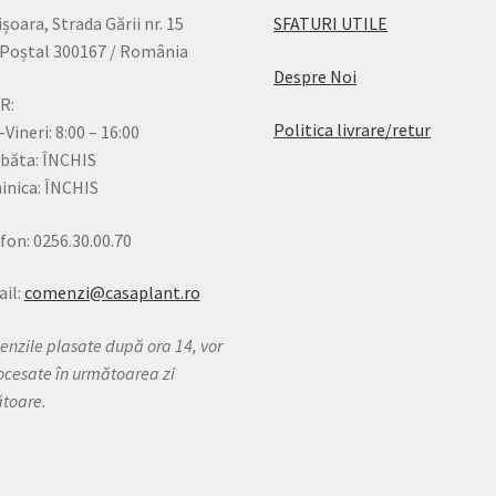
șoara, Strada Gării nr. 15
SFATURI UTILE
Poștal 300167 / România
Despre Noi
R:
Politica livrare/retur
-Vineri: 8:00 – 16:00
băta: ÎNCHIS
nica: ÎNCHIS
fon: 0256.30.00.70
il:
comenzi@casaplant.ro
nzile plasate după ora 14, vor
rocesate în următoarea zi
ătoare.