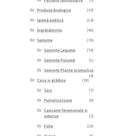
Pachete tehnologice
(5)
Produse biologice
(39)
Igienă publică
(14)
Îngrășăminte
(48)
Semințe
(76)
Semințe Legume
(74)
Semințe Porumb
(1)
Semințe Plante aromatice
(9)
Casa și grădina
(38)
Saci
(7)
Pulverizatoare
(6)
Capcane feromonale și
adezive
(2)
Folie
(18)