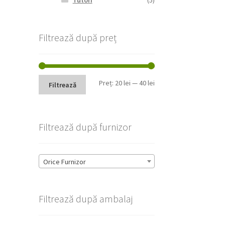
Tutori
(5)
Filtrează după preț
Preț
Preț
Preț:
20 lei
—
40 lei
Filtrează
minim
maxim
Filtrează după furnizor
Orice Furnizor
Filtrează după ambalaj