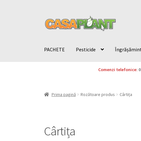
PACHETE
Pesticide
Îngrășămin
Comenzi telefonice:
0
Prima pagină
Rozătoare produs
Cârtița
Cârtița