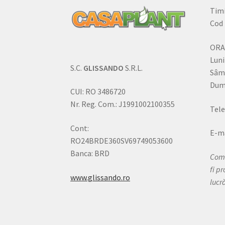
Timi
Cod 
ORA
Luni
S.C.
GLISSANDO
S.R.L.
Sâm
Dumi
CUI: RO 3486720
Nr. Reg. Com.: J1991002100355
Tele
Cont:
E-ma
RO24BRDE360SV69749053600
Banca: BRD
Come
fi p
www.glissando.ro
lucr