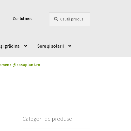
Caută
Caută
Contul meu
după:
și grădina
Sere și solarii
omenzi@casaplant.ro
Categorii de produse