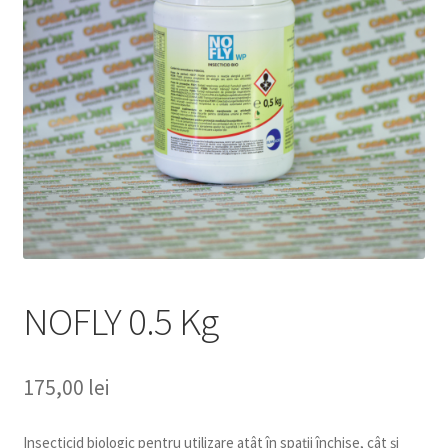
copil
Extinde
Sere și solarii
meniul
copil
NOFLY 0.5 Kg
175,00
lei
Insecticid biologic pentru utilizare atât în spații închise, cât și