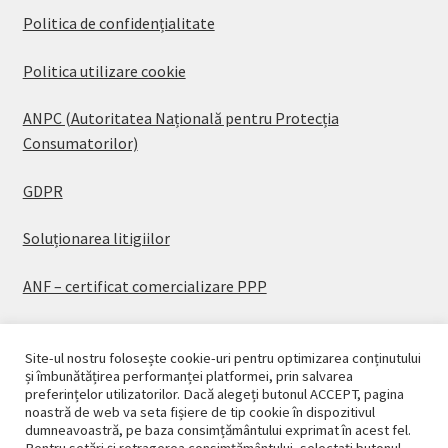
Politica de confidențialitate
Politica utilizare cookie
ANPC (Autoritatea Națională pentru Protecția
Consumatorilor)
GDPR
Soluționarea litigiilor
ANF – certificat comercializare PPP
Site-ul nostru folosește cookie-uri pentru optimizarea conținutului
și îmbunătățirea performanței platformei, prin salvarea
preferințelor utilizatorilor. Dacă alegeți butonul ACCEPT, pagina
© CASAPLANT 2026
noastră de web va seta fișiere de tip cookie în dispozitivul
dumneavoastră, pe baza consimțământului exprimat în acest fel.
Politică de confidențialitate