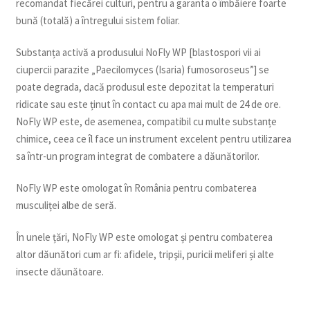
recomandat fiecărei culturi, pentru a garanta o îmbăiere foarte
bună (totală) a întregului sistem foliar.
Substanța activă a produsului NoFly WP [blastospori vii ai
ciupercii parazite „Paecilomyces (Isaria) fumosoroseus”] se
poate degrada, dacă produsul este depozitat la temperaturi
ridicate sau este ținut în contact cu apa mai mult de 24 de ore.
NoFly WP este, de asemenea, compatibil cu multe substanțe
chimice, ceea ce îl face un instrument excelent pentru utilizarea
sa într-un program integrat de combatere a dăunătorilor.
NoFly WP este omologat în România pentru combaterea
musculiței albe de seră.
În unele țări, NoFly WP este omologat și pentru combaterea
altor dăunători cum ar fi: afidele, tripşii, puricii meliferi și alte
insecte dăunătoare.