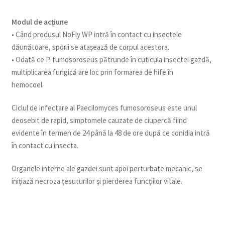
Modul de acţiune
• Când produsul NoFly WP intră în contact cu insectele
dăunătoare, sporii se atașează de corpul acestora.
• Odată ce P. fumosoroseus pătrunde în cuticula insectei gazdă,
multiplicarea fungică are loc prin formarea de hife în
hemocoel.
Ciclul de infectare al Paecilomyces fumosoroseus este unul
deosebit de rapid, simptomele cauzate de ciupercă fiind
evidente în termen de 24 până la 48 de ore după ce conidia intră
în contact cu insecta.
Organele interne ale gazdei sunt apoi perturbate mecanic, se
inițiază necroza țesuturilor și pierderea funcțiilor vitale.