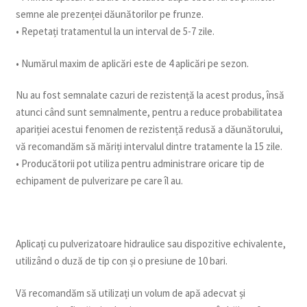
semne ale prezenței dăunătorilor pe frunze.
• Repetați tratamentul la un interval de 5-7 zile.
• Numărul maxim de aplicări este de 4 aplicări pe sezon.
Nu au fost semnalate cazuri de rezistență la acest produs, însă
atunci când sunt semnalmente, pentru a reduce probabilitatea
apariției acestui fenomen de rezistență redusă a dăunătorului,
vă recomandăm să măriți intervalul dintre tratamente la 15 zile.
• Producătorii pot utiliza pentru administrare oricare tip de
echipament de pulverizare pe care îl au.
Aplicați cu pulverizatoare hidraulice sau dispozitive echivalente,
utilizând o duză de tip con și o presiune de 10 bari.
Vă recomandăm să utilizați un volum de apă adecvat și