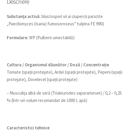
Descriere
Substanţa activă:
blastospori vii ai ciupercii parazite
„Paecilomyces (Isaria) fumosoroseus” tulpina FE 9901
Formulare:
WP (Pulbere umectabilă)
Cultura / Organismul dăunător / Doză / Concentrație
Tomate (spații protejate), Ardei (spații protejate), Pepeni (spații
protejate), Dovelecel (spații protejate)
– Musculița albă de seră (Trialeurodes vaporariorum) / 0,2 – 0,25
% (într-un volum recomandat de 1000 L apă)
Caracteristici tehnice