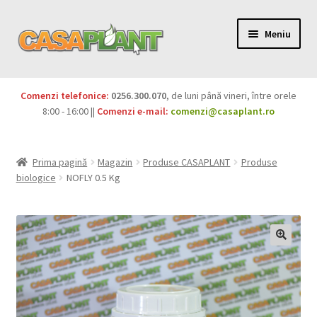
Meniu
PACHETE
Comenzi telefonice:
0256.300.070
, de luni până vineri, între orele
Extinde
8:00 - 16:00 ||
Comenzi e-mail:
comenzi@casaplant.ro
Pesticide
meniul
copil
Îngrășăminte
Prima pagină
Magazin
Produse CASAPLANT
Produse
biologice
NOFLY 0.5 Kg
Extinde
Semințe
meniul
copil
Produse BIO
Igienă publică
Extinde
Casa și grădina
meniul