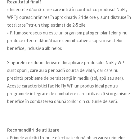
Rezultatul final?
• Insectele dăunătoare care intră în contact cu produsul NoFly
WP își opresc hrănirea în aproximativ 24 de ore și sunt distruse în
totalitate într-un timp estimat de 2-5 zile.
• P. fumosoroseus nu este un organism patogen plantelor și nu
produce efecte dăunătoare semnificative asupra insectelor
benefice, inclusiv a albinelor.
Singurele reziduuri derivate din aplicare produsului NoFly WP
sunt sporii, care au o perioadă scurtă de viață, dar care nu
prezintă probleme de persistență în mediu (sol, apă sau aer).
Aceste caracteristici fac NoFly WP un produs ideal pentru
programele integrate de combatere care utilizează și organisme
benefice în combaterea dăunătorilor din culturile de seră.
Recomandări de utilizare
• Primele aplicări trebuie efectuate după observarea primelor