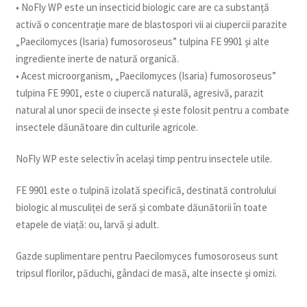
• NoFly WP este un insecticid biologic care are ca substanță
activă o concentrație mare de blastospori vii ai ciupercii parazite
„Paecilomyces (Isaria) fumosoroseus” tulpina FE 9901 și alte
ingrediente inerte de natură organică.
• Acest microorganism, „Paecilomyces (Isaria) fumosoroseus”
tulpina FE 9901, este o ciupercă naturală, agresivă, parazit
natural al unor specii de insecte și este folosit pentru a combate
insectele dăunătoare din culturile agricole.
NoFly WP este selectiv în același timp pentru insectele utile.
FE 9901 este o tulpină izolată specifică, destinată controlului
biologic al musculiței de seră și combate dăunătorii în toate
etapele de viață: ou, larvă și adult.
Gazde suplimentare pentru Paecilomyces fumosoroseus sunt
tripsul florilor, păduchi, gândaci de masă, alte insecte și omizi.