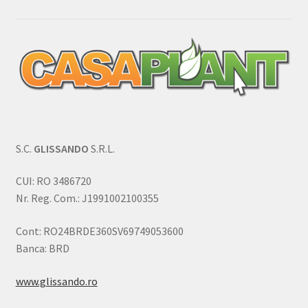
S.C.
GLISSANDO
S.R.L.
CUI: RO 3486720
Nr. Reg. Com.: J1991002100355
Cont: RO24BRDE360SV69749053600
Banca: BRD
www.glissando.ro