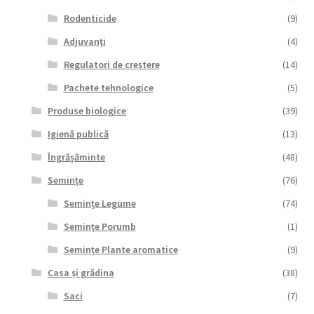
Rodenticide
(9)
Adjuvanți
(4)
Regulatori de creștere
(14)
Pachete tehnologice
(5)
Produse biologice
(39)
Igienă publică
(13)
Îngrășăminte
(48)
Semințe
(76)
Semințe Legume
(74)
Semințe Porumb
(1)
Semințe Plante aromatice
(9)
Casa și grădina
(38)
Saci
(7)