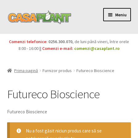
Meniu
PACHETE
Comenzi telefonice:
0256.300.070
, de luni până vineri, între orele
Extinde
8:00 - 16:00 ||
Comenzi e-mail:
comenzi@casaplant.ro
Pesticide
meniul
copil
Îngrășăminte
Prima pagină
Furnizor produs
Futureco Bioscience
Extinde
Semințe
meniul
Futureco Bioscience
copil
Produse BIO
Futureco Bioscience
Igienă publică
Extinde
Nu a fost găsit niciun produs care să se
Casa și grădina
meniul