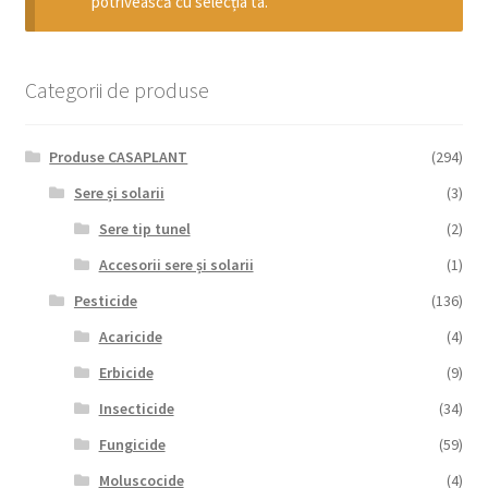
potrivească cu selecția ta.
copil
Extinde
Sere și solarii
meniul
copil
Categorii de produse
Produse CASAPLANT
(294)
Sere și solarii
(3)
Sere tip tunel
(2)
Accesorii sere și solarii
(1)
Pesticide
(136)
Acaricide
(4)
Erbicide
(9)
Insecticide
(34)
Fungicide
(59)
Moluscocide
(4)