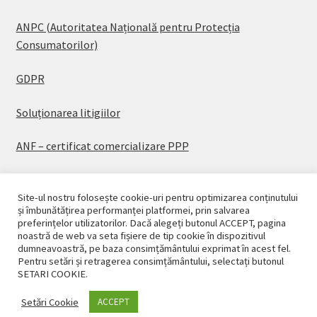
ANPC (Autoritatea Națională pentru Protecția
Consumatorilor)
GDPR
Soluționarea litigiilor
ANF – certificat comercializare PPP
Site-ul nostru folosește cookie-uri pentru optimizarea conținutului
și îmbunătățirea performanței platformei, prin salvarea
preferințelor utilizatorilor. Dacă alegeți butonul ACCEPT, pagina
© CASAPLANT 2026
noastră de web va seta fișiere de tip cookie în dispozitivul
dumneavoastră, pe baza consimțământului exprimat în acest fel.
Politică de confidențialitate
Pentru setări și retragerea consimțământului, selectați butonul
SETARI COOKIE.
Setări Cookie
ACCEPT
0