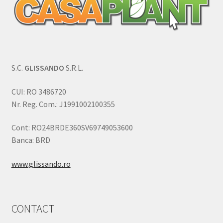
S.C.
GLISSANDO
S.R.L.
CUI: RO 3486720
Nr. Reg. Com.: J1991002100355
Cont: RO24BRDE360SV69749053600
Banca: BRD
www.glissando.ro
CONTACT