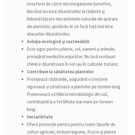
rizosferei de către microorganisme benefice,
blocând accesul dăunătorilor la rădăcini și
îmbunătățește mecanismele naturale de apărare
ale plantelor, ajutându-le să facă față mai bine
atacurilor dăunătorilor;
Soluție ecologică și sustenabilă
Este sigur pentru plante, sol, oameni și animale,
protejând mediul înconjurător. Nu lasă reziduuri
chimice dăunătoare în sol sau în culturile tratate;
Contribuie la sănătatea plantelor
Protejează rădăcinile, asigurând o creștere
viguroasă și sănătoasă a plantelor pe termen lung.
Promovează echilibrul microbiologic din sol,
contribuind la o fertilitate mai mare pe termen
lung;
Versatilitate
Oferă protecție pentru pentru toate tipurile de
culturi agricole, inclusiv legume, fructe și plante