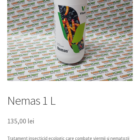
copil
Extinde
Sere și solarii
meniul
copil
Nemas 1 L
135,00
lei
Tratament insecticid ecologic care combate viermii și nematozii