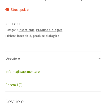
Stoc epuizat
SKU:
14163
Categorii:
Insecticide
,
Produse biologice
Etichete:
insecticid
,
produse biologice
Descriere
Informații suplimentare
Recenzii (0)
Descriere