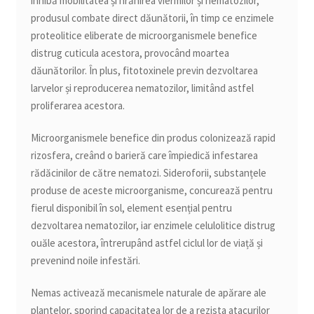
inhibă mobilitatea și hrănirea viermilor și nematozilor,
produsul combate direct dăunătorii, în timp ce enzimele
proteolitice eliberate de microorganismele benefice
distrug cuticula acestora, provocând moartea
dăunătorilor. În plus, fitotoxinele previn dezvoltarea
larvelor și reproducerea nematozilor, limitând astfel
proliferarea acestora.
Microorganismele benefice din produs colonizează rapid
rizosfera, creând o barieră care împiedică infestarea
rădăcinilor de către nematozi. Sideroforii, substanțele
produse de aceste microorganisme, concurează pentru
fierul disponibil în sol, element esențial pentru
dezvoltarea nematozilor, iar enzimele celulolitice distrug
ouăle acestora, întrerupând astfel ciclul lor de viață și
prevenind noile infestări.
Nemas activează mecanismele naturale de apărare ale
plantelor, sporind capacitatea lor de a rezista atacurilor