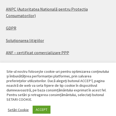
ANPC (Autoritatea Națională pentru Protecția
Consumatorilor)
GDPR
Soluționarea litigiilor
ANF – certificat comercializare PPP
Site-ul nostru folosește cookie-uri pentru optimizarea conținutului
și îmbunătățirea performanței platformei, prin salvarea
preferințelor utilizatorilor. Dacă alegeți butonul ACCEPT, pagina
© CASAPLANT 2026
noastră de web va seta fișiere de tip cookie în dispozitivul
dumneavoastră, pe baza consimțământului exprimat în acest fel.
Politică de confidențialitate
Pentru setări și retragerea consimțământului, selectați butonul
SETARI COOKIE.
Setări Cookie
ACCEPT
0
Caută
Caută