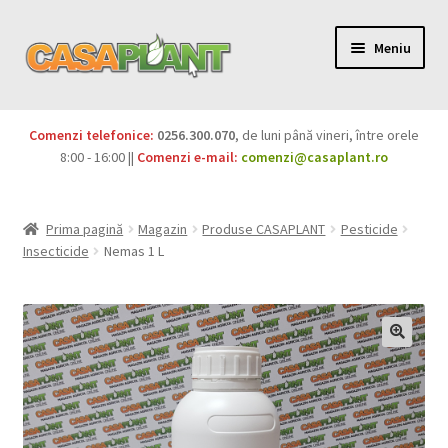
Meniu
PACHETE
Comenzi telefonice:
0256.300.070
, de luni până vineri, între orele
Extinde
8:00 - 16:00 ||
Comenzi e-mail:
comenzi@casaplant.ro
Pesticide
meniul
copil
Îngrășăminte
Prima pagină
Magazin
Produse CASAPLANT
Pesticide
Insecticide
Nemas 1 L
Extinde
Semințe
meniul
copil
Produse BIO
Igienă publică
Extinde
Casa și grădina
meniul