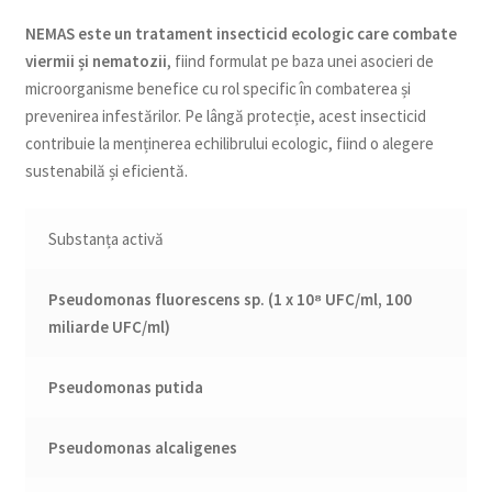
NEMAS este un tratament insecticid ecologic care combate
viermii și nematozii
, fiind formulat pe baza unei asocieri de
microorganisme benefice cu rol specific în combaterea și
prevenirea infestărilor. Pe lângă protecție, acest insecticid
contribuie la menținerea echilibrului ecologic, fiind o alegere
sustenabilă și eficientă.
Substanța activă
Pseudomonas fluorescens sp. (1 x 10⁸ UFC/ml, 100
miliarde UFC/ml)
Pseudomonas putida
Pseudomonas alcaligenes