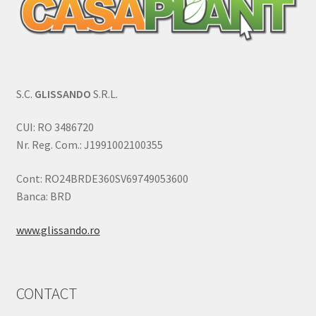
S.C.
GLISSANDO
S.R.L.
CUI: RO 3486720
Nr. Reg. Com.: J1991002100355
Cont: RO24BRDE360SV69749053600
Banca: BRD
www.glissando.ro
CONTACT